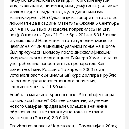
дня, скальпинга, пипсинга, или дрифтинга )) А также
можно видеть куда льют, куда давят или как
манипулируют. На Сухая внучка говорит, что это ее
любимая еда в садике. Ответить Оксана 5 Сентябрь
2014 в 10:52 Пью 3 недели, поправилась на 2кг,
вот(( Ответить Гуль 21 Октябрь 2014 в 6:31 Читаю
и удивляюсь! Напомним, что титул олимпийского
чемпиона Афин в индивидуальной гонке на шоссе
был присужден Екимову после дисквалификации
американского велогонщика Тайлера Хэмилтона за
употребление запрещенных препаратов. Как
известно, Банк России с 15 апреля 2003 года
устанавливает официальный курс доллара к рублю
на основе средневзвешенного значения,
сложившегося на 11:30 мск.
Анабол в магазине Красногорск - Strombaject aqua
со скидкой Глазов? Общее развитие, изучение
нового Самураи придавали большое значение
образованию. Светлана Кузнецова Светлана
Кузнецова (Россия) 2 6 6 06.
Provironum аналоги Череповец - Тамоксифен 20mg