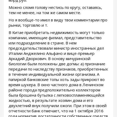
Можно сломя голову нестись по кругу, оставаясь,
тем не менее, на том же самом месте.
Но я вообще-то имел в виду твои комментарии про
рынки, торговлю и т.
В Китае приобретать недвижимость могут только
компании, имеющие филиал, представительство
или подразделение в стране. В нем
председательствовали министр иностранных дел
Италии Анджелино Альфано и вице-премьер
Аркадий Дворкович. В основу мичуринской
биологии были положены две догмы: а) признание
передачи по наследству признаков, приобретенных
в течение индивидуальной жизни организма. А
папиркой банковские топы хоть зады прикроют во
время шухера. В окно частного дома в Ленинском
районе города предположительно коллектором
была брошена бутылка с легковоспламеняющейся
жидкостью, в результате хозяин дома и его
двухлетний внук получили ожоги. При этом в своей
отчетности банк отмечает, что на 1 октября 2016
года норматив достаточности собственных средств