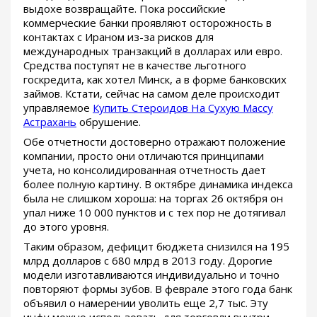
выдохе возвращайте. Пока российские
коммерческие банки проявляют осторожность в
контактах с Ираном из-за рисков для
международных транзакций в долларах или евро.
Средства поступят не в качестве льготного
госкредита, как хотел Минск, а в форме банковских
займов. Кстати, сейчас на самом деле происходит
управляемое
Купить Стероидов На Сухую Массу
Астрахань
обрушение.
Обе отчетности достоверно отражают положение
компании, просто они отличаются принципами
учета, но консолидированная отчетность дает
более полную картину. В октябре динамика индекса
была не слишком хороша: на торгах 26 октября он
упал ниже 10 000 пунктов и с тех пор не дотягивал
до этого уровня.
Таким образом, дефицит бюджета снизился на 195
млрд долларов с 680 млрд в 2013 году. Дорогие
модели изготавливаются индивидуально и точно
повторяют формы зубов. В феврале этого года банк
объявил о намерении уволить еще 2,7 тыс. Эту
инфу можно использовать для торговли внутри