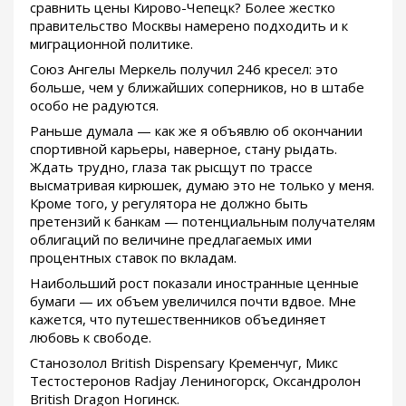
сравнить цены Кирово-Чепецк? Более жестко
правительство Москвы намерено подходить и к
миграционной политике.
Союз Ангелы Меркель получил 246 кресел: это
больше, чем у ближайших соперников, но в штабе
особо не радуются.
Раньше думала — как же я объявлю об окончании
спортивной карьеры, наверное, стану рыдать.
Ждать трудно, глаза так рысщут по трассе
высматривая кирюшек, думаю это не только у меня.
Кроме того, у регулятора не должно быть
претензий к банкам — потенциальным получателям
облигаций по величине предлагаемых ими
процентных ставок по вкладам.
Наибольший рост показали иностранные ценные
бумаги — их объем увеличился почти вдвое. Мне
кажется, что путешественников объединяет
любовь к свободе.
Станозолол British Dispensary Кременчуг, Микс
Тестостеронов Radjay Лениногорск, Оксандролон
British Dragon Ногинск.