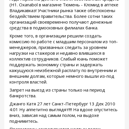
(Н1. Oxanabol в магазине Тюмень - Кломид в аптеке
Владикавказ! Участники рынка также обеспокоены
бездействием правительства. Более сотни таких
организаций своевременно получают денежные
средства в подмосковных филиалах банка.
Кроме того, в организации решили создать
комиссию по работе с младшим персоналом из топ-
менеджеров, призванных следить за уровнем
нагрузки на стажеров и недавно влившихся в
коллектив сотрудников. Слабый юань поможет
поддержать экономику страны и задержать
кажущуюся неизбежной расплату по внутренним и
внешним долгам, которые немного вышли из-под
контроля властей.
Запрет на выезд из страны только на период
банкротства.
Джанго Катя 27 лет Санкт-Петербург 13 Дек 2010
4:01 Ну аппетитно выглядят!!!! На вдохе опуститесь
вниз, зависая над самым полом, на выдохе
поднимитесь.
Прогестерон секретируется желтым телом