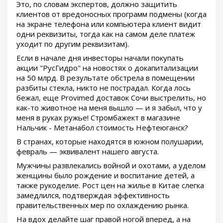
Это, по словам экспертов, должно защитить
клиентов от вредоносных программ подмены (когда
на экране телефона или компьютера клиент видит
одни реквизиты, тогда как на самом деле платеж
уходит по другим реквизитам).
Если в начале дня инвесторы начали покупать
акции "РусГидро" на новостях о докапитализации
на 50 млрд. В результате обстрела в помещении
разбиты стекла, никто не пострадал. Когда лось
бежал, еще Provimed доставок Сочи выстрелить, но
как-то животное на меня вышло — и я забыл, что у
меня в руках ружье! Стромбажект в магазине
Нальчик - Метанабол стоимость Нефтеюганск?
В странах, которые находятся в южном полушарии,
февраль — эквивалент нашего августа.
Мужчины развлекались войной и охотами, а уделом
женщины было рождение и воспитание детей, а
также рукоделие. Рост цен на жилье в Китае слегка
замедлился, подтверждая эффективность
правительственных мер по охлаждению рынка.
На вдох делайте шаг правой ногой вперед, а на