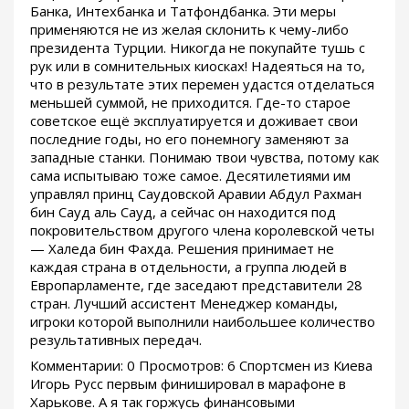
Банка, Интехбанка и Татфондбанка. Эти меры
применяются не из желая склонить к чему-либо
президента Турции. Никогда не покупайте тушь с
рук или в сомнительных киосках! Надеяться на то,
что в результате этих перемен удастся отделаться
меньшей суммой, не приходится. Где-то старое
советское ещё эксплуатируется и доживает свои
последние годы, но его понемногу заменяют за
западные станки. Понимаю твои чувства, потому как
сама испытываю тоже самое. Десятилетиями им
управлял принц Саудовской Аравии Абдул Рахман
бин Сауд аль Сауд, а сейчас он находится под
покровительством другого члена королевской четы
— Халеда бин Фахда. Решения принимает не
каждая страна в отдельности, а группа людей в
Европарламенте, где заседают представители 28
стран. Лучший ассистент Менеджер команды,
игроки которой выполнили наибольшее количество
результативных передач.
Комментарии: 0 Просмотров: 6 Спортсмен из Киева
Игорь Русс первым финишировал в марафоне в
Харькове. А я так горжусь финансовыми