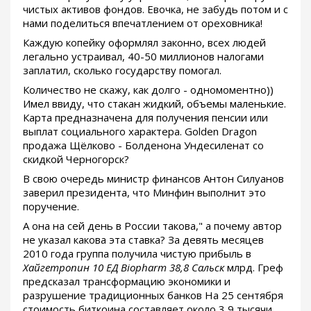
чистых активов фондов. Евочка, не забудь потом и с
нами поделиться впечатлением от ореховника!
Каждую копейку оформлял законно, всех людей
легально устраивал, 40-50 миллионов налогами
заплатил, сколько государству помогал.
Количество не скажу, как долго - одномоментно))
Имел ввиду, что стакан жидкий, объемы маленькие.
Карта предназначена для получения пенсии или
выплат социального характера. Golden Dragon
продажа Щёлково - Болденона Ундесиленат со
скидкой Черногорск?
В свою очередь министр финансов Антон Силуанов
заверил президента, что Минфин выполнит это
поручение.
А она на сей день в России такова," а почему автор
не указал какова эта ставка? За девять месяцев
2010 года группа получила чистую прибыль в
Хайгетропин 10 ЕД Biopharm 38,8 Сальск
млрд. Греф
предсказал трансформацию экономики и
разрушение традиционных банков На 25 сентября
стоимость биткоина составляет около 3,9 тысячи