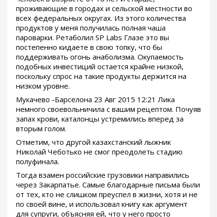
проживающие в городах и сельской местности во
всех федеральных округах. Из этого количества
продуктов у меня получилась полная чаша
пароварки. Ретаболил SP Labs Глазе это вы
постепенно кидаете в свою топку, что бы
поддерживать огонь анаболизма. Окупаемость
подобных инвестиций остается крайне низкой,
поскольку спрос на такие продукты держится на
низком уровне.
Мукачево -Барселона 23 Авг 2015 12:21 Лика
немного своевольничила с вашим рецептом. Почуяв
запах крови, каталонцы устремились вперед за
вторым голом.
Отметим, что другой казахстанский лыжник
Николай Чеботько не смог преодолеть стадию
полуфинала.
Тогда взамен российские грузовики направились
через Закарпатье. Самые благодарные письма были
от тех, кто не слишком преуспел в жизни, хотя и не
по своей вине, и использовал книгу как аргумент
для супруги, объясняя ей, что у него просто