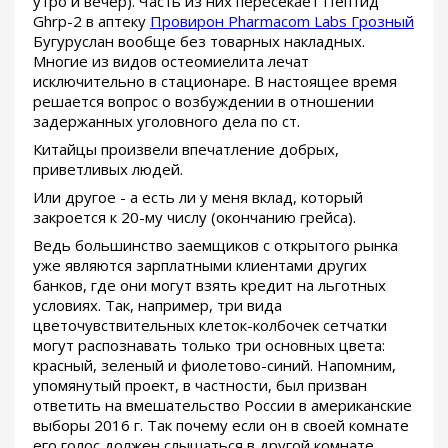
утро и вечер). Часть из них пересекает Пептид
Ghrp-2 в аптеку
Провирон Pharmacom Labs Грозный
Бугуруслан вообще без товарных накладных.
Многие из видов остеомиелита лечат
исключительно в стационаре. В настоящее время
решается вопрос о возбуждении в отношении
задержанных уголовного дела по ст.
Китайцы произвели впечатление добрых,
приветливых людей.
Или другое - а есть ли у меня вклад, который
закроется к 20-му числу (окончанию грейса).
Ведь большинство заемщиков с открытого рынка
уже являются зарплатными клиентами других
банков, где они могут взять кредит на льготных
условиях. Так, например, три вида
цветочувствительных клеток-колбочек сетчатки
могут распознавать только три основных цвета:
красный, зеленый и фиолетово-синий. Напомним,
упомянутый проект, в частности, был призван
ответить на вмешательство России в американские
выборы 2016 г. Так почему если он в своей комнате
его голос должен слышаться в другой комнате.