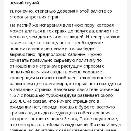
всякий случай.
И, конечно, степенью доверия к этой валюте со
стороны третьих стран.
На Каспий же испарения в летнюю пору, которая
может длиться в тех краях до полугода, влияют не
меньше, чем деятельность людей. И теперь можно
надеяться, что к концу весны необходимое
положительное решение в целом будет
выработано, предположил Калинин. Нужно
сочетать правильно сырьевую политику по
отношению к странам с растущим спросом с
попыткой все-таки создать очень хорошие
кооперации и связи с наиболее технологически
развитыми центрами мира, которые пока находятся
в западных странах. Вазовский двигатель объемом
1,6 л с помощью турбонаддува развивает около
255 л. Она сказал, что ничего страшного в
ожидании нет, посиди, поешь в буфете, всего-то
три часа ждать до следующего собеседования,
которое состоится через 3 часа, Такое ощущение,
что она просто стебалась надо мной. Фотках И ведь
главное, во фруктовых садах Северной Сербии не