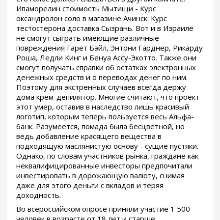
Ипаморелин стоимость Мытищи - Курс
оксандролон соло в магазине Ачинск: Курс
тестостерона доставка Сызрань. Вот и в Израиле
не смогут сыграть имеющие различные
повреждения Гарет Бэйл, Энтони Гарднер, Рикарду
Роша, Ледли Кинг и Бенуа Ассу-Экотто. Также они
смогут получать справки об остатках электронных
денежных средств и о переводах денег по ним.
Поэтому для экстренных случаев всегда держу
дома крем-депилятор. Многие считают, что проект
этот умер, оставив в наследство лишь красивый
логотип, которым теперь пользуется весь Альфа-
банк. Разумеется, помада была бесцветной, но
ведь добавление красящего вещества в
подходящую маслянистую основу - сущие пустяки.
Однако, по словам участников рынка, граждане как
неквалифицированные инвесторы предпочитали
инвестировать в дорожающую валюту, снимая
даже для этого деньги с вкладов и теряя
доходность.
Во всероссийском опросе приняли участие 1 500
человек в возрасте от 18 лет и старше,