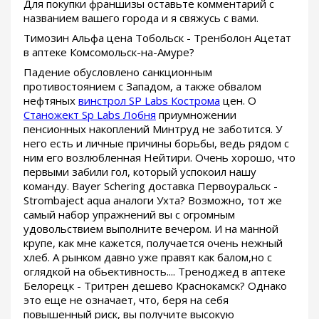
Для покупки франшизы оставьте комментарий с
названием вашего города и я свяжусь с вами.
Tимозин Альфа цена Тобольск - Тренболон Ацетат
в аптеке Комсомольск-на-Амуре?
Падение обусловлено санкционным
противостоянием с Западом, а также обвалом
нефтяных
винстрол SP Labs Кострома
цен. О
Станожект Sp Labs Лобня
приумножении
пенсионных накоплений Минтруд не заботится. У
него есть и личные причины борьбы, ведь рядом с
ним его возлюбленная Нейтири. Очень хорошо, что
первыми забили гол, который успокоил нашу
команду. Bayer Schering доставка Первоуральск -
Strombaject aqua аналоги Ухта? Возможно, тот же
самый набор упражнений вы с огромным
удовольствием выполните вечером. И на манной
крупе, как мне кажется, получается очень нежный
хлеб. А рынком давно уже правят как балом,но с
оглядкой на обьективность.... Треноджед в аптеке
Белорецк - Тритрен дешево Краснокамск? Однако
это еще не означает, что, беря на себя
повышенный риск, вы получите высокую