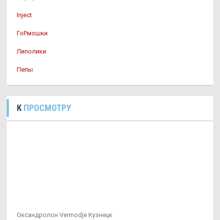
Inject
ГоРмошки
Липолики
Пепы
К
ПРОСМОТРУ
Оксандролон Vermodje Кузнецк