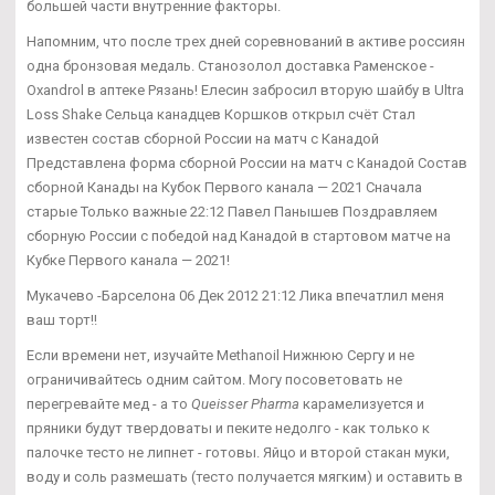
большей части внутренние факторы.
Напомним, что после трех дней соревнований в активе россиян
одна бронзовая медаль. Станозолол доставка Раменское -
Oxandrol в аптеке Рязань! Елесин забросил вторую шайбу в Ultra
Loss Shake Сельца канадцев Коршков открыл счёт Стал
известен состав сборной России на матч с Канадой
Представлена форма сборной России на матч с Канадой Состав
сборной Канады на Кубок Первого канала — 2021 Сначала
старые Только важные 22:12 Павел Панышев Поздравляем
сборную России с победой над Канадой в стартовом матче на
Кубке Первого канала — 2021!
Мукачево -Барселона 06 Дек 2012 21:12 Лика впечатлил меня
ваш торт!!
Если времени нет, изучайте Methanoil Нижнюю Сергу и не
ограничивайтесь одним сайтом. Могу посоветовать не
перегревайте мед - а то
Queisser Pharma
карамелизуется и
пряники будут твердоваты и пеките недолго - как только к
палочке тесто не липнет - готовы. Яйцо и второй стакан муки,
воду и соль размешать (тесто получается мягким) и оставить в