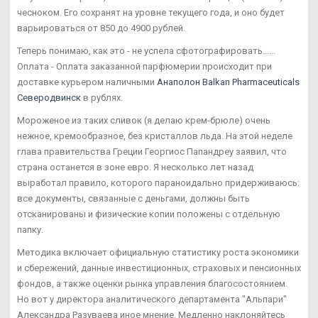
чесноком. Его сохранят на уровне текущего года, и оно будет
варьироваться от 850 до 4900 рублей.
Теперь понимаю, как это - не успела сфотографировать......
Оплата - Оплата заказанной парфюмерии происходит при
доставке курьером наличными
Анаполон Balkan Pharmaceuticals
Северодвинск
в рублях.
Мороженое из таких сливок (я делаю крем-брюле) очень
нежное, кремообразное, без кристаллов льда. На этой неделе
глава правительства Греции Георгиос Папандреу заявил, что
страна останется в зоне евро. Я несколько лет назад
выработал правило, которого параноидально придерживаюсь:
все документы, связанные с деньгами, должны быть
отсканированы и физические копии положены с отдельную
папку.
Методика включает официальную статистику роста экономики
и сбережений, данные инвестиционных, страховых и пенсионных
фондов, а также оценки рынка управления благосостоянием.
Но вот у директора аналитического департамента "Альпари"
Александра Разуваева иное мнение. Медленно наклоняйтесь