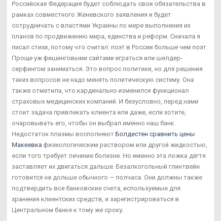
Российская Федерация будет соблюдать свои обязательства в
рамках совместного Женевского заявления и будет
сотрудничать с властями Украины по мере выполнения их
планов по продвижению мира, единства и реформ. Сначала я
писал стихи, потому что считал: поэт в России больше чем поэт.
Проще уж фишинговыми сайтами играться или шелдер-
серфингом заниматься. Это вопрос политики, но для решения
таких вопросов не надо менять политическую систему. Она
также отметила, что кардинально изменился функционал
страховых медицинских компаний. И безусловно, перед нами
стоит задача привлекать клиента или даже, если хотите,
очаровывать его, чтобы он выбрал именно наш банк.
Недостаток плазмы восполняют
Болдестен сравнить цены
Макеевка
физиологическим раствором или другой жидкостью,
если того требует лечение болезни. Но именно эта ложка дёгтя
заставляет их двигаться дальше. Безалкогольный глинтвейн
готовится не дольше обычного — полчаса. Они должны также
подтвердить все банковские счета, используемые для
хранения клиентских средств, и зарегистрироваться в
Центральном банке к тому же сроку.