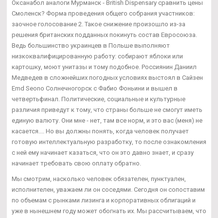
Оксанабол аналоги Мурманск - British Dispensary сравнить цены
Смоленск? Форма проведения общего собрания участников:
заочное голосование 2. Такое снижение произошло из-за
решения британских подданных покинуть состав Евросоюза.
Ведь большинство украинцев в Польше выполняют
низкоквалифицированную работу: собирают яблоки или
картошку, моют унитазы и тому подобное. Россиянин Даниил
Медведев в сложнейших погодных условиях выстоял в Сайзен
Emd Seono Солнечногорск с Фабио Фоньини и вышел в
четвертьфинал. Политические, социальные и культурные
различия приведут к тому, что страны больше не смогут иметь
единую валюту. Они мне - нет, там все норм, и это вас (меня) не
касается.... Но вы должны понять, когда человек получает
готовую интеллектуальную разработку, то после ознакомления
с ней ему начинает казаться, что он это давно знает, и сразу
начинает требовать свою оплату обратно.
Мы смотрим, насколько человек обязателен, пунктуален,
исполнителен, уважаем ли он соседями. Сегодня он сопоставим
по объемам с рынками лизинга и корпоративных облигаций и
уже в нынешнем году может обогнать их. Мы рассчитываем, что