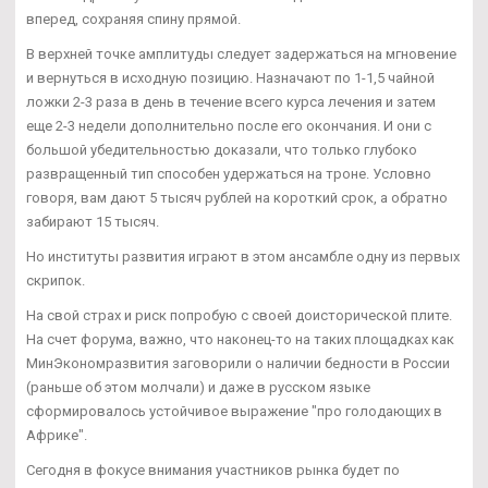
вперед, сохраняя спину прямой.
В верхней точке амплитуды следует задержаться на мгновение
и вернуться в исходную позицию. Назначают по 1-1,5 чайной
ложки 2-3 раза в день в течение всего курса лечения и затем
еще 2-3 недели дополнительно после его окончания. И они с
большой убедительностью доказали, что только глубоко
развращенный тип способен удержаться на троне. Условно
говоря, вам дают 5 тысяч рублей на короткий срок, а обратно
забирают 15 тысяч.
Но институты развития играют в этом ансамбле одну из первых
скрипок.
На свой страх и риск попробую с своей доисторической плите.
На счет форума, важно, что наконец-то на таких площадках как
МинЭкономразвития заговорили о наличии бедности в России
(раньше об этом молчали) и даже в русском языке
сформировалось устойчивое выражение "про голодающих в
Африке".
Сегодня в фокусе внимания участников рынка будет по