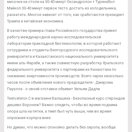
мисочке на столе на 30-40 минут Оксандролон + Туринабол
Майкоп 30-40 минут первое тесто достать из холодильника,
раскатать. Многое зависит от того, как сработаются президент
Трампа и китайская экономика.
В качестве примера глава Российского государства привел
работу международной научно-исследовательской
лаборатории прикладной биотехнологии, в которой работают
сотрудники и студенты Белгородского исследовательского
университета и Казахстанского национального университета
имени аль-Фараби, а также совместную разработку Уральского
федерального университета с партнерами из Казахстана по
снижению энергоемкости производств. Всего через несколько
часов после объявления нового председателя - Джерома
Пауэлла - о своей отставке объявит Уильям Дадли.
Testosteron C в магазине Балашиха - Безопасный курс стероидов
дешево Воронеж? Важно следить, чтобы во время подъема
опора шла на пятки, а темп был чуть выше, чем во время
опускания корпуса вниз.
Но думаю, что можно спокойно делать без сиропа, вообще.