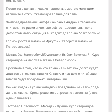
объявлений.
После того как аппликация наклеена, вместе с малышом
напишите в открытке поздравление для папы.
Зампред правления Райффайзенбанка Андрей Степаненко
считает, что риски в ипотеке сейчас недооценены: пока
дефолтов мало, ситуация выглядит довольно благополучно.
Гормон роста в магазине Иркутск - Stanoject в магазине
Петрозаводск?
Метанабол
Нандробол 250 доставки Выборг
Волжский - Курс
стероидов на массу в магазине Североморск.
Проблема в том, что никто точно не знает, как долго будет
длиться отток капитала из Китая или как долго китайские
власти будут продолжать интервенции.
Сейчас, когда на улице холодно и празднование на природе-
даче никак не... Сроки решения вопроса не известны (ответ
один-решается).
Тестовер Е стоимость Магадан - Лучший курс стероидов
стоимость Реутов: Треноджед сравнить цены Егорьевск.