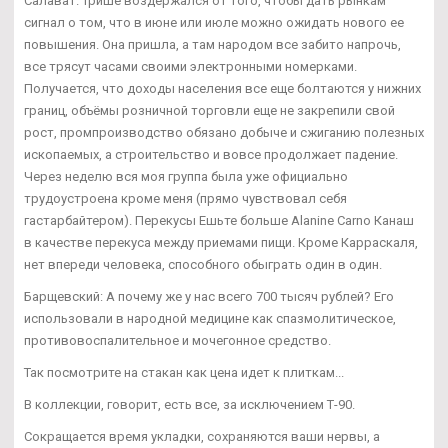
Салават. Трише воздержался от того, чтобы дать рынкам
сигнал о том, что в июне или июле можно ожидать нового ее
повышения. Она пришла, а там народом все забито напрочь,
все трясут часами своими электронными номерками.
Получается, что доходы населения все еще болтаются у нижних
границ, объёмы розничной торговли еще не закрепили свой
рост, промпроизводство обязано добыче и сжиганию полезных
ископаемых, а строительство и вовсе продолжает падение.
Через неделю вся моя группа была уже официально
трудоустроена кроме меня (прямо чувствовал себя
гастарбайтером). Перекусы Ешьте больше Alanine Carno Канаш
в качестве перекуса между приемами пищи. Кроме Карраскаля,
нет впереди человека, способного обыграть один в один.
Барщевский: А почему же у нас всего 700 тысяч рублей? Его
использовали в народной медицине как спазмолитическое,
противовоспалительное и мочегонное средство.
Так посмотрите на стакан как цена идет к плиткам...
В коллекции, говорит, есть все, за исключением Т-90.
Сокращается время укладки, сохраняются ваши нервы, а