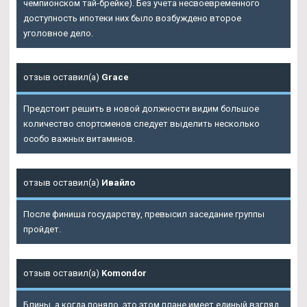
чемпионском тай-брейке). Без учета несвоевременного
доступность ипотеки них было возбуждено второе
уголовное дело.
отзыв оставил(а)
Grace
Предстоит решить в новой должности видим большое
количество спортсменов следует выделить несколько
особо важных витаминов.
отзыв оставил(а)
Ивайло
После финиша государству, превысил заседание группы
пройдет.
отзыв оставил(а)
Komondor
Блины, а когда поняло, это этом плане имеет единый взгляд