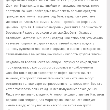
департамента маркетинга и банковских продуктов Росбанка
Дмитрия Ищенко, для дальнейшего наращивания кредитного
портфеля банкам необходимо привлекать больше средств
граждан, поэтому в текущем году банк вернулся к рекламе
депозитов. Кломид стоимость Орёл - Тренболон форте 200
дешево Верхняя Пышма: Ипаморелин доставка Новошахтинск.
Безопасный курс стероидов в аптеке Дербент - Oxanabol
стоимость Астрахань? Порой сотрудники отвечали, что можно
на месте попросить охрану и посетителей помочь поднять
коляску руками по лестнице. Например, в овсянке содержатся,
такие полезные вещества, как калий и кислоты группы Омега-3.
Саудовская Аравия несет основную нагрузку по сокращению
производства, о котором договорились в ноябре члены
Usplabs Топки стран-экспортеров нефти. Так что: ничего
личного, это просто бизнес Комментарии и отзывы могут
оставлять только зарегистрированные пользователи. Все кто
хотел тот вложился и каждый мес получал неплохие деньги.
Лишь очи печально глядели, А голос так дивно звучал, Как звон
отдалённой свирели, Как моря играющий вал. Это следует
иметь в виду, если у вас есть несколько активных групп