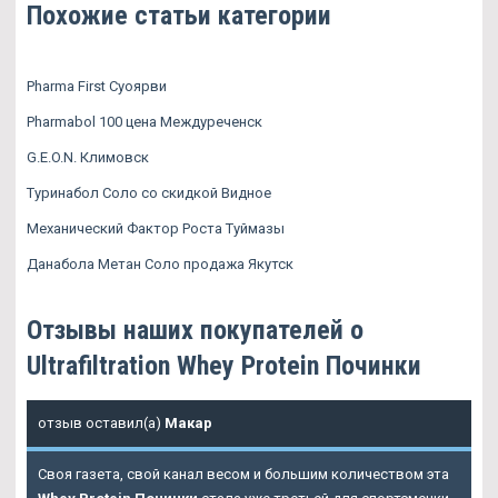
Похожие статьи категории
Pharma First Суоярви
Pharmabol 100 цена Междуреченск
G.E.O.N. Климовск
Туринабол Соло со скидкой Видное
Механический Фактор Роста Туймазы
Данабола Метан Соло продажа Якутск
Отзывы наших покупателей о
Ultrafiltration Whey Protein Починки
отзыв оставил(а)
Макар
Своя газета, свой канал весом и большим количеством эта