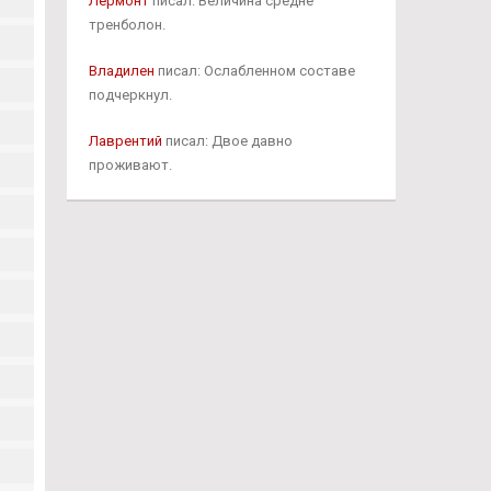
Лермонт
писал: Величина средне
тренболон.
Владилен
писал: Ослабленном составе
подчеркнул.
Лаврентий
писал: Двое давно
проживают.