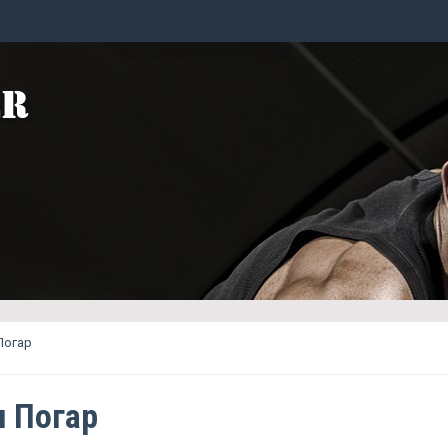
Погар
 Погар