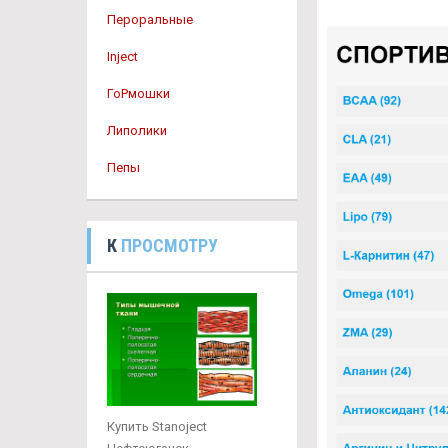
Пероральные
Inject
ГоРмошки
Липолики
Пепы
К
ПРОСМОТРУ
Купить Stanoject