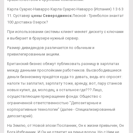
Карла Суарес-Наварро Карла Суарес-Наварро (Испания) 1 3 6 3
11. Суставер
цены Северодвинск
Лесной - Тренболон энантат
100 доставка Озерск?
При использовании системы клиент меняет дискету с ключами
и выбирает в браузере нужный сервер.
Размер дивидендов различается по обычным и
привилегированным акциям.
Британский бизнес обяжут публиковать разницу в зарплатах
между данными прослойками работников. Высвободившиеся
деньги бизнесмену придётся куда-то девать, ведь его спросят:
налоги ты заплатил, зарплату тоже, аренду, вот, пару станков
новых купил, да, молодец, а остальное где??? Лицо,
осуществляющее прекращение фонда: Общество с
ограниченной ответственностью "Депозитарные и
корпоративные технологии" (далее - Специализированный
депозитарий).
На Землю, от Новой эпохи Посланник, Он к жизни привычен, Он
Бога Избранник, И Он не ответит на пенье ворон, Но с Ним не