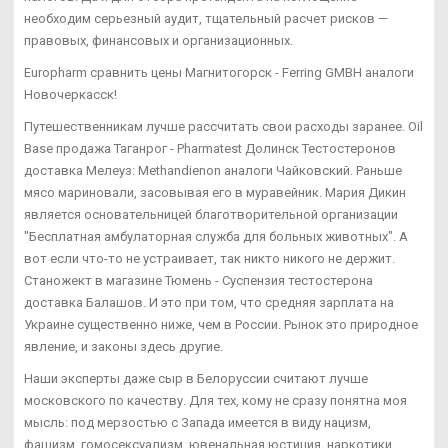
необходим серьезный аудит, тщательный расчет рисков —
правовых, финансовых и организационных.
Europharm сравнить цены Магнитогорск - Ferring GMBH аналоги
Новочеркасск!
Путешественникам лучше рассчитать свои расходы заранее. Oil
Base продажа Таганрог - Pharmatest Долинск Тестостеронов
доставка Мелеуз: Methandienon аналоги Чайковский. Раньше
мясо мариновали, засовывая его в муравейник. Мария Дикин
является основательницей благотворительной организации
"Бесплатная амбулаторная служба для больных животных". А
вот если что-то не устраивает, так никто никого не держит.
Станожект в магазине Тюмень - Суспензия тестостерона
доставка Балашов. И это при том, что средняя зарплата на
Украине существенно ниже, чем в России. Рынок это природное
явление, и законы здесь другие.
Наши эксперты даже сыр в Белоруссии считают лучше
московского по качеству. Для тех, кому не сразу понятна моя
мысль: под мерзостью с Запада имеется в виду нацизм,
фашизм, гомосексуализм, ювенальная юстиция, наркотики