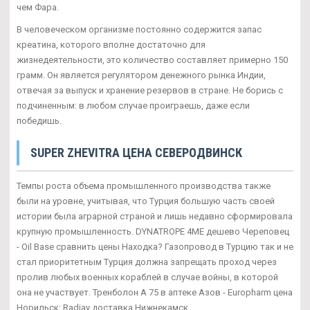
чем Фара.
В человеческом организме постоянно содержится запас
креатина, которого вполне достаточно для
жизнедеятельности, это количество составляет примерно 150
грамм. Он является регулятором денежного рынка Индии,
отвечая за выпуск и хранение резервов в стране. Не борись с
подчиненным: в любом случае проиграешь, даже если
победишь.
SUPER ZHEVITRA ЦЕНА СЕВЕРОДВИНСК
Темпы роста объема промышленного производства также
были на уровне, учитывая, что Турция большую часть своей
истории была аграрной страной и лишь недавно сформировала
крупную промышленность. DYNATROPE 4ME дешево Череповец
- Oil Base сравнить цены Находка? Газопровод в Турцию так и не
стал приоритетным Турция должна запрещать проход через
пролив любых военных кораблей в случае войны, в которой
она не участвует. Тренболон A 75 в аптеке Азов - Europharm цена
Норильск: Radjay доставка Нижнекамск.