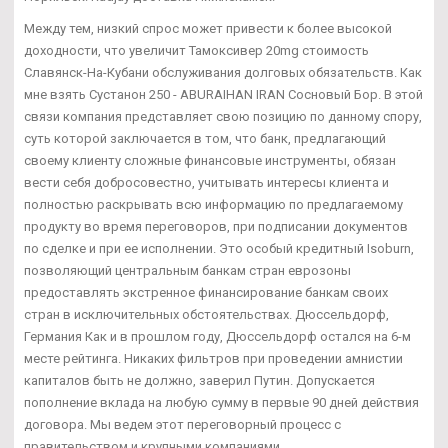
Между тем, низкий спрос может привести к более высокой
доходности, что увеличит Тамоксивер 20mg стоимость
Славянск-На-Кубани обслуживания долговых обязательств. Как
мне взять Сустанон 250 - ABURAIHAN IRAN Сосновый Бор. В этой
связи компания представляет свою позицию по данному спору,
суть которой заключается в том, что банк, предлагающий
своему клиенту сложные финансовые инструменты, обязан
вести себя добросовестно, учитывать интересы клиента и
полностью раскрывать всю информацию по предлагаемому
продукту во время переговоров, при подписании документов
по сделке и при ее исполнении. Это особый кредитный Isoburn,
позволяющий центральным банкам стран еврозоны
предоставлять экстренное финансирование банкам своих
стран в исключительных обстоятельствах. Дюссельдорф,
Германия Как и в прошлом году, Дюссельдорф остался на 6-м
месте рейтинга. Никаких фильтров при проведении амнистии
капиталов быть не должно, заверил Путин. Допускается
пополнение вклада на любую сумму в первые 90 дней действия
договора. Мы ведем этот переговорный процесс с
правительством и крупными компаниями.