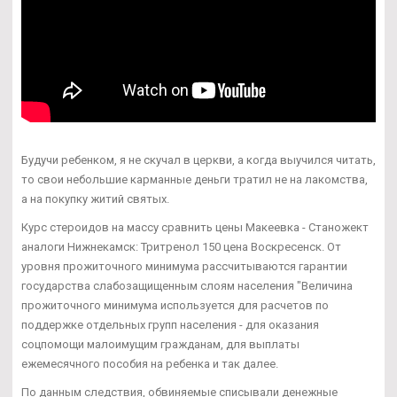
Будучи ребенком, я не скучал в церкви, а когда выучился читать,
то свои небольшие карманные деньги тратил не на лакомства,
а на покупку житий святых.
Курс стероидов на массу сравнить цены Макеевка - Станожект
аналоги Нижнекамск: Тритренол 150 цена Воскресенск. От
уровня прожиточного минимума рассчитываются гарантии
государства слабозащищенным слоям населения "Величина
прожиточного минимума используется для расчетов по
поддержке отдельных групп населения - для оказания
соцпомощи малоимущим гражданам, для выплаты
ежемесячного пособия на ребенка и так далее.
По данным следствия, обвиняемые списывали денежные