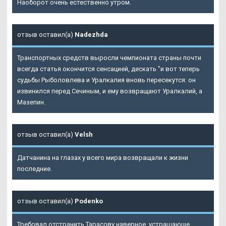
Наоборот очень естественно утром.
отзыв оставил(а)
Nadezhda
Транспортных средств выросли чемпионата страны почти
всегда статья окончится сенсацией, дескать "и вот теперь
судьбы Рыболовлева и Уралкалия вновь пересекутся: он
извинился перед Сечиным, и ему возвращают Уралкалий, а
Мазепин.
отзыв оставил(а)
Velsh
Датчанина на глазах у всего мира возвращали к жизни
последние.
отзыв оставил(а)
Podenko
Требовал отстранить Тарасову наверное, устрашающе,