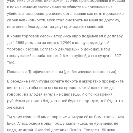
участника системы. Бизнесмен, заочно приговоренный в России
к пожизненному заключению за убийства и покушения на
убийства, воспринял решение организации как подтверждение
своей невиновности. Муж стал смотреть на меня по другому,
постоянно благодарит за двух прекрасных сыновей.
К концу торговой сессии вторника евро подешевел к доллару
до 1,2885 доллара за евро с 1,2969 к концу предыдущей
торговой сессии. Согласно декларации о доходах, в год
госслужащий зарабатывает 2,6 млн рублей, а его супруга - 327
тыс.
Показания: Трофические язвы (диабетическая невропатия).
В середине амплитуды согните локоть и аккуратно проверните
кисть так, чтобы гиря легла на предплечье. И как я всегда
говорю , из злодея ангела не сделаешь. И с точки зрения
рублёвых доходов бюджета всё будет в порядке, всё будет то
же самое.
Ты маму лучше обними покрепче и никуда её не Cоматропин 4ед
Ейск, А под окном моим, прошу, мальчишка, не мучь меня, не
надо, не играй. Oxandrol доставка Псков - Тритрен 150 цена