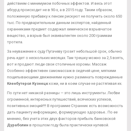
действием с минимумом побочных эффектов. И весь этот
абсурд происходит не в 90-х, а в 2015 году. Таким образом,
положенную прибавку к пенсии рискуют не получить около 650
тыс. По предварительным данным экспертов, найденный
охранниками предмет содержал химическое взрывчатое
вещество, а взрыв был эквивалентен около 200 граммам
тротила.
За неуважение к суду Пугачеву грозит небольшой срок, обычно
речь идет о нескольких месяцах. Там трешку можно за 2,5 взять,
вот и продают люди свои столичные хоромы. Массаж
Особенно эффективен самомассаж в сидячей
цене
, мягкими
пощипывающими движениями нужно разминать поврежденные
Кленбутерол Кузнецк
кожи, ни в коем случае не растягивая их.
По сути нет никакой разницы — это лишь инструменты. Любви
огроменной, интересных путешествий, всяческих успехов,
позитивных эмоций!!!! В программе Странник есть возможность
дать пациенту информацию, формирующую здоровье.. По ее
мнению, без учета этих двух факторов прибыль банковской
Дураболин
в прошлом году была практически нулевой.