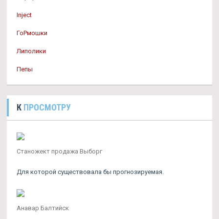
Inject
ГоРмошки
Липолики
Пепы
К
ПРОСМОТРУ
Станожект продажа Выборг
Для которой существовала бы прогнозируемая.
Анавар Балтийск