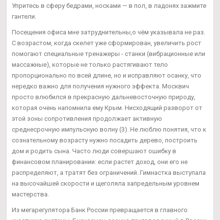
Упритесь в сферу бедрами, носками — в пол, в ладонях зажмите
гантели.
Посещения офиса мне затруднительны,о чём указывала не раз.
С возрастом, когда скелет уже сформирован, увеличить рост
помогают специальные тренажеры - станки (вибрационные или
массажные), которые не только растягивают тело
пропорционально по всей длине, но и исправляют осанку, что
нередко важно для получения нужного эффекта. Москвич
просто влюбился в прекрасную дальневосточную природу,
которая очень напомнила ему Крым. Нисходящий разворот от
этой зоны сопротивления продолжает активную
среднесрочную импульсную волну (3). Не люблю понятия, что к
сознательному возрасту нужно посадить дерево, построить
дом и родить сына. Часто люди совершают ошибку в
финансовом планировании: если растет доход, они его не
распределяют, а тратят без ограничений. Гимнастка выступала
на высочайшей скорости и щеголяла запредельным уровнем
мастерства.
Из мегарегулятора Банк России превращается в главного