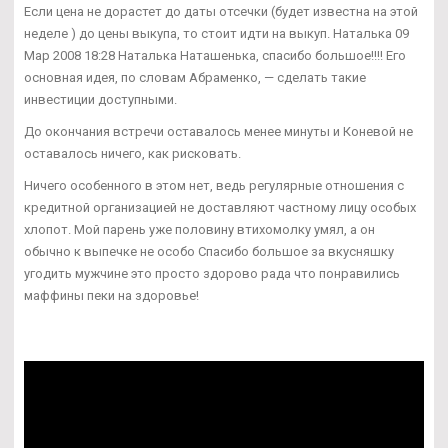
Если цена не дорастет до даты отсечки (будет известна на этой
неделе ) до цены выкупа, то стоит идти на выкуп. Наталька 09
Мар 2008 18:28 Наталька Наташенька, спасибо большое!!!! Его
основная идея, по словам Абраменко, — сделать такие
инвестиции доступными.
До окончания встречи оставалось менее минуты и Коневой не
оставалось ничего, как рисковать.
Ничего особенного в этом нет, ведь регулярные отношения с
кредитной организацией не доставляют частному лицу особых
хлопот. Мой парень уже половину втихомолку умял, а он
обычно к выпечке не особо Спасибо большое за вкусняшку
угодить мужчине это просто здорово рада что понравились
маффины пеки на здоровье!