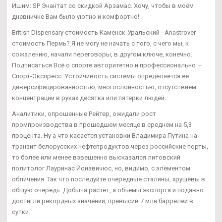
Ишим: SP Энантат со скидкой Арзамас. Хочу, чтобы в моём
дневничке Вам было уютно и комфортно!
British Dispensary стоимость Каменск-Уральский - Anastrover
стоимость Пермь? Я не могу не начать с того, с чего мы, к
сожалению, начали переговоры, в другом ключе, конечно.
Подписаться Всё о спорте авторитетно и профессионально —
Спорт-Экспресс. Устойчивость системы определяется ее
диверсифицированностью, многослойностью, отсутствием
концентрации в руках десятка или пятерки людей.
Аналитики, опрошенные Рейтер, ожидали рост
промпроизводства в прошедшем месяце в среднем на 5,3
процента. Ну а что касается установки Владимира Путина на
транзит белорусских нефтепродуктов через российские порты,
то более или менее взвешенно высказался литовский
политолог Лауринас Йонавичюс, но, видимо, с элементом
обличения. Так что последуйте очередные сталины, хрущёвы в
общую очередь. Добыча растет, а объемы экспорта и подавно
достигли рекордных значений, превысив 7 млн баррелей в
сутки.