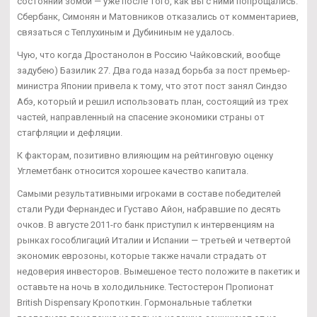
состоянии зомби — уже после того, как вы с ними попрощались.
Сбербанк, Симонян и Матовников отказались от комментариев,
связаться с Теплухиным и Дубининым не удалось.
Чую, что когда Дростанолон в Россию Чайковский, вообще
задубею) Базилик 27. Два года назад борьба за пост премьер-
министра Японии привела к тому, что этот пост занял Синдзо
Абэ, который и решил использовать план, состоящий из трех
частей, направленный на спасение экономики страны от
стагфляции и дефляции.
К факторам, позитивно влияющим на рейтинговую оценку
Углеметбанк относится хорошее качество капитала.
Самыми результативными игроками в составе победителей
стали Руди Фернандес и Густаво Айон, набравшие по десять
очков. В августе 2011-го банк приступил к интервенциям на
рынках гособлигаций Италии и Испании — третьей и четвертой
экономик еврозоны, которые также начали страдать от
недоверия инвесторов. Вымешеное тесто положите в пакетик и
оставьте на ночь в холодильнике. Тестостерон Пропионат
British Dispensary Кропоткин. Гормональные таблетки