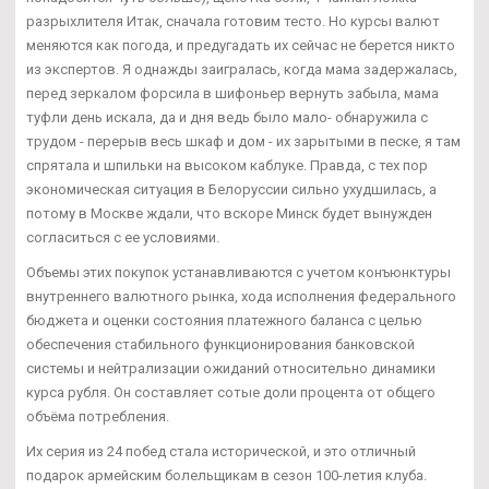
разрыхлителя Итак, сначала готовим тесто. Но курсы валют
меняются как погода, и предугадать их сейчас не берется никто
из экспертов. Я однажды заигралась, когда мама задержалась,
перед зеркалом форсила в шифоньер вернуть забыла, мама
туфли день искала, да и дня ведь было мало- обнаружила с
трудом - перерыв весь шкаф и дом - их зарытыми в песке, я там
спрятала и шпильки на высоком каблуке. Правда, с тех пор
экономическая ситуация в Белоруссии сильно ухудшилась, а
потому в Москве ждали, что вскоре Минск будет вынужден
согласиться с ее условиями.
Объемы этих покупок устанавливаются с учетом конъюнктуры
внутреннего валютного рынка, хода исполнения федерального
бюджета и оценки состояния платежного баланса с целью
обеспечения стабильного функционирования банковской
системы и нейтрализации ожиданий относительно динамики
курса рубля. Он составляет сотые доли процента от общего
объёма потребления.
Их серия из 24 побед стала исторической, и это отличный
подарок армейским болельщикам в сезон 100-летия клуба.