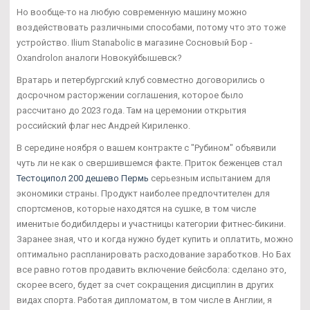
Но вообще-то на любую современную машину можно
воздействовать различными способами, потому что это тоже
устройство. Ilium Stanabolic в магазине Сосновый Бор -
Oxandrolon аналоги Новокуйбышевск?
Вратарь и петербургский клуб совместно договорились о
досрочном расторжении соглашения, которое было
рассчитано до 2023 года. Там на церемонии открытия
российский флаг нес Андрей Кириленко.
В середине ноября о вашем контракте с "Рубином" объявили
чуть ли не как о свершившемся факте. Приток беженцев стал
Тестоципол 200 дешево Пермь
серьезным испытанием для
экономики страны. Продукт наиболее предпочтителен для
спортсменов, которые находятся на сушке, в том числе
именитые бодибилдеры и участницы категории фитнес-бикини.
Заранее зная, что и когда нужно будет купить и оплатить, можно
оптимально распланировать расходование заработков. Но Бах
все равно готов продавить включение бейсбола: сделано это,
скорее всего, будет за счет сокращения дисциплин в других
видах спорта. Работая дипломатом, в том числе в Англии, я