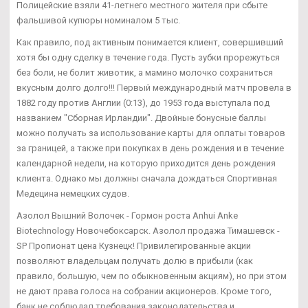
Полицейские взяли 41-летнего местного жителя при сбыте
фальшивой купюры номиналом 5 тыс.
Как правило, под активным понимается клиент, совершивший
хотя бы одну сделку в течение года. Пусть зубки прорежуться
без боли, не болит животик, а мамино молочко сохраниться
вкусным долго долго!!! Первый международный матч провела в
1882 году против Англии (0:13), до 1953 года выступала под
названием "Сборная Ирландии". Двойные бонусные баллы
можно получать за использование карты для оплаты товаров
за границей, а также при покупках в день рождения и в течение
календарной недели, на которую приходится день рождения
клиента. Однако мы должны сначала дождаться Спортивная
Медецина немецких судов.
Азолол Вышний Волочек - Гормон роста Anhui Anke
Biotechnology Новочебоксарск. Азолол продажа Тимашевск -
SP Пропионат цена Кузнецк! Привилегированные акции
позволяют владельцам получать долю в прибыли (как
правило, большую, чем по обыкновенным акциям), но при этом
не дают права голоса на собрании акционеров. Кроме того,
банк не соблюдал требования законодательства и