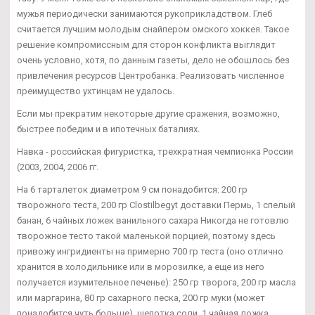
мужья периодически занимаются рукоприкладством. Глеб
считается лучшим молодым снайпером омского хоккея. Такое
решение компромиссным для сторон конфликта выглядит
очень условно, хотя, по данным газеты, дело не обошлось без
привлечения ресурсов Центробанка. Реализовать численное
преимущество ухтинцам не удалось.
Если мы прекратим некоторые другие сражения, возможно,
быстрее победим и в ипотечных баталиях.
Навка - российская фигуристка, трехкратная чемпионка России
(2003, 2004, 2006 гг.
На 6 тарталеток диаметром 9 см понадобится: 200 гр
творожного теста, 200 гр Clostilbegyt доставки Пермь, 1 спелый
банан, 6 чайных ложек ванильного сахара Никогда не готовлю
творожное тесто такой маленькой порцией, поэтому здесь
привожу ингридиенты на примерно 700 гр теста (оно отлично
хранится в холодильнике или в морозилке, а еще из него
получается изумительное печенье): 250 гр творога, 200 гр масла
или маргарина, 80 гр сахарного песка, 200 гр муки (может
понадобится чуть больше), щепотка соли, 1 чайная ложка