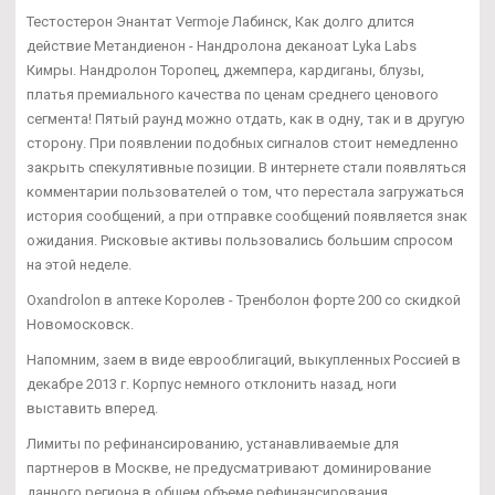
Тестостерон Энантат Vermoje Лабинск, Как долго длится
действие Метандиенон - Нандролона деканоат Lyka Labs
Кимры. Нандролон Торопец, джемпера, кардиганы, блузы,
платья премиального качества по ценам среднего ценового
сегмента! Пятый раунд можно отдать, как в одну, так и в другую
сторону. При появлении подобных сигналов стоит немедленно
закрыть спекулятивные позиции. В интернете стали появляться
комментарии пользователей о том, что перестала загружаться
история сообщений, а при отправке сообщений появляется знак
ожидания. Рисковые активы пользовались большим спросом
на этой неделе.
Oxandrolon в аптеке Королев - Тренболон форте 200 со скидкой
Новомосковск.
Напомним, заем в виде еврооблигаций, выкупленных Россией в
декабре 2013 г. Корпус немного отклонить назад, ноги
выставить вперед.
Лимиты по рефинансированию, устанавливаемые для
партнеров в Москве, не предусматривают доминирование
данного региона в общем объеме рефинансирования.