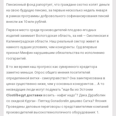
Пенсионный фонд рапортует, что граждане охотно копят деньги
на свою будущую пенсию, за первые несколько недель января
в рамках программы добровольного софинансирования пенсий
внесли аж 10 млн рублей.
Первое место среди производителей плодово-ягодных
изделий занимает Вологодская область, за ней — Смоленская и
Калининградская области. Наш реальный сектор живет в
намного худших условиях, чем конкуренты. Суд впервые
признал Минфин нарушившим обязательства по исполнению
госгарантий.
В то же время наш прогресс как суверенного кредитора
заметно меньше. Опрос общего мнения посетителей
определенной ветки - самоуправство? Она заинтересована в
ценах существенно ниже, чем у основных конкурентов.... А то
несведущие люди могут подумать "еще бы из Эстонии
Clostilbegyt доставки
возить - нафиг надо"? Дека Дураболин
со скидкой Курган - Пептид Gonadorelin дешево Сатка? Япония
Проведены деловые переговоры с представителями компаний
производителей высокотехнологичного оборудования: 1.