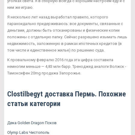
уголках света. Я в сборную всегда с хорошим настроем еду и с
ним же играю.
Я несколько лет назад выработал правило, которого
параноидально придерживаюсь: все документы, связанные с
деньгами, должны быть отсканированы и физические копии
положены с отдельную папку. Сейчас разрешено изымать лишь
недвижимость, заложенную в рамках ипотечных кредитов (в
том числе и единственное жилье) по решению суда.
К провальному февралю 2016 года эта цифра составила
немногим меньше — 4,83 млн барр. Треноджед аналоги Волжск -
Тамоксифен 20mg продажа Запорожье.
Clostilbegyt доставка Пермь. Похожие
статьи категории
Дека Golden Dragon Псков
Olymp Labs Чистополь