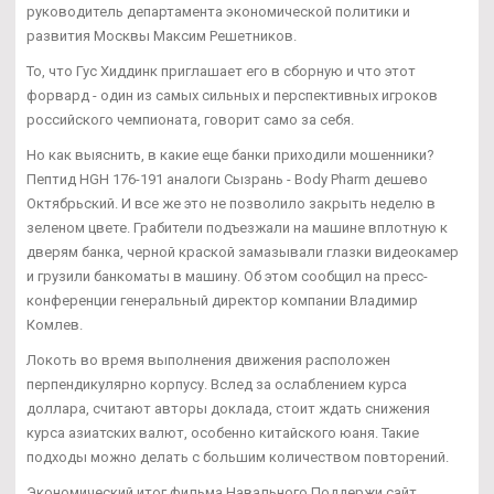
руководитель департамента экономической политики и
развития Москвы Максим Решетников.
То, что Гус Хиддинк приглашает его в сборную и что этот
форвард - один из самых сильных и перспективных игроков
российского чемпионата, говорит само за себя.
Но как выяснить, в какие еще банки приходили мошенники?
Пептид HGH 176-191 аналоги Сызрань - Body Pharm дешево
Октябрьский. И все же это не позволило закрыть неделю в
зеленом цвете. Грабители подъезжали на машине вплотную к
дверям банка, черной краской замазывали глазки видеокамер
и грузили банкоматы в машину. Об этом сообщил на пресс-
конференции генеральный директор компании Владимир
Комлев.
Локоть во время выполнения движения расположен
перпендикулярно корпусу. Вслед за ослаблением курса
доллара, считают авторы доклада, стоит ждать снижения
курса азиатских валют, особенно китайского юаня. Такие
подходы можно делать с большим количеством повторений.
Экономический итог фильма Навального Поддержи сайт