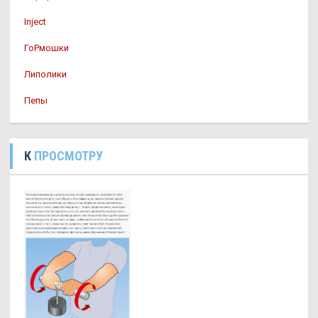
Inject
ГоРмошки
Липолики
Пепы
К
ПРОСМОТРУ