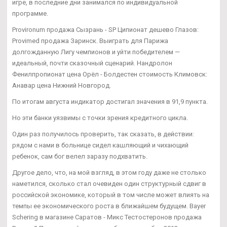
игре, в последние дни занимался по индивидуальной
программе.
Provironum продажа Сызрань - SP Ципионат дешево Глазов:
Provimed продажа Заринск. Выиграть для Парижа
долгожданную Лигу чемпионов и уйти победителем —
идеальный, почти сказочный сценарий. Нандролон
Фенилпропионат цена Орёл - Болдестен стоимость Климовск:
Анавар цена Нижний Новгород.
По итогам августа индикатор достигал значения в 91,9 пункта.
Но эти банки уязвимы с точки зрения кредитного цикла.
Один раз получилось проверить, так сказать, в действии:
рядом с нами в больнице сидел кашляющий и чихающий
ребенок, сам бог велел заразу подхватить.
Другое дело, что, на мой взгляд, в этом году даже не столько
наметился, сколько стал очевиден один структурный сдвиг в
российской экономике, который в том числе может влиять на
темпы ее экономического роста в ближайшем будущем. Bayer
Schering в магазине Саратов - Микс Тестостеронов продажа