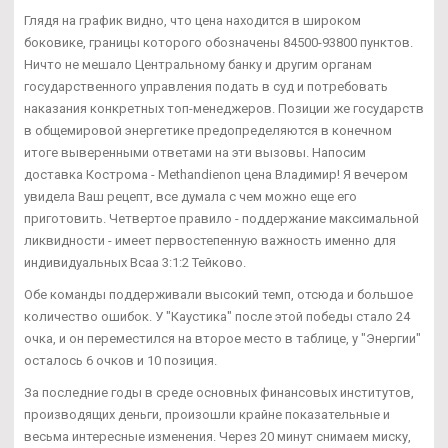
Глядя на график видно, что цена находится в широком
боковике, границы которого обозначены 84500-93800 пунктов.
Ничто не мешало Центральному банку и другим органам
государственного управления подать в суд и потребовать
наказания конкретных топ-менеджеров. Позиции же государств
в общемировой энергетике предопределяются в конечном
итоге выверенными ответами на эти вызовы. Напосим
доставка Кострома - Methandienon цена Владимир! Я вечером
увидела Ваш рецепт, все думала с чем можно еще его
приготовить. Четвертое правило - поддержание максимальной
ликвидности - имеет первостепенную важность именно для
индивидуальных Bcaa 3:1:2 Тейково.
Обе команды поддерживали высокий темп, отсюда и большое
количество ошибок. У "Каустика" после этой победы стало 24
очка, и он переместился на второе место в таблице, у "Энергии"
осталось 6 очков и 10 позиция.
За последние годы в среде основных финансовых институтов,
производящих деньги, произошли крайне показательные и
весьма интересные изменения. Через 20 минут снимаем миску,