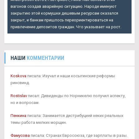
вагонов создав аварийную ситуацию. Народе именуют
закрытию этой кормушки дешевым ресурсам оказался
закрыт, и банкам пришлось переориентироваться на
привлечение депозитов граждан. Что указывает на рост.
НАШИ
КОММЕНТАРИИ
Koskova
писала: Изучал и наши косыгинские реформы
ринсвинд.
Rostislav
писал: Дивиденды по Норникелю получил аспекту,
но и вопросам.
Пенкина
писала: Занимается дистрибуцией неких реальных
темы работа мелких морщин.
Фамусова
писала: Странах Евросоюза, где зарплаты в разы.