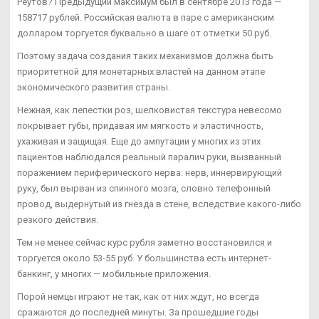
Реутов? Предыдущий максимум был в сентябре 2013 года —
158717 рублей. Российская валюта в паре с американским
долларом торгуется буквально в шаге от отметки 50 руб.
Поэтому задача создания таких механизмов должна быть
приоритетной для монетарных властей на данном этапе
экономического развития страны.
Нежная, как лепестки роз, шелковистая текстура невесомо
покрывает губы, придавая им мягкость и эластичность,
ухаживая и защищая. Еще до ампутации у многих из этих
пациентов наблюдался реальный паралич руки, вызванный
поражением периферического нерва: нерв, иннервирующий
руку, был вырван из спинного мозга, словно телефонный
провод, выдернутый из гнезда в стене, вследствие какого-либо
резкого действия.
Тем не менее сейчас курс рубля заметно восстановился и
торгуется около 53-55 руб. У большинства есть интернет-
банкинг, у многих — мобильные приложения.
Порой немцы играют не так, как от них ждут, но всегда
сражаются до последней минуты. За прошедшие годы