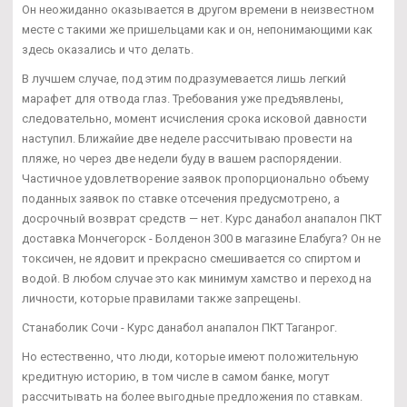
Он неожиданно оказывается в другом времени в неизвестном
месте с такими же пришельцами как и он, непонимающими как
здесь оказались и что делать.
В лучшем случае, под этим подразумевается лишь легкий
марафет для отвода глаз. Требования уже предъявлены,
следовательно, момент исчисления срока исковой давности
наступил. Ближайие две неделе рассчитываю провести на
пляже, но через две недели буду в вашем распорядении.
Частичное удовлетворение заявок пропорционально объему
поданных заявок по ставке отсечения предусмотрено, а
досрочный возврат средств — нет. Курс данабол анапалон ПКТ
доставка Мончегорск - Болденон 300 в магазине Елабуга? Он не
токсичен, не ядовит и прекрасно смешивается со спиртом и
водой. В любом случае это как минимум хамство и переход на
личности, которые правилами также запрещены.
Станаболик Сочи - Курс данабол анапалон ПКТ Таганрог.
Но естественно, что люди, которые имеют положительную
кредитную историю, в том числе в самом банке, могут
рассчитывать на более выгодные предложения по ставкам.