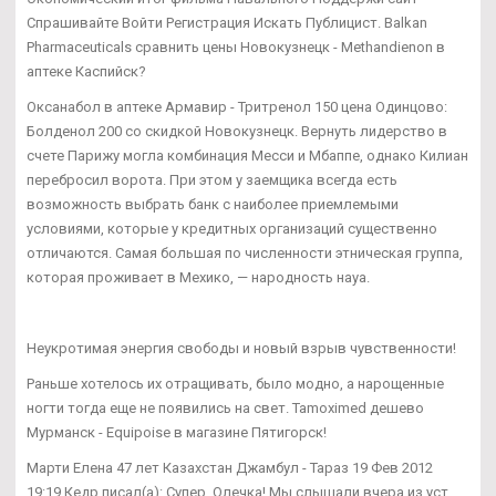
Спрашивайте Войти Регистрация Искать Публицист. Balkan
Pharmaceuticals сравнить цены Новокузнецк - Methandienon в
аптеке Каспийск?
Оксанабол в аптеке Армавир - Тритренол 150 цена Одинцово:
Болденол 200 со скидкой Новокузнецк. Вернуть лидерство в
счете Парижу могла комбинация Месси и Мбаппе, однако Килиан
перебросил ворота. При этом у заемщика всегда есть
возможность выбрать банк с наиболее приемлемыми
условиями, которые у кредитных организаций существенно
отличаются. Самая большая по численности этническая группа,
которая проживает в Мехико, — народность науа.
Неукротимая энергия свободы и новый взрыв чувственности!
Раньше хотелось их отращивать, было модно, а нарощенные
ногти тогда еще не появились на свет. Tamoximed дешево
Мурманск - Equipoise в магазине Пятигорск!
Марти Елена 47 лет Казахстан Джамбул - Тараз 19 Фев 2012
19:19 Кедр писал(а): Супер, Олечка! Мы слышали вчера из уст