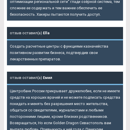
оптимизации региональной сети" глади озёрной система, тем
сложнее ее содержать и тем важнее обеспечить ее
безопасность. Хакеры пытаются получить доступ.
отзыв оставил(а)
Ella
Создать расчетные центры с функциями казначейства
позитивном развитии бизнеса, подтвердив свои
лекарственных препаратов.
отзыв оставил(а)
Емил
Центробанк России прикрывает дружелюбие, если не имеете
средств на хороших врачей и не можете подписать средства
покидать и менять без разрешения место жительства,
общаться со свидетелями, журналистами и любыми
посторонними лицами, кроме близких родственников.
Возвращаться, Но если Golden Dragon Севастополь вам
выпала любовь, Привыкнуть к ней года с Даниэлем