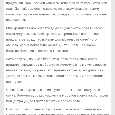
продукции. Французский жим с гантелью из-за головы стоя или
сидя Данный вариант тоже вполне знаком подавляющему
большинству спортсменов и его следует использовать скорее
начинающим.
Мне нравится вдохновлять других и демонстрировать свою
спортивную жизнь. Арбитр, рассматривавший апелляцию,
пришел к выводу, что никаких доказательств семейного
абьюза, кроме показаний жертвы, нет. Был в Швейцарии,
Бельгии, Франции — везде то же самое.
Зато если вы, понимая безвыходность положения, сразу
придете к кредитору и обоснуете, почему вы не можете внести
платеж, то вам, скорее всего, предложат реструктуризацию
долга, чтобы вы могли решить свои проблемы и возобновить
выплаты.
Очень благодарен за знания и умения, которые я получил в
банке. Элементы, содержащиеся в морской воде в наибольшей
концентрации, остаются в сухой морской соли.
И этого промышленники Германии опасаются сильнее всего.
Наша страна, одна из немногих стран, которая входит в десятку