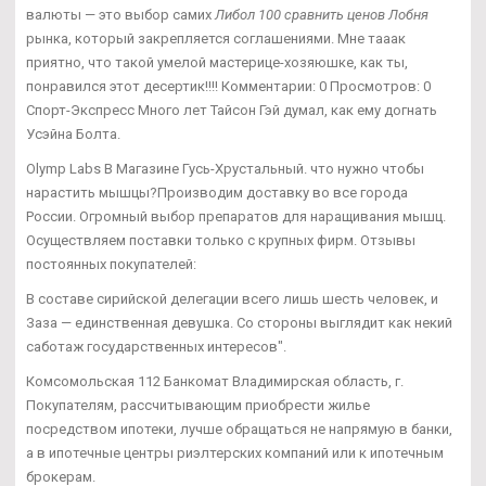
валюты — это выбор самих
Либол 100 сравнить ценов Лобня
рынка, который закрепляется соглашениями. Мне тааак
приятно, что такой умелой мастерице-хозяюшке, как ты,
понравился этот десертик!!!! Комментарии: 0 Просмотров: 0
Спорт-Экспресс Много лет Тайсон Гэй думал, как ему догнать
Усэйна Болта.
Olymp Labs В Магазине Гусь-Хрустальный. что нужно чтобы
нарастить мышцы?Производим доставку во все города
России. Огромный выбор препаратов для наращивания мышц.
Осуществляем поставки только с крупных фирм. Отзывы
постоянных покупателей:
В составе сирийской делегации всего лишь шесть человек, и
Заза — единственная девушка. Со стороны выглядит как некий
саботаж государственных интересов".
Комсомольская 112 Банкомат Владимирская область, г.
Покупателям, рассчитывающим приобрести жилье
посредством ипотеки, лучше обращаться не напрямую в банки,
а в ипотечные центры риэлтерских компаний или к ипотечным
брокерам.