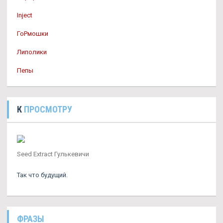
Inject
ГоРмошки
Липолики
Пепы
К
ПРОСМОТРУ
Seed Extract Гулькевичи
Так что будущий.
ФРАЗЫ