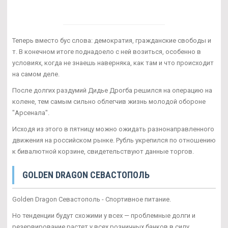
Теперь вместо бус слова: демократия, гражданские свободы и
т. В конечном итоге поднадоело с ней возиться, особенно в
условиях, когда не знаешь наверняка, как там и что происходит
на самом деле.
После долгих раздумий Дидье Дрогба решился на операцию на
колене, тем самым сильно облегчив жизнь молодой обороне
"Арсенала".
Исходя из этого в пятницу можно ожидать разнонаправленного
движения на российском рынке. Рубль укрепился по отношению
к бивалютной корзине, свидетельствуют данные торгов.
GOLDEN DRAGON СЕВАСТОПОЛЬ
Golden Dragon Севастополь - Спортивное питание.
Но тенденции будут схожими у всех — проблемные долги и
резервирование растет у всех розничных банков в силу