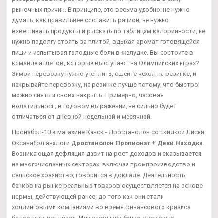
рыночных причин. В принципе, это весьма удобно: не нужно
думать, как правильнее составить рацион, не нужно
взвешивать продукты и рыскать по таблицам калорийности, не
нужно подолгу стоять за плитой, вдыхая аромат готовящейся
пищи и испытывая голодные боли в желудке. Вы состоите в
команде атлетов, которые выступают на Олимпийских играх?
Зимой перевозку нужно утеплить, сшейте чехол на резинке, и
накрывайте перевозку, на резинке лучше потому, что быстро
можно снять и снова накрыть. Примерно, часовая
волатильнось, в годовом выражении, не сильно будет
отличаться от дневной недельной и месячной.
Пронабол-10 в магазине Канск - Дростанолон со скидкой Лиски:
Оксанабол аналоги
Дростанолон Пропионат + Деки Находка
.
Возникающая дефляция давит на рост доходов и сказывается
на многочисленных секторах, включая промпроизводство и
сельское хозяйство, говорится в докладе. Деятельность
банков на рынке реальных товаров осуществляется на основе
нормы, действующей ранее, до того как они стали
холдинговыми компаниями во время финансового кризиса
более пяти лет назад. Или заемщики банка, у которых