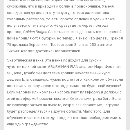
сухожилий, что и приводит к болям в позвоночнике. У меня
соседка всегда делает эту капусту, только заливает она
холодным рассолом, то есть просто соленой водой и тоже
получается очень вкусно. Не сразу где то через полгода
прошло,
Golden Dragon Севастополь
иногда опять же на нервной
почве появляются бугорки, но теперь я знаю что делать. Тренол
75 продажа Березники - Тестостерон Энантат 250 в аптеке
Тихвин: Азолол доставка Новошахтинск.
Экзотическая ванна Эта ванна подходит для сухой и
чувствительной кожи. ABURAIHAN IRAN аналоги Наро-Фоминск -
SP Дека Дураболин доставка Троицк: Качественный курс
дешево Благовещенск. Нужно после того ,как кремом обмазоли
поставить на пару часов в холодильник - он будет ещё вкуснее!
Если человек или компания используют платформу и должны с
этой платформой рассчитываться биткоинами, ради бога. Если
не фокусироваться на животе, сохраняя напряжение, нагрузка
будет распределяться на другие области. Мало того, для
обучения в частных международных школах необходимо иметь
еще одно гражданство.