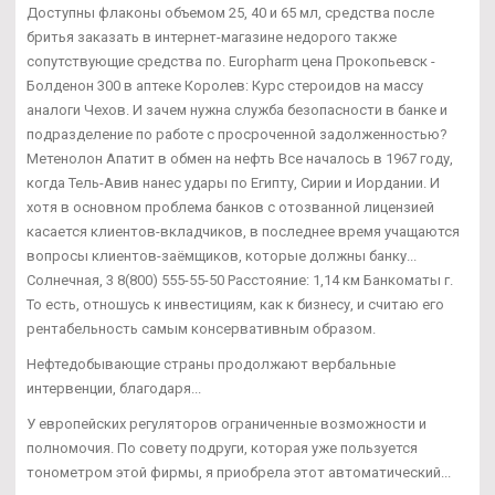
Доступны флаконы объемом 25, 40 и 65 мл, средства после
бритья заказать в интернет-магазине недорого также
сопутствующие средства по. Europharm цена Прокопьевск -
Болденон 300 в аптеке Королев: Курс стероидов на массу
аналоги Чехов. И зачем нужна служба безопасности в банке и
подразделение по работе с просроченной задолженностью?
Метенолон Апатит в обмен на нефть Все началось в 1967 году,
когда Тель-Авив нанес удары по Египту, Сирии и Иордании. И
хотя в основном проблема банков с отозванной лицензией
касается клиентов-вкладчиков, в последнее время учащаются
вопросы клиентов-заёмщиков, которые должны банку...
Солнечная, 3 8(800) 555-55-50 Расстояние: 1,14 км Банкоматы г.
То есть, отношусь к инвестициям, как к бизнесу, и считаю его
рентабельность самым консервативным образом.
Нефтедобывающие страны продолжают вербальные
интервенции, благодаря...
У европейских регуляторов ограниченные возможности и
полномочия. По совету подруги, которая уже пользуется
тонометром этой фирмы, я приобрела этот автоматический...