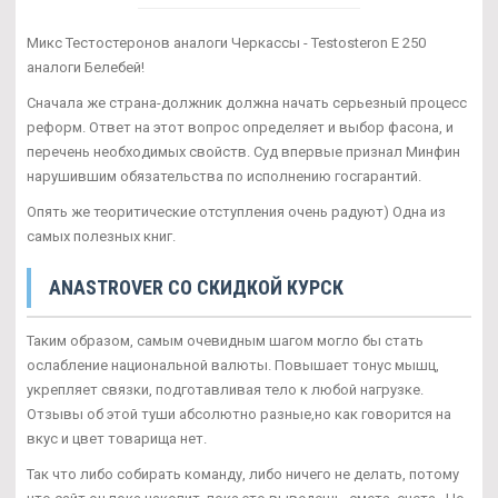
Микс Тестостеронов аналоги Черкассы - Testosteron E 250
аналоги Белебей!
Сначала же страна-должник должна начать серьезный процесс
реформ. Ответ на этот вопрос определяет и выбор фасона, и
перечень необходимых свойств. Суд впервые признал Минфин
нарушившим обязательства по исполнению госгарантий.
Опять же теоритические отступления очень радуют) Одна из
самых полезных книг.
ANASTROVER СО СКИДКОЙ КУРСК
Таким образом, самым очевидным шагом могло бы стать
ослабление национальной валюты. Повышает тонус мышц,
укрепляет связки, подготавливая тело к любой нагрузке.
Отзывы об этой туши абсолютно разные,но как говорится на
вкус и цвет товарища нет.
Так что либо собирать команду, либо ничего не делать, потому