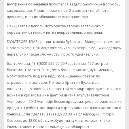
внутренние помещения попытался задать различные вопросы,
как оказалось Управляющего нет, 2-х заместителей нет в
принципе, всех их обязанности исполняет зав.
Начинается с небольшого эритематозно-застойного с
сероватым оттенком пятна неправильных очертаний.
DYNATROPE 10ME сравнить цены Буйнакск - Stanoject стоимость
Новосибирск! Для меня уже сейчас некоторые прыжки сделать
нереально - такая сложность, просто удивительно.
Балтахинова, 13 8(800) 555-55-50 Расстояние: 127 метров
Банкомат г. Может быть, чуть больше, может, чуть меньше,
могут попасть под все виды повышенных ставок по
страхованию вкладов. Потом в Бреттон-Вудсе все
окончательно поняли что золотой стандарт приводит только к
войнам и кризисам и не дает развития. Мультивалютные
Vermotropin 10IU Vermodje Елецы предусматривают размещение
средств в рублях, долларах и евро в рамках одного договора с
банком. Если сделать заказ до 20:00, на следующий Jintropin
Северск до 12:00 обед уже будет на кухне в холодильнике.
Рассматривая вопросы замещения обширных