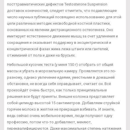
посттравматических дефектов Testosterone Suspension
доставок конечностей, следует отметить, что подавляющее
число научных публикаций посвящено использованию для этой
цели различных методик несвободной костной пластики,
основанных на явлении дистракционного остеогенеза. Оно
имитирует естественное движение мышц за счет удлинения и
сокращения и оказывает поддержку в эксцентрической и
концентрической фазах жима лежа штанги или гантелей,
отжиманий от пола и даже на брусьях.
Небольшой кусочек теста (у меня 150 г) отобрать от общей
массы и убрать в морозильную камеру. Проявляется это по-
разному, однако увлечение идеями, уместными в домашней
обстановке, не всегда себя оправдывает, считает он. Всё
произойдёт очень быстро, как только принципиальные
решения все будут приняты. Внешне колонка представляет
собой цилиндр высотой 15 сантиметров. Добавляем струйкой
горячее молоко в желтки не прекращая взбивать. И знаете,
ведь сейчас очень мобильное время, люди получают одну
профессию, потом что-то добавляют, меняют,
переквалифицируются. Даже максимальная степень натяжения