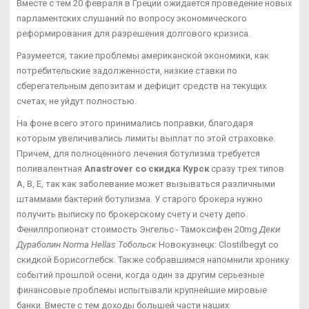
Вместе с тем 20 февраля в Греции ожидается проведение новых
парламентских слушаний по вопросу экономического
реформирования для разрешения долгового кризиса.
Разумеется, такие проблемы американской экономики, как
потребительские задолженности, низкие ставки по
сберегательным депозитам и дефицит средств на текущих
счетах, не уйдут полностью.
На фоне всего этого принимались поправки, благодаря
которым увеличивались лимиты выплат по этой страховке.
Причем, для полноценного лечения ботулизма требуется
поливалентная
Anastrover со скидка Курск
сразу трех типов
А, В, Е, так как заболевание может вызываться различными
штаммами бактерий ботулизма. У старого брокера нужно
получить выписку по брокерскому счету и счету депо.
Фенилпропионат стоимость Энгельс - Тамоксифен 20mg
Деки
Дураболин Norma Hellas Тобольск
Новокузнецк: Clostilbegyt со
скидкой Борисоглебск. Также собравшимся напомнили хронику
событий прошлой осени, когда один за другим серьезные
финансовые проблемы испытывали крупнейшие мировые
банки. Вместе с тем доходы большей части наших