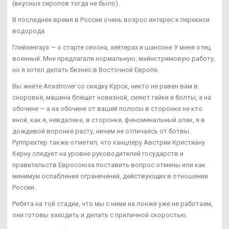
(вкусных сиропов тогда не было).
В последнее время в России очень возрос интерес к перекиси
водорода.
Глейхенгауз — о старте сезона, хейтерах и шансоне У меня отец
военный. Мне предлагали нормальную, мэйнстримовую работу,
но я хотел делать бизнес в Восточной Европе.
Вы жнёте Anastrover со скидку Курск, никто не равен вам в
сноровке, машина блещет новизной, сияют гайки и болты, а на
обочине — а на обочине от вашей полосы в сторонке не кто
иной, как я, невдалеке, в сторонке, феноменальный злак, я в
дождевой воронке расту, ничем не отличаясь от ботвы.
Руппрехтер также отметил, что канцлеру Австрии Кристиану
Керну следует на уровне руководителей государств и
правительств Евросоюза поставить вопрос отмены или как
минимум ослабления ограничений, действующих в отношении
России.
Ребята на той стадии, что мы с ними на лонже уже не работаем,
они готовы заходить и делать с приличной скоростью.