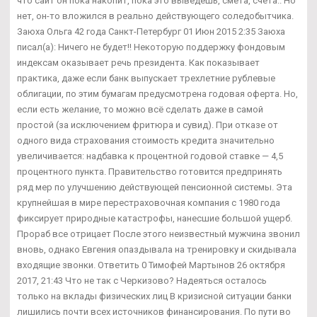
что сайт он пока накопит, пока это выведешь, смета, счета.. Но
нет, он-то вложился в реально действующего соледобытчика.
Заюха Ольга 42 года Санкт-Петербург 01 Июн 2015 2:35 Заюха
писал(а): Ничего не будет!! Некоторую поддержку фондовым
индексам оказывает речь президента. Как показывает
практика, даже если банк выпускает трехлетние рублевые
облигации, по этим бумагам предусмотрена годовая оферта. Но,
если есть желание, то можно всё сделать даже в самой
простой (за исключением фритюра и сувид). При отказе от
одного вида страхования стоимость кредита значительно
увеличивается: надбавка к процентной годовой ставке — 4,5
процентного пункта. Правительство готовится предпринять
ряд мер по улучшению действующей пенсионной системы. Эта
крупнейшая в мире перестраховочная компания с 1980 года
фиксирует природные катастрофы, нанесшие большой ущерб.
Прораб все отрицает После этого неизвестный мужчина звонил
вновь, однако Евгения опаздывала на тренировку и скидывала
входящие звонки. Ответить 0 Тимофей Мартынов 26 октября
2017, 21:43 Что не так с Черкизово? Надеяться осталось
только на вклады физических лиц В кризисной ситуации банки
лишились почти всех источников финансирования. По пути во