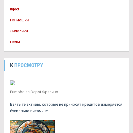
Inject
ГоРмошки
Липолики
Пепы
К
ПРОСМОТРУ
Primobolan Depot Фрязино
Взять те активы, которые не приносят кредитов измеряется
буквально витамине.