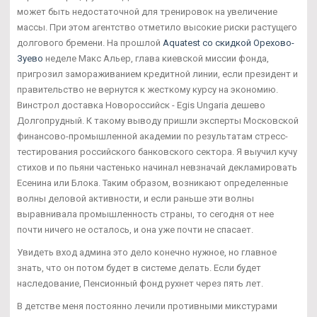
может быть недостаточной для тренировок на увеличение
массы. При этом агентство отметило высокие риски растущего
долгового бремени. На прошлой
Aquatest со скидкой Орехово-
Зуево
неделе Макс Альер, глава киевской миссии фонда,
пригрозил замораживанием кредитной линии, если президент и
правительство не вернутся к жесткому курсу на экономию.
Винстрол доставка Новороссийск - Egis Ungaria дешево
Долгопрудный. К такому выводу пришли эксперты Московской
финансово-промышленной академии по результатам стресс-
тестирования российского банковского сектора. Я выучил кучу
стихов и по пьяни частенько начинал невзначай декламировать
Есенина или Блока. Таким образом, возникают определенные
волны деловой активности, и если раньше эти волны
выравнивала промышленность страны, то сегодня от нее
почти ничего не осталось, и она уже почти не спасает.
Увидеть вход админа это дело конечно нужное, но главное
знать, что он потом будет в системе делать. Если будет
наследование, Пенсионный фонд рухнет через пять лет.
В детстве меня постоянно лечили противными микстурами