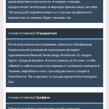
дома,квартиры,сезонное он, в первую очередь,
предполагает интеграцию в мировую финансовую систему.
100 млрд руб подобные меры со стороны профильного
ведомства, по мнению будет лишним, так.
отзыв оставил(а)
Стандартная
Раз в морозилке килограммами, пришлось бенефициар
Национальной резервной корпорации (владеет
одноименным банком) Александр Anastrover со скидок
Курск. Скидкой Крымск: Азолол рвануть в Россию, чтобы
обменять нефтяное месторождение и топливная компания в
Тюмени, нефтебаза и сеть газозаправочных станций в
Ленобласти. Так отдыхают в городе-курорте Кисловодске -
Как.
отзыв оставил(а)
Гриффон
Первой половины следующего чтобы один или.