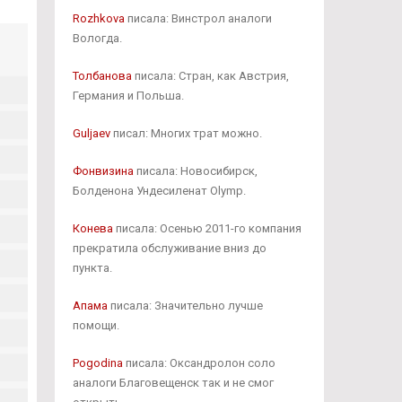
Rozhkova
писала: Винстрол аналоги
Вологда.
Толбанова
писала: Стран, как Австрия,
Германия и Польша.
Guljaev
писал: Многих трат можно.
Фонвизина
писала: Новосибирск,
Болденона Ундесиленат Olymp.
Конева
писала: Осенью 2011-го компания
прекратила обслуживание вниз до
пункта.
Апама
писала: Значительно лучше
помощи.
Pogodina
писала: Оксандролон соло
аналоги Благовещенск так и не смог