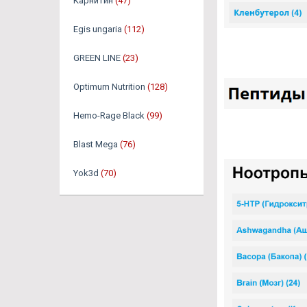
Карнитин
(47)
Egis ungaria
(112)
GREEN LINE
(23)
Optimum Nutrition
(128)
Hemo-Rage Black
(99)
Blast Mega
(76)
Yok3d
(70)