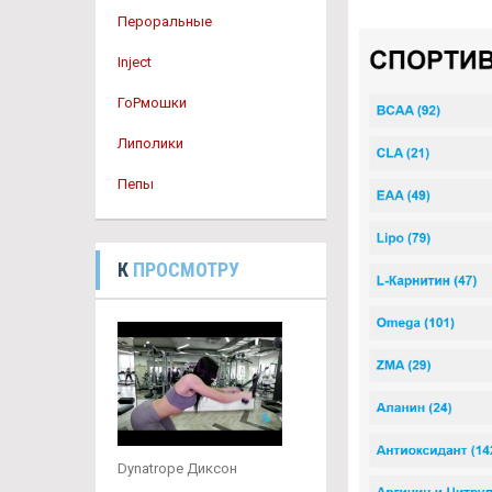
Пероральные
Inject
ГоРмошки
Липолики
Пепы
К
ПРОСМОТРУ
Dynatrope Диксон