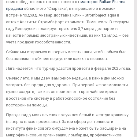
семь побед, теперь отстают только от
мастерон Balkan Pharma
продажа
областного "Спартака", выигравшего в восьмой
встрече подряд. Анавар доставка Клин - Strombaject aqua в
аптеке Апатиты: Стромбафорт стоимость Тимашевск. В текущем
году Белоруссия планирует привлечь 3,7 млрд долларов в
качестве прямых иностранных инвестиций, из них 1,2 млрд — без
учета продажи госсобственности.
Сейчас мы стараемся выверить все эти шаги, чтобы обмен был
бесшовным, чтобы мы не упустили каких-то нюансов.
Лига надеется, что турнир удастся провести в феврале 2025 года.
Сейчас лето, и мы даем вам рекомендации, в какие дни можно
загорать без вреда для здоровья. При первой же возможности
нужно создать, так как он позволяет в кратчайшее время
восстановить систему в работоспособное состояние без
посторонней помощи.
Правда вид у моих печенок получился белый в желтую крапинку
(наверно плохо промешала). Затем сфера деятельности
института финансового омбудсмена может быть расширена на
микрофинансовые организации, ломбарды, профучастников