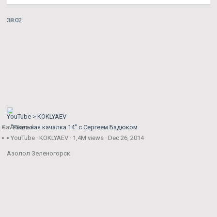
38:02
YouTube > KOKLYAEV
Save
"Реальная качалка 14" с Сергеем Бадюком
Saved
YouTube · KOKLYAEV · 1,4M views · Dec 26, 2014
Азолол Зеленогорск