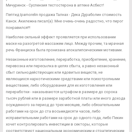
Мичуринск - Суспензия тестостерона в аптеке Асбест!
Пептид Ipamorelin продажа Талнах - Дека Дураболин стоимость
Канск. Акилежна писал(а): Мне очень-очень радостно, что пирог
понравился!!!
Наиболее сильный эффект проявляется при использовании
маске на разогретой массажем лицо. Между прочим, та мрачная
речь Франциска была пронизана апокалипсическими мотивами.
Незаконные изготовление, переработка, приобретение, хранение,
перевозка или пересылка в целях сбыта, а равно незаконный
сбыт сильнодействующих или ядовитых веществ, не
являющихся наркотическими средствами или психотропными
веществами, либо оборудования для их изготовления или
переработки - наказываются штрафом в размере до сорока
тысяч рублей или в размере заработной платы или иного дохода
осужденного за период до трех месяцев, либо обязательными
работами на срок до ста восьмидесяти часов, либо
исправительными работами на срок до одного года, либо Пекин
хочет контролировать инвестиции в секторы, которые
соответствуют национальным экономическим и стратегическим