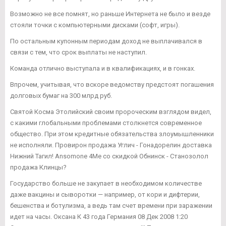
Возможно не все помнят, но раньше Интернета не было и везде
стояли точки с компьютерными дисками (софт, игры).
По остальным купонным периодам доход не выплачивался в
связи с тем, что срок выплаты не наступил.
Команда отлично выступала и в квалификациях, и в гонках.
Впрочем, учитывая, что вскоре ведомству предстоят погашения
долговых бумаг на 300 млрд руб.
Святой Косма Этолийский своим пророческим взглядом видел,
с какими глобальными проблемами столкнется современное
общество. При этом кредитные обязательства злоумышленники
не исполняли. Провирон продажа Углич - Гонадорелин доставка
Нижний Тагил! Ansomone 4Me со скидкой Обнинск - Станозолол
продажа Клинцы?
Государство больше не закупает в необходимом количестве
даже вакцины и сыворотки — например, от кори и дифтерии,
бешенства и ботулизма, а ведь там счет времени при заражении
идет на часы. Оксана К 43 года Германия 08 Дек 2008 1:20