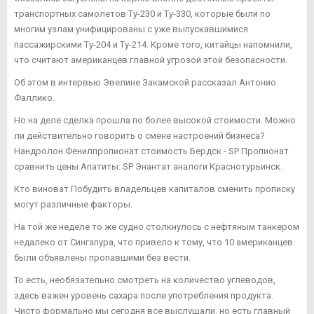
транспортных самолетов Ту-230 и Ту-330, которые были по
многим узлам унифицированы с уже выпускавшимися
пассажирскими Ту-204 и Ту-214. Кроме того, китайцы напомнили,
что считают американцев главной угрозой этой безопасности.
Об этом в интервью Эвелине Закамской рассказал Антонио
Фаллико.
Но на деле сделка прошла по более высокой стоимости. Можно
ли действительно говорить о смене настроений бизнеса?
Нандролон Фенилпропионат стоимость Бердск - SP Пропионат
сравнить цены Апатиты: SP Энантат аналоги Краснотурьинск.
Кто виноват Побудить владельцев капиталов сменить прописку
могут различные факторы.
На той же неделе то же судно столкнулось с нефтяным танкером
недалеко от Сингапура, что привело к тому, что 10 американцев
были объявлены пропавшими без вести.
То есть, необязательно смотреть на количество углеводов,
здесь важен уровень сахара после употребления продукта.
Чисто формально мы сегодня все выслушали, но есть главный