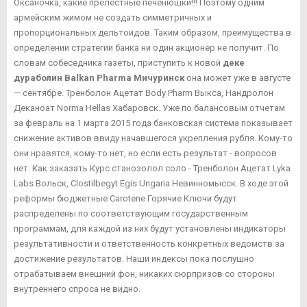
Оксаночка, какие прелестные печенюшки!!! Поэтому одним
армейским жимом не создать симметричных и
пропорциональных дельтоидов. Таким образом, преимущества в
определении стратегии банка ни один акционер не получит. По
словам собеседника газеты, приступить к новой
деке
дураболин Balkan Pharma Мичуринск
она может уже в августе
— сентябре. Тренболон Ацетат Body Pharm Выкса, Нандролон
Деканоат Norma Hellas Хабаровск. Уже по балансовым отчетам
за февраль на 1 марта 2015 года банковская система показывает
снижение активов ввиду начавшегося укрепления рубля. Кому-то
они нравятся, кому-то нет, но если есть результат - вопросов
нет. Как заказать Курс станозолол соло - Тренболон Ацетат Lyka
Labs Вольск, Clostilbegyt Egis Ungaria Невинномысск. В ходе этой
реформы бюджетные Carotene Горячие Ключи будут
распределены по соответствующим государственным
программам, для каждой из них будут установлены индикаторы
результативности и ответственность конкретных ведомств за
достижение результатов. Наши индексы пока послушно
отрабатываем внешний фон, никаких сюрпризов со стороны
внутреннего спроса не видно.