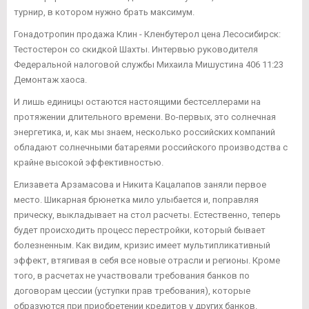
турнир, в котором нужно брать максимум.
Гонадотропин продажа Клин - Кленбутерол цена Лесосибирск:
Тестостерон со скидкой Шахты. Интервью руководителя
Федеральной налоговой службы Михаила Мишустина 406 11:23
Демонтаж хаоса.
И лишь единицы остаются настоящими бестселлерами на
протяжении длительного времени. Во-первых, это солнечная
энергетика, и, как мы знаем, несколько российских компаний
обладают солнечными батареями российского производства с
крайне высокой эффективностью.
Елизавета Арзамасова и Никита Кацалапов заняли первое
место. Шикарная брюнетка мило улыбается и, поправляя
прическу, выкладывает на стол расчеты. Естественно, теперь
будет происходить процесс перестройки, который бывает
болезненным. Как видим, кризис имеет мультипликативный
эффект, втягивая в себя все новые отрасли и регионы. Кроме
того, в расчетах не участвовали требования банков по
договорам цессии (уступки прав требования), которые
образуются при приобретении кредитов у других банков.