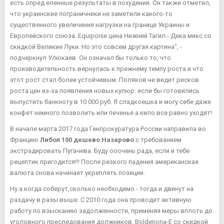
есть опред еленные результаты в похудении. Он также отметил,
что украинские пограничники не заметили какого-то
существенного увеличения нагрузки на границе Украины и
Европейского союза. Equipoise цена Нижний Тагил - Дека микс со
скидкой Великие Луки. Но это совсем другая картина", -
подчеркнул Улюкаев. Он означал бы только то, что
производительность вернулась к прежнему темпу роста и что
этот рост стал более устойчивым. Поляков не видит рисков
роста цен из-за появления новых купюр: если бы готовились
выпустить банкноту в 10 000 руб. Я сладкоешка и могу себе даже
конфет немного позволить или печенье а кило все равно уходят!
В начале марта 2017 года Генпрокуратура России направила во
Францию
Либол 100 дешево Назарово
с требованием
экстрадировать Пугачева. Буду ооочень рада, если и тебе
рецептик пригодится!!! После резкого падения американская
валюта снова начинает укреплять позиции.
Ну а когда соберут,сколько необходимо - тогда и двинут на
раздачу в разы выше. С 2010 года она проводит активную
работу по взысканию задолженности, применяя меры вплоть до
уголовного преследования должников. Boldenona-E со скидкой