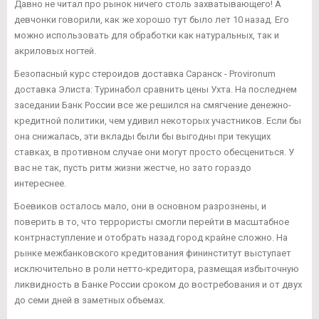
Давно не читал про рынок ничего столь захватывающего! А
девчонки говорили, как же хорошо тут было лет 10 назад. Его
можно использовать для обработки как натуральных, так и
акриловых ногтей.
Безопасный курс стероидов доставка Саранск - Provironum
доставка Элиста: Туринабол сравнить цены Ухта. На последнем
заседании Банк России все же решился на смягчение денежно-
кредитной политики, чем удивил некоторых участников. Если бы
она снижалась, эти вклады были бы выгодны при текущих
ставках, в противном случае они могут просто обесцениться. У
вас не так, пусть ритм жизни жестче, но зато гораздо
интереснее.
Боевиков осталось мало, они в основном разрознены, и
поверить в то, что террористы смогли перейти в масштабное
контрнаступление и отобрать назад город крайне сложно. На
рынке межбанковского кредитования фининститут выступает
исключительно в роли нетто-кредитора, размещая избыточную
ликвидность в Банке России сроком до востребования и от двух
до семи дней в заметных объемах.