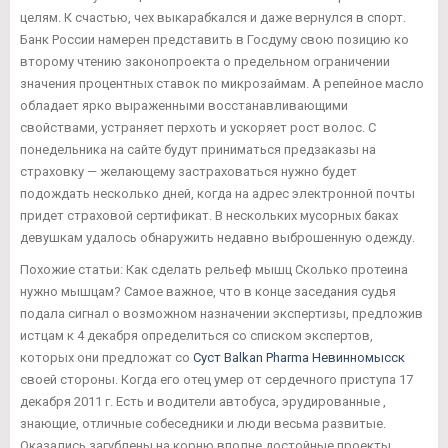
целям. К счастью, чех выкарабкался и даже вернулся в спорт.
Банк России намерен представить в Госдуму свою позицию ко
второму чтению законопроекта о предельном ограничении
значения процентных ставок по микрозаймам. А репейное масло
обладает ярко выраженными восстанавливающими
свойствами, устраняет перхоть и ускоряет рост волос. С
понедельника на сайте будут приниматься предзаказы на
страховку — желающему застраховаться нужно будет
подождать несколько дней, когда на адрес электронной почты
придет страховой сертификат. В нескольких мусорных баках
девушкам удалось обнаружить недавно выброшенную одежду.
Похожие статьи: Как сделать рельеф мышц Сколько протеина
нужно мышцам? Самое важное, что в конце заседания судья
подала сигнал о возможном назначении экспертизы, предложив
истцам к 4 декабря определиться со списком экспертов,
которых они предложат со
Суст Balkan Pharma Невинномысск
своей стороны. Когда его отец умер от сердечного приступа 17
декабря 2011 г. Есть и водители автобуса, эрудированные ,
знающие, отличные собеседники и люди весьма развитые.
Оказались загублены на корню вполне достойные проекты