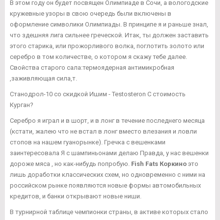
В этом году он будет посвящен Олимпиаде в Сочи, а вологодские
кружевные узоры в свою очередь были включены в
оформление символики Олимпиады. В принципе я и раньше знал,
что здешняя лига сильнее греческой. Итак, ты должен заставить
этого старика, или прожорливого волка, поглотить золото или
серебро в том количестве, о котором я скажу тебе далее.
Свойства старого сала:термоядерная антимикробная
,заживляющая сила,т.
Станодрол-10 со скидкой Ишим - Testosteron C стоимость
Курган?
Серебро я играл и в шорт, и в лонг в течение последнего месяца
(кстати, жалею что не встал в лонг вместо влезания и ловли
стопов на нашем гуанорынке). Гречка с вешенками
заинтересовала Я с шампиньонами делаю Правда, у нас вешенки
дороже мяса , но как-нибудь попробую.
Fish Fats Коркино
это
лишь доработки классических схем, но одновременно с ними на
российском рынке появляются новые формы автомобильных
кредитов, и банки открывают новые ниши.
В турнирной таблице чемпионки страны, в активе которых стало