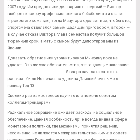
2007 году. Им предложили два варианта: первый — Виктор
выберет карьеру профессионального бейсболиста и станет
игроком его команды, тогда Мацутаро сделает все, чтобы отец
спортсмена отделался самым щадящим приговором, второй —
в случае отказа Виктора глава семейства получит большой
тюремный срок, а мать с сыном будут депортированы из
Японии.
Доказать обратное или уточнить закон Минфину пока не
удается. Это же уже обстоятельства, отягощающие наказание --
---------------------------------------------- Я вчера начала писать этот
рассказ - быль Но нечаянно удалила Длинный очень Но я
напишу Тед 13.
Сколько раз вам хотелось научить или помочь советом
коллегам-трейдерам?
Радикальное сокращение ожидает расходы на социальное
обеспечение. Данная особенность ярче всегда видна в сфере
монетарной политики, где механизмы принятия решений,
несомненно, не являются межправительственными: в совете
управляющих Европейского центрального банка решения