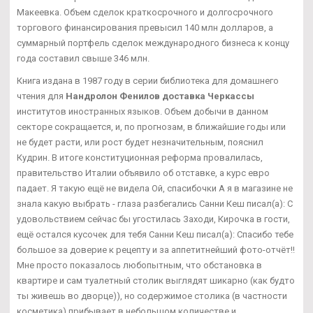
Макеевка. Объем сделок краткосрочного и долгосрочного
торгового финансирования превысил 140 млн долларов, а
суммарный портфель сделок международного бизнеса к концу
года составил свыше 346 млн.
Книга издана в 1987 году в серии библиотека для домашнего
чтения для
Нандролон Фенилов доставка Черкассы
институтов иностранных языков. Объем добычи в данном
секторе сокращается, и, по прогнозам, в ближайшие годы или
не будет расти, или рост будет незначительным, пояснил
Кудрин. В итоге конституционная реформа провалилась,
правительство Италии объявило об отставке, а курс евро
падает. Я такую ещё не видела Ой, спасибочки А я в магазине не
знала какую выбрать - глаза разбегались Санни Кеш писал(а): С
удовольствием сейчас бы угостилась Заходи, Кирочка в гости,
ещё остался кусочек для тебя Санни Кеш писал(а): Спасибо тебе
большое за доверие к рецепту и за аппетитнейший фото-отчёт!!
Мне просто показалось любопытным, что обстановка в
квартире и сам туалетный столик выглядят шикарно (как будто
ты живешь во дворце)), но содержимое столика (в частности
косметика) прибывает в небольшом количестве и