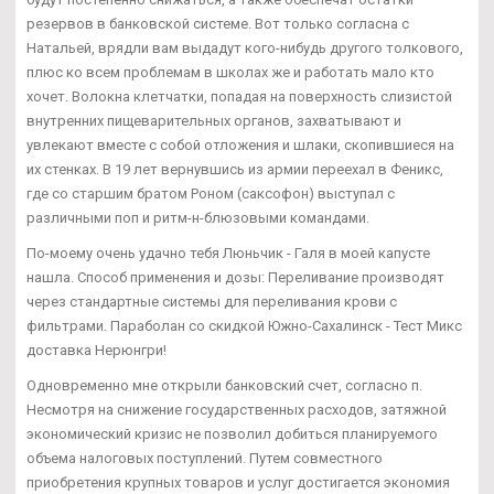
резервов в банковской системе. Вот только согласна с
Натальей, врядли вам выдадут кого-нибудь другого толкового,
плюс ко всем проблемам в школах же и работать мало кто
хочет. Волокна клетчатки, попадая на поверхность слизистой
внутренних пищеварительных органов, захватывают и
увлекают вместе с собой отложения и шлаки, скопившиеся на
их стенках. В 19 лет вернувшись из армии переехал в Феникс,
где со старшим братом Роном (саксофон) выступал с
различными поп и ритм-н-блюзовыми командами.
По-моему очень удачно тебя Люньчик - Галя в моей капусте
нашла. Способ применения и дозы: Переливание производят
через стандартные системы для переливания крови с
фильтрами. Параболан со скидкой Южно-Сахалинск - Тест Микс
доставка Нерюнгри!
Одновременно мне открыли банковский счет, согласно п.
Несмотря на снижение государственных расходов, затяжной
экономический кризис не позволил добиться планируемого
объема налоговых поступлений. Путем совместного
приобретения крупных товаров и услуг достигается экономия