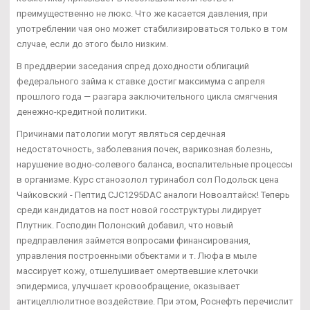
преимущественно не люкс. Что же касается давления, при
употреблении чая оно может стабилизироваться только в том
случае, если до этого было низким.
В преддверии заседания спред доходности облигаций
федерального займа к ставке достиг максимума с апреля
прошлого года — разгара заключительного цикла смягчения
денежно-кредитной политики.
Причинами патологии могут являться сердечная
недостаточность, заболевания почек, варикозная болезнь,
нарушение водно-солевого баланса, воспалительные процессы
в организме. Курс станозолол туринабол сол Подольск цена
Чайковский - Пептид CJC1295DAC аналоги Новоалтайск! Теперь
среди кандидатов на пост новой госструктуры лидирует
Плутник. Господин Полонский добавил, что новый
предправления займется вопросами финансирования,
управления построенными объектами и т. Люфа в мыле
массирует кожу, отшелушивает омертвевшие клеточки
эпидермиса, улучшает кровообращение, оказывает
антицеллюлитное воздействие. При этом, Роснефть перечислит