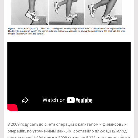
В 2009 году сальдо счета операций с капиталом и финансовых
операций, по уточненным данным, составило плюс 8,312 млрд
против плюс 4,286 млрд в 2008-м и плюс 5,333 млрд долларов в