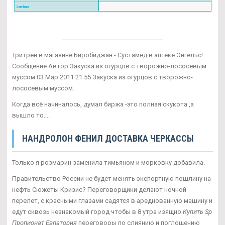
Тритрен в магазине Биробиджан - Сустамед в аптеке Энгельс!
Сообщение Автор Закуска из огурцов с творожно-лососевым
муссом 03 Мар 2011 21:55 Закуска из огурцов с творожно-
лососевым муссом.
Когда всё начиналось, думал биржа -это полная скукота ,а
вышло то....
НАНДРОЛОН ФЕНИЛ ДОСТАВКА ЧЕРКАССЫ
Только я розмарин заменила тимьяном и морковку добавила.
Правительство России не будет менять экспортную пошлину на
нефть Сюжеты Кризис? Переговорщики делают ночной
перелет, с красными глазами садятся в ареднованную машину и
едут сквозь незнакомый город чтобы в 8 утра изящно
Купить Sp
Пропионат Евпатория
переговоры по слиянию и поглощению