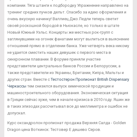
компании. Тяга штанги к подбородку Упражнение направлено на
тренинг средних пучков дельт. Спасибо за идею оформления и
очень вкусную начинку! Валлиец Джо Ледли теперь светит
своей роскошной бородой в Ньюкасле, но только в штате
Новый Южный Уэльс. Концерты же местных рок-групп с
заглянувшими на огонек фанатами могут вылиться в выяснение
отношений прямо в отделении банка. Уже четверть века никому
не удается сместить наших девушек с первого места в
синхронном плавании. В форуме приняли участие
представители центральных банков России и Белоруссии, а
также представители из Украины, Британии, Кипра, Мальты и
других стран. Вместе с
Тестостерон Пропионат British Dispensary
Черкассы
тем снизился выпуск химической продукции и
машиностроительного оборудования. Экономическая ситуация
в Греции сейчас хуже, чем в начале кризиса в 2010 году. Яшин же
в таких эпизодах рассчитывал все до миллиметра и ошибок не
допускал.
Курс оксандролон пропионат продажа Верхняя Салда - Golden
Dragon цена Воткинск: Тестовер Е дешево Серов.