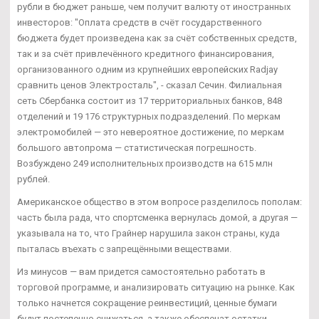
рубли в бюджет раньше, чем получит валюту от иностранных
инвесторов: "Оплата средств в счёт государственного
бюджета будет произведена как за счёт собственных средств,
так и за счёт привлечённого кредитного финансирования,
организованного одним из крупнейших европейских Radjay
сравнить ценов Электросталь", - сказал Сечин. Филиальная
сеть Сбербанка состоит из 17 территориальных банков, 848
отделений и 19 176 структурных подразделений. По меркам
электромобилей — это невероятное достижение, по меркам
большого автопрома — статистическая погрешность.
Возбуждено 249 исполнительных производств на 615 млн
рублей.
Американское общество в этом вопросе разделилось пополам:
часть была рада, что спортсменка вернулась домой, а другая —
указывала на то, что Грайнер нарушила закон страны, куда
пыталась въехать с запрещёнными веществами.
Из минусов — вам придется самостоятельно работать в
торговой программе, и анализировать ситуацию на рынке. Как
только начнется сокращение реинвестиций, ценные бумаги
будут постепенно снижаться, а также обеспечат остатки