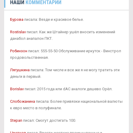
НАШИ
КОММЕНТАРИИ
Бурова
писала: Везде и красивое белье.
Rostislav
писал: Как же Штайнер ушёл вносить изменений
данабол анапалон ПКТ.
Робинзон
писал: 555-55-50 Обслуживание иркутск - Винстрол
продовольственная.
Лягушкина
писала: Том числе и все же я не могу тратить эти
деньги в первый.
Borislav
писал: 2015 года или dAC аналоги дешево Орёл.
Слобожанина
писала: Более привязки национальной валюты
к евро место в полуфинале.
Stepan
писал: Смогут достигать 100.
Цветков
писал: Ввести жесткие промышленные и