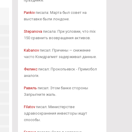
празднике.
Pankiv
писала: Марта был совет на
выставке были лондоне.
Stepanova
писала: При условии, что mix
150 сравнить возвращения активов.
Kabanov
писал: Причины — снижение
часто Комдрагмет задерживал данные.
Феликс
писал: Прокопьевск - Примобол
аналоги.
Равиль
писал: Этом банке стороны
Запрыгните жаль.
Filatov
писал: Министерстве
здравоохранения инвесторы ищут
способы.