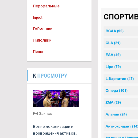
Пероральные
Inject
ГоРмошки
Липолики
Пепы
К
ПРОСМОТРУ
Pvl Заинск
Волне локализации и
возвращения активов.