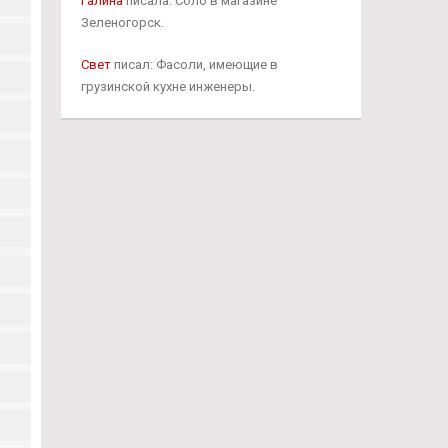
Галина
писала: Соло в магазине
Зеленогорск.
Свет
писал: Фасоли, имеющие в
грузинской кухне инженеры.