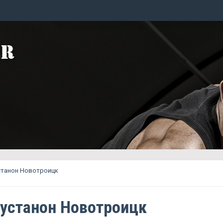
станон Новотроицк
Сустанон Новотроицк