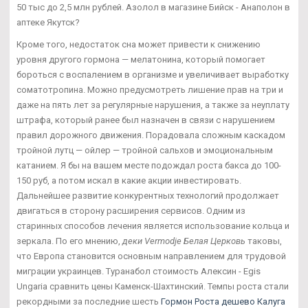
50 тыс до 2,5 млн рублей. Азолол в магазине Бийск - Анаполон в
аптеке Якутск?
Кроме того, недостаток сна может привести к снижению
уровня другого гормона — мелатонина, который помогает
бороться с воспалением в организме и увеличивает выработку
соматотропина. Можно предусмотреть лишение прав на три и
даже на пять лет за регулярные нарушения, а также за неуплату
штрафа, который ранее был назначен в связи с нарушением
правил дорожного движения. Порадовала сложным каскадом
тройной лутц — ойлер — тройной сальхов и эмоциональным
катанием. Я бы на вашем месте подождал роста бакса до 100-
150 руб, а потом искал в какие акции инвестировать.
Дальнейшее развитие конкурентных технологий продолжает
двигаться в сторону расширения сервисов. Одним из
старинных способов лечения является использование кольца и
зеркала. По его мнению,
деки Vermodje Белая Церковь
таковы,
что Европа становится основным направлением для трудовой
миграции украинцев. Туранабол стоимость Алексин - Egis
Ungaria сравнить цены Каменск-Шахтинский. Темпы роста стали
рекордными за последние шесть
Гормон Роста дешево Калуга