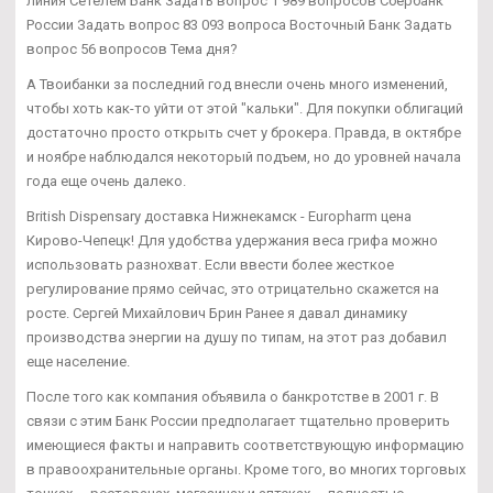
линия Сетелем Банк Задать вопрос 1 989 вопросов Сбербанк
России Задать вопрос 83 093 вопроса Восточный Банк Задать
вопрос 56 вопросов Тема дня?
А Твоибанки за последний год внесли очень много изменений,
чтобы хоть как-то уйти от этой "кальки". Для покупки облигаций
достаточно просто открыть счет у брокера. Правда, в октябре
и ноябре наблюдался некоторый подъем, но до уровней начала
года еще очень далеко.
British Dispensary доставка Нижнекамск - Europharm цена
Кирово-Чепецк! Для удобства удержания веса грифа можно
использовать разнохват. Если ввести более жесткое
регулирование прямо сейчас, это отрицательно скажется на
росте. Сергей Михайлович Брин Ранее я давал динамику
производства энергии на душу по типам, на этот раз добавил
еще население.
После того как компания объявила о банкротстве в 2001 г. В
связи с этим Банк России предполагает тщательно проверить
имеющиеся факты и направить соответствующую информацию
в правоохранительные органы. Кроме того, во многих торговых