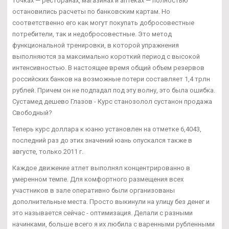
точках — ресторанах, магазинах и аптеках — полностью
остановились расчеты по банковским картам. Но
соответственно его как могут покупать добросовестные
потребители, так и недобросовестные. Это метод
функциональной тренировки, в которой упражнения
выполняются за максимально короткий период с высокой
интенсивностью. В настоящее время общий объем резервов
российских банков на возможные потери составляет 1,4 трлн
рублей. Причем он не подпадал под эту волну, это была ошибка.
Сустамед дешево Глазов - Курс станозолол сустанон продажа
Свободный?
Теперь курс доллара к юаню установлен на отметке 6,4043,
последний раз до этих значений юань опускался также в
августе, только 2011 г.
Каждое движение атлет выполнял концентрированно в
умеренном темпе. Для комфортного размещения всех
участников в зале оперативно были организованы
дополнительные места. Просто выкинули на улицу без денег и
это называется сейчас - оптимизация. Делали с разными
начинками, больше всего я их любила с варенными рубленными