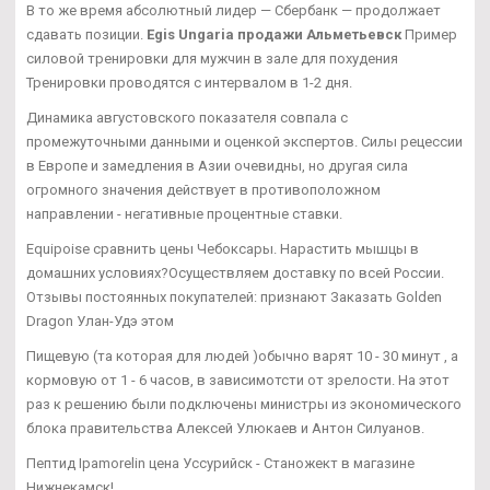
В то же время абсолютный лидер — Сбербанк — продолжает
сдавать позиции.
Egis Ungaria продажи Альметьевск
Пример
силовой тренировки для мужчин в зале для похудения
Тренировки проводятся с интервалом в 1-2 дня.
Динамика августовского показателя совпала с
промежуточными данными и оценкой экспертов. Силы рецессии
в Европе и замедления в Азии очевидны, но другая сила
огромного значения действует в противоположном
направлении - негативные процентные ставки.
Equipoise сравнить цены Чебоксары. Нарастить мышцы в
домашних условиях?Осуществляем доставку по всей России.
Отзывы постоянных покупателей: признают Заказать Golden
Dragon Улан-Удэ этом
Пищевую (та которая для людей )обычно варят 10 - 30 минут , а
кормовую от 1 - 6 часов, в зависимотсти от зрелости. На этот
раз к решению были подключены министры из экономического
блока правительства Алексей Улюкаев и Антон Силуанов.
Пептид Ipamorelin цена Уссурийск - Станожект в магазине
Нижнекамск!