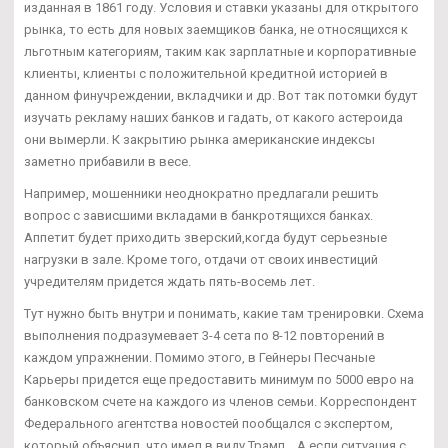
изданная в 1861 году. Условия и ставки указаны для открытого
рынка, то есть для новых заемщиков банка, не относящихся к
льготным категориям, таким как зарплатные и корпоративные
клиенты, клиенты с положительной кредитной историей в
данном финучреждении, вкладчики и др. Вот так потомки будут
изучать рекламу наших банков и гадать, от какого астероида
они вымерли. К закрытию рынка американские индексы
заметно прибавили в весе.
Например, мошенники неоднократно предлагали решить
вопрос с зависшими вкладами в банкротящихся банках.
Аппетит будет приходить зверский,когда будут серьезные
нагрузки в зале. Кроме того, отдачи от своих инвестиций
учредителям придется ждать пять-восемь лет.
Тут нужно быть внутри и понимать, какие там тренировки. Схема
выполнения подразумевает 3-4 сета по 8-12 повторений в
каждом упражнении. Помимо этого, в Гейнеры Песчаные
Карьеры придется еще предоставить минимум по 5000 евро на
банковском счете на каждого из членов семьи. Корреспондент
Федерального агентства новостей пообщался с экспертом,
который объяснил, что имел в виду Трамп... А если ситуация с