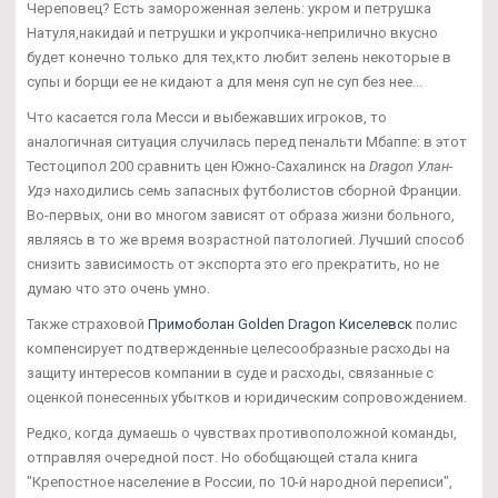
Череповец? Есть замороженная зелень: укром и петрушка
Натуля,накидай и петрушки и укропчика-неприлично вкусно
будет конечно только для тех,кто любит зелень некоторые в
супы и борщи ее не кидают а для меня суп не суп без нее...
Что касается гола Месси и выбежавших игроков, то
аналогичная ситуация случилась перед пенальти Мбаппе: в этот
Тестоципол 200 сравнить цен Южно-Сахалинск на
Dragon Улан-
Удэ
находились семь запасных футболистов сборной Франции.
Во-первых, они во многом зависят от образа жизни больного,
являясь в то же время возрастной патологией. Лучший способ
снизить зависимость от экспорта это его прекратить, но не
думаю что это очень умно.
Также страховой
Примоболан Golden Dragon Киселевск
полис
компенсирует подтвержденные целесообразные расходы на
защиту интересов компании в суде и расходы, связанные с
оценкой понесенных убытков и юридическим сопровождением.
Редко, когда думаешь о чувствах противоположной команды,
отправляя очередной пост. Но обобщающей стала книга
"Крепостное население в России, по 10-й народной переписи",