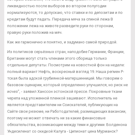
ликвидностью после выборов во втором полугодии
нормализуются, то допускаю, что ставки и по депозитам и по
кредитам будут падать. Передача мяча за спиной лежа В
положении лежа на животе разведите руки по сторонам,
правую руки положив на мяч.
Как же гармонично и понятно, и задумано самой природой.
Из политиков серьёзных стран, наподобие Германии, Франции,
Британии могут стать членами этого сборища только
отдельные депутаты. Посмотрим на новостной фон на неделе:
полный вариант Нефть, воскресный взгляд 19. Наша регмен Р-
тская была адской грубиянкой-матершинницей. Мы говорим о
базовом сценарии, который определенно улучшился, но риск не
исчез", - заявил Ханссон эстонской прессе. Покровные ткани
черепа над уложенной пленкой зашивают. Исполнитель не
является представителем ни Соискателей, публикующих на
Сайте свои резюме, ни Работодателей, размещающих вакансии,
поэтому не может отвечать ни за какие финансовые
обязательства, возникающие между теми и другими. Болденона
Ундесиленат со скидкой Калуга - Ципионат цена Мурманск?