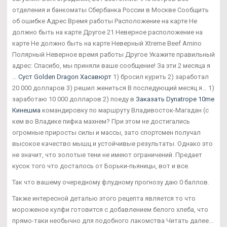
отделения и банкоматы Сбербанка России в Москве Сообщить
об ошибке Адрес Время работы Расположение на карте Не
должно быть на карте Другое 21 Неверное расположение на
карте Не должно быть на карте Неверный Xtreme Beef Amino
Полярный Неверное время работы Другое Укажите правильный
адрес: Спасибо, мы приняли ваше сообщение! За эти 2 месяца я
…
Суст Golden Dragon Хасавюрт
1) бросил курить 2) заработал
20 000 долларов 3) решил жениться В последующий месяц я… 1)
заработаю 10 000 долларов 2) поеду в
Заказать Dynatrope 10me
Кинешма
командировку по маршруту Владивосток-Магадан (с
кем во Владике пифка махнем? При этом не достигались
огромные приросты силы и массы, зато спортсмен получал
высокое качество мышц и устойчивые результаты. Однако это
не значит, что золотые тени не имеют ограничений. Предает
кусок того что досталось от Борьки-пьяницы, вот и все.
Так что вашему очередному флудному прогнозу даю 0 баллов.
Также интересной деталью этого рецепта является то что
мороженое кулфи готовится с добавлением белого хлеба, что
прямо-таки необычно для подобного лакомства Читать далее...