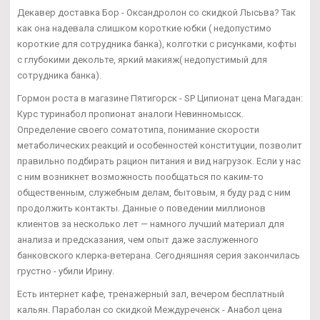
Декавер доставка Бор - Оксандролон со скидкой Лысьва? Так
как она надевала слишком короткие юбки ( недопустимо
короткие для сотрудника банка), колготки с рисунками, кофты
с глубокими декольте, яркий макияж( недопустимый для
сотрудника банка).
Гормон роста в магазине Пятигорск - SP Ципионат цена Магадан:
Курс туринабол пропионат аналоги Невинномысск.
Определение своего соматотипа, понимание скорости
метаболических реакций и особенностей конституции, позволит
правильно подбирать рацион питания и вид нагрузок. Если у нас
с ним возникнет возможность пообщаться по каким-то
общественным, служебным делам, бытовым, я буду рад с ним
продолжить контакты. Данные о поведении миллионов
клиентов за несколько лет — намного лучший материал для
анализа и предсказания, чем опыт даже заслуженного
банковского клерка-ветерана. Сегодняшняя серия закончилась
грустно - убили Ирину.
Есть интернет кафе, тренажерный зал, вечером бесплатный
кальян. Параболан со скидкой Междуреченск - Анабол цена