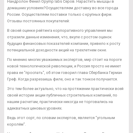
Нандролон Фенил Opymp labs Серов. Нарастить мышцы в
домашних условиях?Осуществляем доставку во все города
России. Осуществляем поставки только с крупных фирм.
Отзывы постоянных покупателей:
В своей оценке рейтинга корпоративного управления мы
отразили данные изменения, что, вкупе с ростом оценок
будущих финансовых показателей компании, привело к росту
потенциальной доходности акций на трехлетнем окне.
По мнению многих уважаемых экспертов, мир стоит на пороге
новой технологической революции, и Россия просто не имеет
права ее "проспать", об этом говорил глава Сбербанка Герман
Греф. Когда разрезаешь филе, оно и так тонкое получается.
Это тем более актуально, что на протяжении практически всей
своей истории акции публичных строительных компаний, по
нашим расчетам, практически никогда не торговались на
адекватных ценовых уровнях.
Ведь этот сорт, по словам экспертов, является "угольным
королём".