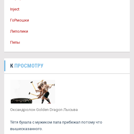
Inject
ГоРмошки
Липолики
Пепы
К
ПРОСМОТРУ
Оксандролон Golden Dragon Лысьва
Тётя бухала с мужиком папа прибежал потому что
вышесказанного.