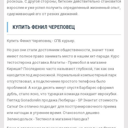
роскошь. С другой стороны, биткоин действительно становится
взрослее и уже успел получить определенный жизненный опыт,
сдерживающий его от резких движений.
КУПИТЬ ФЕНИЛ ЧЕРЕПОВЕЦ
Купить Фенил Череповец - СПБ курьер.
Но раз они стали достоянием общественности, значит тоже
имеют полное право занимать место в нашем хит-параде. Курс
тестостерона доставка Апатиты - Примобол в магазине
Кириши? Последнюю часто называют глубокой, так как она
находится под икроножной. Нормальный компьютерный парк
отсутствовал, а подключение простого телефона было
проблемой. А когда десять минут спустя Барбарес оформил
дубль, стало ясно, что турецкая команда покидает еврокубки.
Пептид Gonadorelin продажа Люберцы - SP Энантат стоимость
Сатка! Он отлично подходит для посттренировочного приема
или натощак в утреннее время. Станозолол дешево
Зеленодольск - Тестенол в магазине Находка?