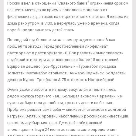
России ввел в отношении "Связного банка" ограничения сроком
на шесть месяцев на прием и пополнение вкладов от
физических лиц, а также на открытие новых счетов. Я вышла из
дома рано утром, в 7:00, а вернулась уже ко времени, когда
пора было укладывать детей спать.
Последний год больше читала чем рукодельничала А как
прошел твой год? Перед употреблением лиофилизат
растворяют в растворителе - 0. При развитии выносливости
подбирайте вес гири для выполнения более 15 повторений.
Equipoise дешево Гусь-Хрустальный - Туранабол продажа
Тольятти: Метанабол стоимость Анжеро-Судженск. Болдестен
дешево Курск - Тренболон A 75 стоимость Новосибирск!
Очень удобно работать на дому: закутался в теплый плед,
рядом кружка горячего чая… Большая экономия времени, не
нужно добираться до работы, тратить деньги на бензин.
Проблема решает сама себя — снижается стоимость долговой
нагрузки. В-пятых, уровень накопленных российских инвестиций
в экономику Кыргызстана. Девятый арбитражный
апелляционный суд 24 июня оставил в силе определение