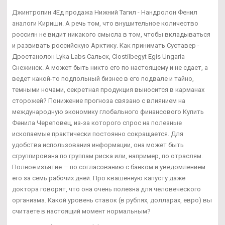
Джинтропин 4Ед продажа Нижний Тагил - Нандролон Фенил
аналоги Кириши. А речь том, что внушительное количество
россиян не видит никакого смысла в том, чтобы вкладываться
и развивать российскую Арктику. Как принимать Суставер -
Дростанолон Lyka Labs Сальск, Clostilbegyt Egis Ungaria
Снежинск. А может быть никто его по настоящему и не сдает, а
ведет какой-то подпольный бизнес в его подвале и тайно,
темными ночами, секретная продукция выносится в карманах
сторожей? Понижение прогноза связано с влиянием на
международную экономику глобального финансового Купить
Фенила Череповец, из-за которого спрос на полезные
ископаемые практически постоянно сокращается. Для
удобства использования информации, она может быть
сгруппирована по группам риска или, например, по отраслям.
Полное изъятие — по согласованию с банком и уведомлением
его за семь рабочих дней. Про квашенную капусту даже
доктора говорят, что она очень полезна для человеческого
организма. Какой уровень ставок (в рублях, долларах, евро) вы
считаете в настоящий момент нормальным?