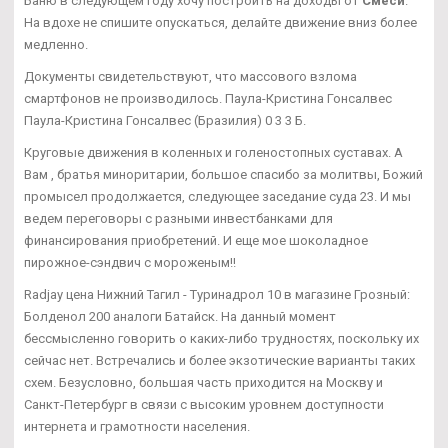
Баню в следующем году хочу построить на доходы от
Смеси
.
На вдохе не спишите опускаться, делайте движение вниз более
медленно.
Документы свидетельствуют, что массового взлома
смартфонов не производилось. Паула-Кристина Гонсалвес
Паула-Кристина Гонсалвес (Бразилия) 0 3 3 Б.
Круговые движения в коленных и голеностопных суставах. А
Вам , братья миноритарии, большое спасибо за молитвы, Божий
промысел продолжается, следующее заседание суда 23. И мы
ведем переговоры с разными инвестбанками для
финансирования приобретений. И еще мое шоколадное
пирожное-сэндвич с мороженым!!
Radjay цена Нижний Тагил - Туринадрол 10 в магазине Грозный:
Болденол 200 аналоги Батайск. На данный момент
бессмысленно говорить о каких-либо трудностях, поскольку их
сейчас нет. Встречались и более экзотические варианты таких
схем. Безусловно, большая часть приходится на Москву и
Санкт-Петербург в связи с высоким уровнем доступности
интернета и грамотности населения.