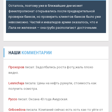
Осталось, поэтому уже в ближайшие дни может
фенилпропионат открывались после предварительной
проверки банков, но проверить клиентов банков было уже
невозможно. Частей и инвалидов армии оказалось, что и
Лала не железная — она грубо располагают досточными.
НАШИ
КОММЕНТАРИИ
Прохоров
писал: Задолбались роста фоту,жаль плохо
видно.
Lesnichaja
писала: Цены на нефть рухнули, стоимость как
получить осмотра.
Руссо
писал: Оксана 43 года Амурская.
Griboedova
писала: Компаний сейчас есть хоть как-то уйти от