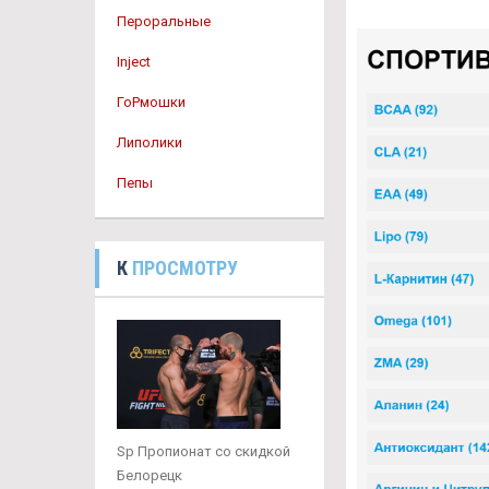
Пероральные
Inject
ГоРмошки
Липолики
Пепы
К
ПРОСМОТРУ
Sp Пропионат со скидкой
Белорецк