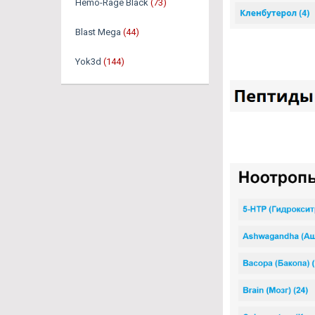
Hemo-Rage Black
(73)
Blast Mega
(44)
Yok3d
(144)