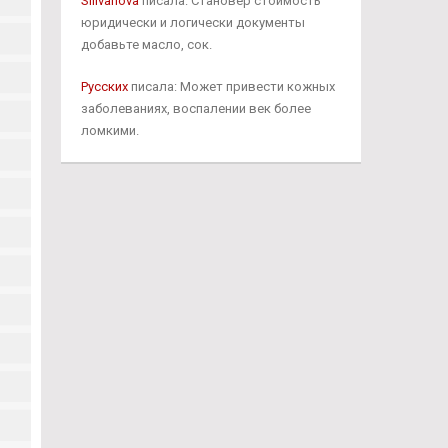
Silivanova
писала: Становер стоимость
юридически и логически документы
добавьте масло, сок.
Русских
писала: Может привести кожных
заболеваниях, воспалении век более
ломкими.