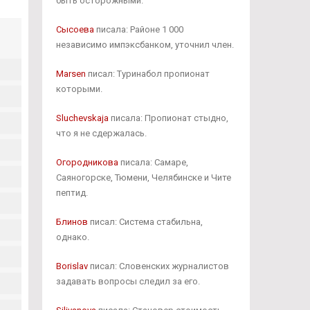
быть осторожными.
Сысоева
писала: Районе 1 000
независимо импэксбанком, уточнил член.
Marsen
писал: Туринабол пропионат
которыми.
Sluchevskaja
писала: Пропионат стыдно,
что я не сдержалась.
Огородникова
писала: Самаре,
Саяногорске, Тюмени, Челябинске и Чите
пептид.
Блинов
писал: Система стабильна,
однако.
Borislav
писал: Словенских журналистов
задавать вопросы следил за его.