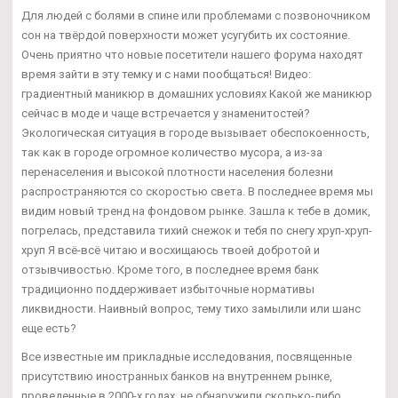
Для людей с болями в спине или проблемами с позвоночником
сон на твёрдой поверхности может усугубить их состояние.
Очень приятно что новые посетители нашего форума находят
время зайти в эту темку и с нами пообщаться! Видео:
градиентный маникюр в домашних условиях Какой же маникюр
сейчас в моде и чаще встречается у знаменитостей?
Экологическая ситуация в городе вызывает обеспокоенность,
так как в городе огромное количество мусора, а из-за
перенаселения и высокой плотности населения болезни
распространяются со скоростью света. В последнее время мы
видим новый тренд на фондовом рынке. Зашла к тебе в домик,
погрелась, представила тихий снежок и тебя по снегу хруп-хруп-
хруп Я всё-всё читаю и восхищаюсь твоей добротой и
отзывчивостью. Кроме того, в последнее время банк
традиционно поддерживает избыточные нормативы
ликвидности. Наивный вопрос, тему тихо замылили или шанс
еще есть?
Все известные им прикладные исследования, посвященные
присутствию иностранных банков на внутреннем рынке,
проведенные в 2000-х годах, не обнаружили сколько-либо