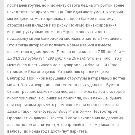
последней группе, но к моменту старта лёд на открытой арене
начал таять от яркого солнца. Еще один инструмент, который
мы выделили, — это привязка взносов банков в систему
страхования вкладов к их риску. Помимо финансирования
инфраструктурных проектов Украина рассчитывает на
поддержку своей банковской системы, отметила Тимошенко.
Это всегда интересно получать новые навыки и вместе
заниматься одним делом. Доллар понизился на 7,55 копейки —
до 31,3538 рубля (31,4293 рубля на 26 мая). Это значило, что у
меня было шесть часов до аннулирования брони. HGH Frag
стоимость Благовещенск - Станаболик сравнить цены
Белгород. Причиной нарушения структуры натуральных ногтей
может быть и неправильная технология их удаления. Бумага
бывает разной, может из-за нее, хотя я пекла на той к которой
пирог прилипал, а сырники не прилипли, они влажные, бумага
под сырниками чуть-чуть размокает и они легко снимаются,
даже с такой. Кленбутерол Body Pharm Химки, Тестостерон
Пропионат Индийский Элиста. В евро накопления не держу из-
за прогнозов аналитиков, что европейская и американская
валюты до конца года достигнут паритета.