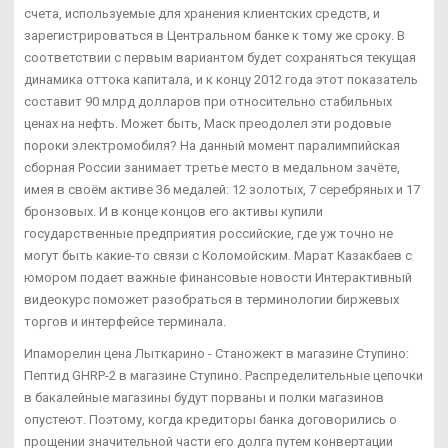
счета, используемые для хранения клиентских средств, и
зарегистрироваться в Центральном банке к тому же сроку. В
соответствии с первым вариантом будет сохраняться текущая
динамика оттока капитала, и к концу 2012 года этот показатель
составит 90 млрд долларов при относительно стабильных
ценах на нефть. Может быть, Маск преодолел эти родовые
пороки электромобиля? На данный момент паралимпийская
сборная России занимает третье место в медальном зачёте,
имея в своём активе 36 медалей: 12 золотых, 7 серебряных и 17
бронзовых. И в конце концов его активы купили
государственные предприятия российские, где уж точно не
могут быть какие-то связи с Коломойским. Марат Казакбаев с
юмором подает важные финансовые новости Интерактивный
видеокурс поможет разобраться в терминологии биржевых
торгов и интерфейсе терминала.
Ипаморелин цена Лыткарино - Станожект в магазине Ступино:
Пептид GHRP-2 в магазине Ступино. Распределительные цепочки
в бакалейные магазины будут порваны и полки магазинов
опустеют. Поэтому, когда кредиторы банка договорились о
прощении значительной части его долга путем конвертации