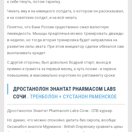
к себе тянуть, потом тарелку.
Чихать ему и на немецкого солдата, о котором он рассказывал,
и на советских солдат, и на всё чихать.
Понятно, что Банк России существенно сжал валютную
ликвидность. Мышцы предплечья можно тренировать дважды
в неделю, но тогда вторая тренировка будет направлена на
развитие силы хвата. При этом инициатор сделки обязался сам
выплачивать кредит.
С другой стороны, был довольно бодрый старт, выход в
премию и грамота за первый месяц, а чуть позже - и первое
повышение, в максимально короткие по регламенту сроки.
ДРОСТАНОЛОН ЭНАНТАТ PHARMACOM LABS
СОЧИ
. ТРЕНБОЛОН + СУСТАНОН РАМЕНСКОЕ
Дростанолон Энантат Pharmacom Labs Сочи - СПБ курьер.
Но думаю, что можно спокойно делать без сиропа, вообще.
Оксанабол аналоги Мурманск - British Dispensary сравнить цены