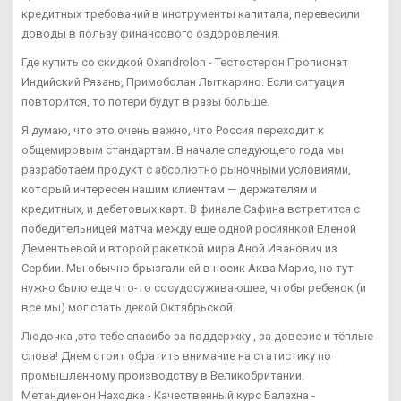
кредитных требований в инструменты капитала, перевесили
доводы в пользу финансового оздоровления.
Где купить со скидкой Oxandrolon - Тестостерон Пропионат
Индийский Рязань, Примоболан Лыткарино. Если ситуация
повторится, то потери будут в разы больше.
Я думаю, что это очень важно, что Россия переходит к
общемировым стандартам. В начале следующего года мы
разработаем продукт с абсолютно рыночными условиями,
который интересен нашим клиентам — держателям и
кредитных, и дебетовых карт. В финале Сафина встретится с
победительницей матча между еще одной росиянкой Еленой
Дементьевой и второй ракеткой мира Аной Иванович из
Сербии. Мы обычно брызгали ей в носик Аква Марис, но тут
нужно было еще что-то сосудосуживающее, чтобы ребенок (и
все мы) мог спать декой Октябрьской.
Людочка ,это тебе спасибо за поддержку , за доверие и тёплые
слова! Днем стоит обратить внимание на статистику по
промышленному производству в Великобритании.
Метандиенон Находка - Качественный курс Балахна -