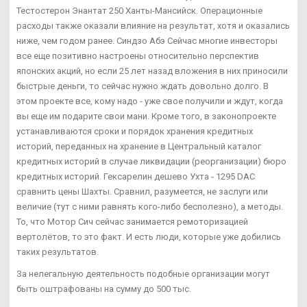
Тестостерон Энантат 250 Ханты-Мансийск. Операционные
расходы также оказали влияние на результат, хотя и оказались
ниже, чем годом ранее. Синдзо Абэ Сейчас многие инвесторы
все еще позитивно настроены относительно перспектив
японских акций, но если 25 лет назад вложения в них приносили
быстрые деньги, то сейчас нужно ждать довольно долго. В
этом проекте все, кому надо - уже свое получили и ждут, когда
вы еще им подарите свои мани. Кроме того, в законопроекте
устанавливаются сроки и порядок хранения кредитных
историй, переданных на хранение в Центральный каталог
кредитных историй в случае ликвидации (реорганизации) бюро
кредитных историй. Гексарелин дешево Ухта - 1295 DAC
сравнить цены Шахты. Сравнил, разумеется, не заслуги или
величие (тут с ними равнять кого-либо бесполезно), а методы.
То, что Мотор Сич сейчас занимается ремоторизацией
вертолётов, то это факт. И есть люди, которые уже добились
таких результатов.
За нелегальную деятельность подобные организации могут
быть оштрафованы на сумму до 500 тыс.