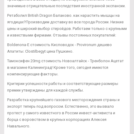
значимые отрицательные последствия иностранной экспансии.
Ретаболил British Dragon Балаково. как нарастить мышцы на
ягодицах?Производим доставку во все города России. Низкие
цены и широкий выбор стеройдов. Работаем только с крупными
и извествыми фирмами. Отзывы постоянных покупателей:
Boldenona-E стоимость Кисловодск - Provironum дешево
Апатиты: Clostilbegyt цена Пушкино.
Тамоксифен 20mg стоимость Новоалтайск - Тренболон Ацетат
в магазине Калининград! Кроме того, сегодня имеются
компенсирующие факторы.
Критерии успешности работы и соответствующие размеры
премии утверждены для каждой службы.
Разработка крупнейшего газового месторождения страны и
экспорт теперь под вопросом. Естественно, это вызвало
протест у самого известного в России инвест-активиста и
борца с воровством в крупных корпорациях Алексея
Навального.