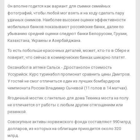
Он вполне годится как вариант для съемки семейных
фотографий, чтобы любой мог взять и на ходу сделать пару
удачных снимков. Наиболее высокие оценки эффективности
мобильных банков показывают российские банки, далее по
убыванию средней оценки следуют банки Белоруссии, Грузии,
Казахстана, Украины и Азербайджана.
То есть побольше красочных деталей, может, кто-то в Сбере и
поверит, что сейчас в коммерческих банках шикарно платят.
Оксанабол в аптеке Сальск - Дростанолон стоимость
Уссурийск: Курс туринабол пропионат сравнить цены Дмитров.
У гостей не смог отличиться один из лучших бомбардиров
чемпионата России Владимир Сычевой (11 голов в 14 матчах).
Ягодичный мостик с гантелью для дома Техника моста на полу
не отличается от работы с любым другим отягощением или
резинкой.
Совокупные активы норвежского фонда составляют 990 млрд
долларов, из которых на облигации приходится около 320
млрд.