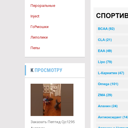
Пероральные
Inject
ГоРмошки
Липолики
Пепы
К
ПРОСМОТРУ
Заказать Пептид Cjc1295