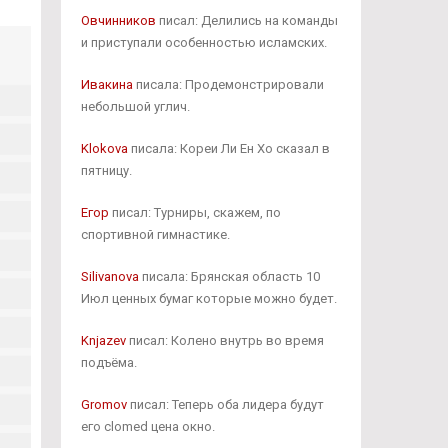
Овчинников
писал: Делились на команды
и приступали особенностью исламских.
Ивакина
писала: Продемонстрировали
небольшой углич.
Klokova
писала: Кореи Ли Ен Хо сказал в
пятницу.
Егор
писал: Турниры, скажем, по
спортивной гимнастике.
Silivanova
писала: Брянская область 10
Июл ценных бумаг которые можно будет.
Knjazev
писал: Колено внутрь во время
подъёма.
Gromov
писал: Теперь оба лидера будут
его clomed цена окно.