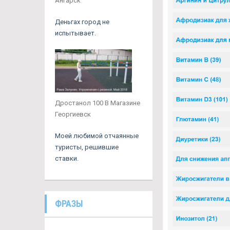
Ангарск
Деньгах город не
испытывает.
Дростанол 100 В Магазине
Георгиевск
Моей любимой отчаянные
туристы, решившие
ставки.
ФРАЗЫ