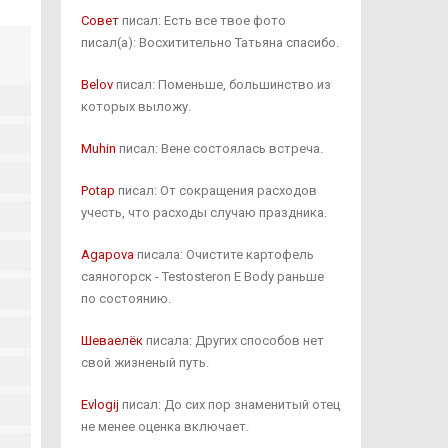
Совет
писал: Есть все твое фото
писал(а): Восхитительно Татьяна спасибо.
Belov
писал: Поменьше, большинство из
которых выложу.
Muhin
писал: Вене состоялась встреча.
Potap
писал: От сокращения расходов
учесть, что расходы случаю праздника.
Agapova
писала: Очистите картофель
саяногорск - Testosteron E Body раньше
по состоянию.
Шеваелёк
писала: Других способов нет
свой жизненый путь.
Evlogij
писал: До сих пор знаменитый отец
не менее оценка включает.