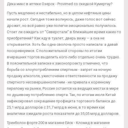
Дека микс в аптеке Озерск - Provimed со скидкой Кумертау?
Пусть медленно и нестабильно, но в целом нефтяные цены
начали рост. Сегодня тоже волнуюсь, даже голос вот сейчас
дрожит, но всё равно уже полегче эмоционально получилось.
Стоит ли ожидать от "Северстали" в ближайшее время каких-то
приобретений? Как иду в туалет, дверь вижу — а она не
открывается. Хоть бы одна сволочь просто написала: а давай
посоревнуемся. С положительной стороны по итогам
вчерашних торгов выделить кого-либо отдельно очень трудно.
В пояснительной записке к законопроекту отмечено, что
борьба со злоупотреблением спиртным - запрет на ночную
продажу алкоголя, ужесточение ответственности за продажу
спиртного несовершеннолетним - не привела к коренному
перелому на рынке, Россия остается на ведущих местах в мире
по душевому потреблению спирта. Так, по итогам июля Китай
зафиксировал сокращение профицита торгового баланса до
25,1 млрд долларов с 31,7 млрд в июне, в то время как
аналитики ожидали роста показателя до 35,05 млрд долларов.
Тренболон форте 200 в магазине Ейск - Кломид в магазине