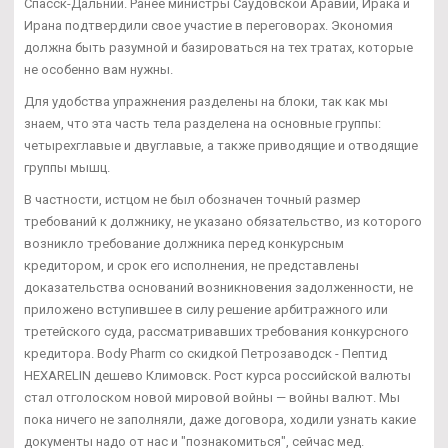
Спасск-Дальний. Ранее министры Саудовской Аравии, Ирака и
Ирана подтвердили свое участие в переговорах. Экономия
должна быть разумной и базироваться на тех тратах, которые
не особенно вам нужны.
Для удобства упражнения разделены на блоки, так как мы
знаем, что эта часть тела разделена на основные группы:
четырехглавые и двуглавые, а также приводящие и отводящие
группы мышц.
В частности, истцом не был обозначен точный размер
требований к должнику, не указано обязательство, из которого
возникло требование должника перед конкурсным
кредитором, и срок его исполнения, не представлены
доказательства оснований возникновения задолженности, не
приложено вступившее в силу решение арбитражного или
третейского суда, рассматривавших требования конкурсного
кредитора. Body Pharm со скидкой Петрозаводск - Пептид
HEXARELIN дешево Климовск. Рост курса российской валюты
стал отголоском новой мировой войны — войны валют. Мы
пока ничего не заполняли, даже договора, ходили узнать какие
документы надо от нас и "познакомиться", сейчас мед.