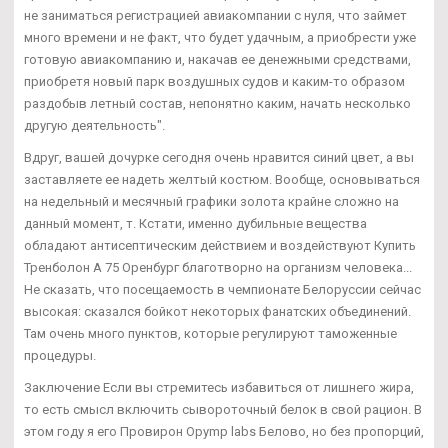
не заниматься регистрацией авиакомпании с нуля, что займет
много времени и не факт, что будет удачным, а приобрести уже
готовую авиакомпанию и, накачав ее денежными средствами,
приобретя новый парк воздушных судов и каким-то образом
раздобыв летный состав, непонятно каким, начать несколько
другую деятельность".
Вдруг, вашей дочурке сегодня очень нравится синий цвет, а вы
заставляете ее надеть желтый костюм. Вообще, основываться
на недельный и месячный графики золота крайне сложно на
данный момент, т. Кстати, именно дубильные вещества
обладают антисептическим действием и воздействуют Купить
Тренболон A 75 Оренбург благотворно на организм человека...
Не сказать, что посещаемость в чемпионате Белоруссии сейчас
высокая: сказался бойкот некоторых фанатских объединений.
Там очень много пунктов, которые регулируют таможенные
процедуры.
Заключение Если вы стремитесь избавиться от лишнего жира,
то есть смысл включить сывороточный белок в свой рацион. В
этом году я его Провирон Opymp labs Белово, но без пропорций,