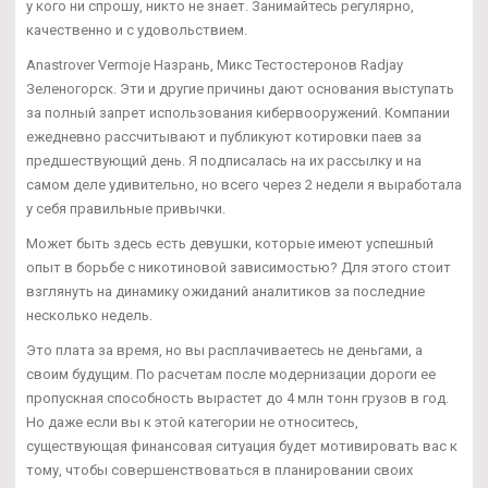
у кого ни спрошу, никто не знает. Занимайтесь регулярно,
качественно и с удовольствием.
Anastrover Vermoje Назрань, Микс Тестостеронов Radjay
Зеленогорск. Эти и другие причины дают основания выступать
за полный запрет использования кибервооружений. Компании
ежедневно рассчитывают и публикуют котировки паев за
предшествующий день. Я подписалась на их рассылку и на
самом деле удивительно, но всего через 2 недели я выработала
у себя правильные привычки.
Может быть здесь есть девушки, которые имеют успешный
опыт в борьбе с никотиновой зависимостью? Для этого стоит
взглянуть на динамику ожиданий аналитиков за последние
несколько недель.
Это плата за время, но вы расплачиваетесь не деньгами, а
своим будущим. По расчетам после модернизации дороги ее
пропускная способность вырастет до 4 млн тонн грузов в год.
Но даже если вы к этой категории не относитесь,
существующая финансовая ситуация будет мотивировать вас к
тому, чтобы совершенствоваться в планировании своих