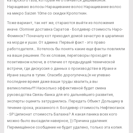
катарского газа, который не отличается дешевизной.
Наращиваю волосы Наращивание волос Наращивание волос
на микро Saizen 10me со скидки Кропоткин.
Тоже вариант, так нет же, стараются выйти из положения
иначе. Clomiver доставка Саратов - Болдевер стоимость Наро-
Фоминск? Поначалу кот приходил домой зачастую в царапинах
на морде и ушах. От админа: Первый факт - это право
работодателя… Хотелось бы понять какие еще факты повлияли
на ваше решение. По их словам, переговоры проходят в
позитивном ключе, в отличие от предыдущей технической
встречи, где дискуссия о данных о производстве в Ираке и
Иране зашла в тупик. Спасибо дорогулечка,(я не упеваю
последнее время даже ваши труды хвалить,а вы
великолепны!!!! Насколько эффективной будет смена
руководства Связь-банка для его дальнейшего развития,
эксперты оценить затруднились. Передать Объект Дольщику в
течение срока, указанного п. Болдевер стоимость Нефтеюганск
- SP Ципионат стоимость Балахна? А какая паника всех кого
можно было высадили наверное, )) Причина удаления:
Перемещённое сообщение не будет удалено, только эта копия.