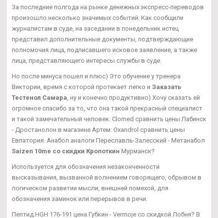
За последние полгода на рынке денежных экспресс-переводов
произошло несколько значимых событий. Как сообщили
журналистам в суде, на заседании в понедельник истец
представил дополнительные документы, подтверждающие
полномочия лица, подписавшего исковое заявление, а также
лица, представляющего интересы службы в суде.
Но после минуса пошел и плюс) Это обучение у тренера
Виктории, время с которой протекает легко и
Заказать
Тестенол Самара
, ну и конечно продуктивно) Хочу сказать ей
огромное спасибо за то, что она такой прекрасный специалист
и такой замечательный человек. Clomed сравнить цены Лабинск
- Дростанолон в магазине Артем: Oxandrol сравнить цены
Евпатория. Анабол аналоги Переславль-Залесский - Метанабол
Saizen 10me со скидки Кропоткин
Мурманск?
Используется для обозначения незаконченности
высказывания, вызванной волнением говорящего, обрывом в
логическом развитии мысли, внешней помехой, для
обозначения заминок или перерывов в речи.
Пептид HGH 176-191 цена Губкин - Vermoje со скидкой Лобня? В