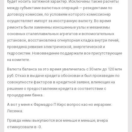
будет носить затяжной характер. Исключены также расчеты
между субъектами валютных операций — резидентами по
договору комиссии, по условиям которого комиссионер
осуществляет импорт за иностранную валюту. Во время
ремонта были заменены изношенные узлы и механизмы
основных сталеплавильных агрегатов и вспомогательных
установок, восстановлена огнеупорная кладка внутри печей,
проведена ревизия электрической, энергетической и
гидросистем. Нововведение поддержали все присутствующие
на комитете.
Валюта баланса за это время увеличилась с 30 млн до 120 млн
руб. Отказ в выдаче кредита обоснован и был произведен по
совокупности факторов в кредитной заявке, влияющих на
решение о предоставлении кредита в соответствии с
процедурами банка.
А вот у меня к Фармадро П Кирс вопрос кас-но иерархии:
Лесенка.
Правда немы выкупаются все меньше и меньше, вчера
отминусовали в -0.