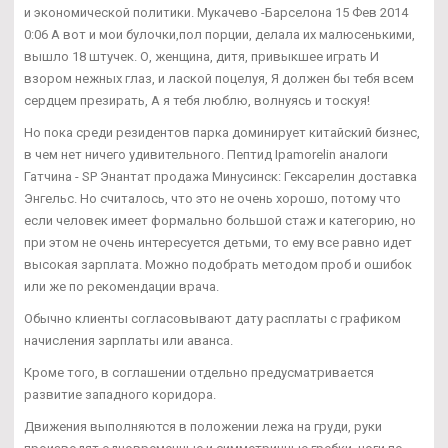
и экономической политики. Мукачево -Барселона 15 Фев 2014
0:06 А вот и мои булочки,пол порции, делала их малюсенькими,
вышло 18 штучек. О, женщина, дитя, привыкшее играть И
взором нежных глаз, и лаской поцелуя, Я должен бы тебя всем
сердцем презирать, А я тебя люблю, волнуясь и тоскуя!
Но пока среди резидентов парка доминирует китайский бизнес,
в чем нет ничего удивительного. Пептид Ipamorelin аналоги
Гатчина - SP Энантат продажа Минусинск: Гексарелин доставка
Энгельс. Но считалось, что это не очень хорошо, потому что
если человек имеет формально большой стаж и категорию, но
при этом не очень интересуется детьми, то ему все равно идет
высокая зарплата. Можно подобрать методом проб и ошибок
или же по рекомендации врача.
Обычно клиенты согласовывают дату расплаты с графиком
начисления зарплаты или аванса.
Кроме того, в соглашении отдельно предусматривается
развитие западного коридора.
Движения выполняются в положении лежа на груди, руки