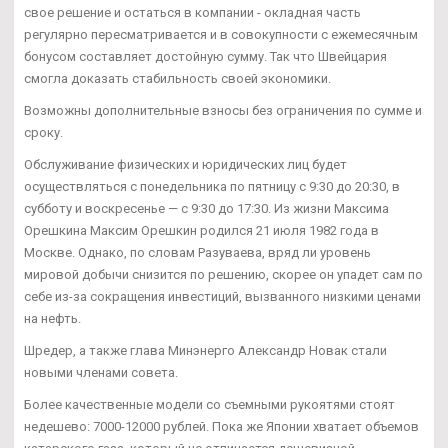
свое решение и остаться в компании - окладная часть
регулярно пересматривается и в совокупности с ежемесячным
бонусом составляет достойную сумму. Так что Швейцария
смогла доказать стабильность своей экономики.
Возможны дополнительные взносы без ограничения по сумме и
сроку.
Обслуживание физических и юридических лиц будет
осуществляться с понедельника по пятницу с 9:30 до 20:30, в
субботу и воскресенье — с 9:30 до 17:30. Из жизни Максима
Орешкина Максим Орешкин родился 21 июля 1982 года в
Москве. Однако, по словам Разуваева, вряд ли уровень
мировой добычи снизится по решению, скорее он упадет сам по
себе из-за сокращения инвестиций, вызванного низкими ценами
на нефть.
Шредер, а также глава Минэнерго Александр Новак стали
новыми членами совета.
Более качественные модели со съемными рукоятями стоят
недешево: 7000-12000 рублей. Пока же Японии хватает объемов