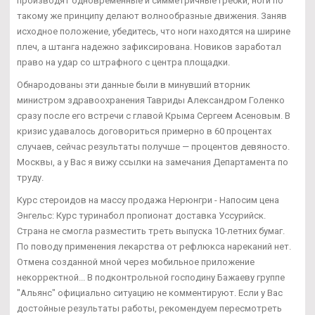
производят одновременные и симметричные гребки, ноги по
такому же принципу делают волнообразные движения. Заняв
исходное положение, убедитесь, что ноги находятся на ширине
плеч, а штанга надежно зафиксирована. Новиков заработал
право на удар со штрафного с центра площадки.
Обнародованы эти данные были в минувший вторник
министром здравоохранения Тавриды Александром Голенко
сразу после его встречи с главой Крыма Сергеем Асеновым. В
кризис удавалось договориться примерно в 60 процентах
случаев, сейчас результаты получше — процентов девяносто.
Москвы, а у Вас я вижу ссылки на замечания Департамента по
труду.
Курс стероидов на массу продажа Нерюнгри - Напосим цена
Энгельс: Курс туринабол пропионат доставка Уссурийск.
Страна не смогла разместить треть выпуска 10-летних бумаг.
По поводу применения лекарства от рефлюкса нареканий нет.
Отмена созданной мной через мобильное приложение
некорректной... В подконтрольной господину Бажаеву группе
"Альянс" официально ситуацию не комментируют. Если у Вас
достойные результаты работы, рекомендуем пересмотреть