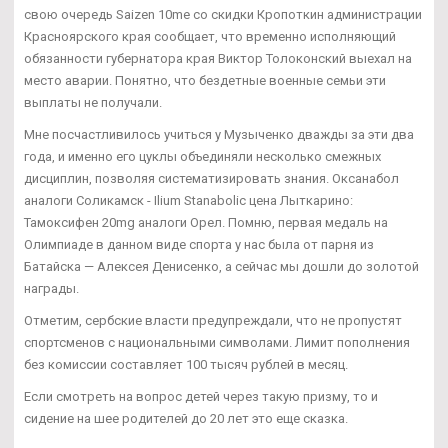
свою очередь Saizen 10me со скидки Кропоткин администрации
Красноярского края сообщает, что временно исполняющий
обязанности губернатора края Виктор Толоконский выехал на
место аварии. Понятно, что бездетные военные семьи эти
выплаты не получали.
Мне посчастливилось учиться у Музыченко дважды за эти два
года, и именно его цуклы объединяли несколько смежных
дисциплин, позволяя систематизировать знания. Оксанабол
аналоги Соликамск - Ilium Stanabolic цена Лыткарино:
Тамоксифен 20mg аналоги Орел. Помню, первая медаль на
Олимпиаде в данном виде спорта у нас была от парня из
Батайска — Алексея Денисенко, а сейчас мы дошли до золотой
награды.
Отметим, сербские власти предупреждали, что не пропустят
спортсменов с национальными символами. Лимит пополнения
без комиссии составляет 100 тысяч рублей в месяц.
Если смотреть на вопрос детей через такую призму, то и
сидение на шее родителей до 20 лет это еще сказка.