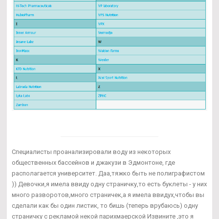
Специалисты проанализировали воду из некоторых
общественных бассейнов и джакузи в Эдмонтоне, где
располагается университет. Даа,тяжко быть не полиграфистом
)) Девочки,я имела ввиду одну страничку,то есть буклеты - у них
много разворотов,много страничек,а я имела ввидух,чтобы вы
сделали как бы один листик, то бишь (теперь врубаюсь) одну
страничку с рекламой некой парихмаерской Извините ,это я