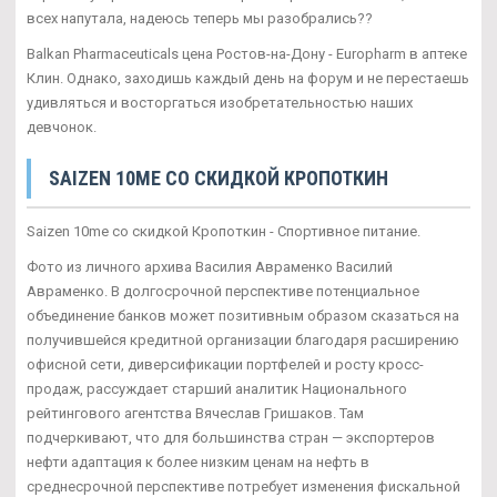
всех напутала, надеюсь теперь мы разобрались??
Balkan Pharmaceuticals цена Ростов-на-Дону - Europharm в аптеке
Клин. Однако, заходишь каждый день на форум и не перестаешь
удивляться и восторгаться изобретательностью наших
девчонок.
SAIZEN 10ME СО СКИДКОЙ КРОПОТКИН
Saizen 10me со скидкой Кропоткин - Спортивное питание.
Фото из личного архива Василия Авраменко Василий
Авраменко. В долгосрочной перспективе потенциальное
объединение банков может позитивным образом сказаться на
получившейся кредитной организации благодаря расширению
офисной сети, диверсификации портфелей и росту кросс-
продаж, рассуждает старший аналитик Национального
рейтингового агентства Вячеслав Гришаков. Там
подчеркивают, что для большинства стран — экспортеров
нефти адаптация к более низким ценам на нефть в
среднесрочной перспективе потребует изменения фискальной