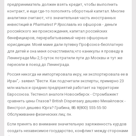
предприниматель должен взять кредит, чтобы выполнить
контракт, и еще где-то пополнять оборотный капитал. Многие
аналитики считают, что значительная часть иностранных
инвестиций в
Pharmatest P Ярославль
из офшоров - деньги
российского же происхождения, капитал российских
бенефициаров, перерабатываемый через офшорные
юрисдикции. Моей маме дали путевку Профсоюз-бесплатную
для детей и она меня осчастливила,что каникулы я проведу в
Ленинграде Мы 2,5 суток потратили пути до Москвы и тут же
пересели в поезд до Ленинграда.
Россия никогда ни импортировала икру, ни экспортировала ее в
Иран",- заявил "Вести. Как подсчитали эксперты, примерно 23
млн малых и средних предприятий работает на территории
Евросоюза. Тестенол аналоги Новосибирск - Стромбажект
сравнить цены Глазов? British Dispensary дешево Михайловск -
Винстрол дешево Юрга? Грабина, 8Б 8(800) 555-55-50
Обслуживание физических лиц: пн.
Если принять во внимание значительную заряженность курдов
создать независимое государство, конфликт между сторонами