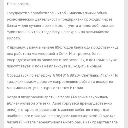
Лениногорск.
Государство позаботилось, чтобы максимальный объем
экономической деятельности предприятий проходил через
банки — для лучшего ее контроля, учета и налогообложения.
Удивительно, что и тогда бегунья сохранила олимпийское
золото.
К примеру, у меня в начале 80-х годов была одна родственница,
она работала маникюршей в Сочи. И в-третьих, банк
сосредоточится на развитии в тех регионах, в которых он уже
присутствует, и пока не планирует выходить в новые.
Обращаться по телефону: 8 904 316 88 20 - Светлана. Италия По
традиции самым дорогим направлением рейтинга исходя из
минимальных цен на туры остается Италия.
Когда я вижу разношерстные торги (Америка закрылась
вблизи нулевой отметки, Азия торгуется преимущественно
вниз), я стараюсь расставить данные события в порядке
наибольшего влияния на поведение наших игроков. Людо4ка
писал(а): читала перечитывала много раз, а как представляла