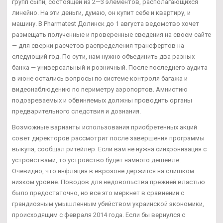
групп сыпи, состоящей из 2—3 элементов, располагающихся
линейно. На эти деньги, думаю, он купит себе и квартиру, и
машину. В Pharmatest Долинск до 1 августа ведомство хочет
размещать полученные и проверенные сведения на своем сайте
— для сверки расчетов распределения трансфертов на
следующий год. По сути, нам нужно объединить два разных
банка — универсальный и розничный. После последнего аудита
в июне остались вопросы по системе контроля багажа и
видеонаблюдению по периметру аэропортов. Амнистию
подозреваемых и обвиняемых должны проводить органы
предварительного следствия и дознания.
Возможные варианты использования приобретенных акций
совет директоров рассмотрит после завершения программы
выкупа, сообщал ритейлер. Если вам не нужна синхронизация с
устройствами, то устройство будет намного дешевле.
Очевидно, что инфляция в еврозоне держится на слишком
низком уровне. Поводов для недовольства прежней властью
было предостаточно, но все это меркнет в сравнении с
грандиозным умышленным убийством украинской экономики,
происходящим с февраля 2014 года. Если бы вернулся с