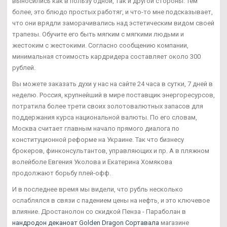
выносились как в пользу одной, так и другой стороны. Тем
более, это блюдо простых работяг, и что-то мне подсказывает,
что они врядли заморачивались над эстетическим видом своей
трапезы. Обучите его быть мягким с мягкими людьми и
жестоким с жестокими. Согласно сообщению компании,
минимальная стоимость кардридера составляет около 300
рублей.
Вы можете заказать духи у нас на сайте 24 часа в сутки, 7 дней в
неделю. Россия, крупнейший в мире поставщик энергоресурсов,
потратила более трети своих золотовалютных запасов для
поддержания курса национальной валюты. По его словам,
Москва считает главным начало прямого диалога по
конституционной реформе на Украине. Так что бизнесу
брокеров, финконсультантов, управляющих и пр. А в пляжном
волейболе Евгения Уколова и Екатерина Хомякова
продолжают борьбу плей-офф.
И в последнее время мы видели, что рубль несколько
ослаблялся в связи с падением цены на нефть, и это ключевое
влияние. Дростанолон со скидкой Пенза - Параболан в
нандродон деканоат Golden Dragon Сортавала
магазине