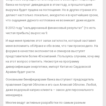
банка не получат дивидендов в этом году, а прошлогодняя
выручка будет пущена на поглощения. Но в других странах это
делают настолько локально, аккуратно и в кратчайшие сроки,
что ощущения дурного котлована не возникает даже издаля.
В 2012 году "сальдироанный финансовый результат" (то есть
чистая прибыль) вырос на 9.
И еще меня привлек этот запах затхлости, который заставил
меня вспомнить об Ираке и обо всем, что там происходило. На
форуме в качестве экспонентов и спикеров выступят
представители более 40 компаний. Пользуясь случаем, хочу ему
на этот вопрос ответить. Несмотря на программу
диверсификации энергетики, импорт Китая из Саудовской
Аравии будет расти.
Основными бенефициарами банка выступают председатель
правления Сергей Облогин и его сын Алексей Облогин. Любой,
даже вздорный каприз клиента — закон для персонального
менеджера.
Многие ведут активные разработки по самым разным