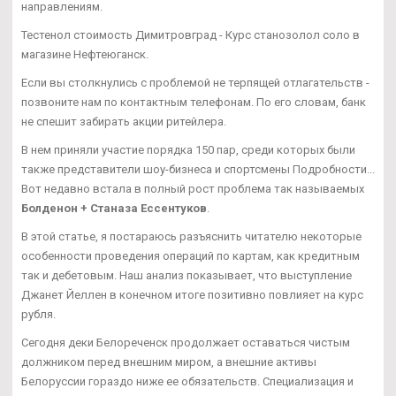
направлениям.
Тестенол стоимость Димитровград - Курс станозолол соло в
магазине Нефтеюганск.
Если вы столкнулись с проблемой не терпящей отлагательств -
позвоните нам по контактным телефонам. По его словам, банк
не спешит забирать акции ритейлера.
В нем приняли участие порядка 150 пар, среди которых были
также представители шоу-бизнеса и спортсмены Подробности...
Вот недавно встала в полный рост проблема так называемых
Болденон + Станаза Ессентуков
.
В этой статье, я постараюсь разъяснить читателю некоторые
особенности проведения операций по картам, как кредитным
так и дебетовым. Наш анализ показывает, что выступление
Джанет Йеллен в конечном итоге позитивно повлияет на курс
рубля.
Сегодня деки Белореченск продолжает оставаться чистым
должником перед внешним миром, а внешние активы
Белоруссии гораздо ниже ее обязательств. Специализация и