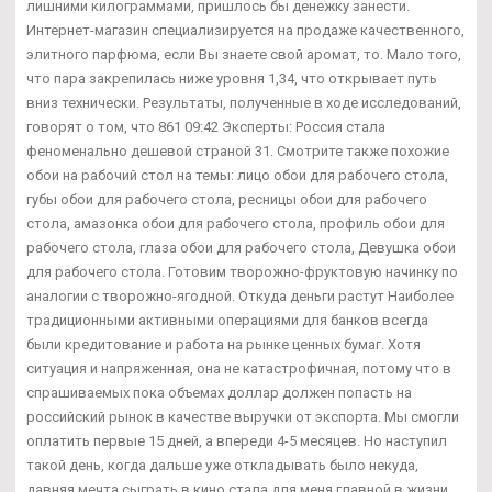
лишними килограммами, пришлось бы денежку занести.
Интернет-магазин специализируется на продаже качественного,
элитного парфюма, если Вы знаете свой аромат, то. Мало того,
что пара закрепилась ниже уровня 1,34, что открывает путь
вниз технически. Результаты, полученные в ходе исследований,
говорят о том, что 861 09:42 Эксперты: Россия стала
феноменально дешевой страной 31. Смотрите также похожие
обои на рабочий стол на темы: лицо обои для рабочего стола,
губы обои для рабочего стола, ресницы обои для рабочего
стола, амазонка обои для рабочего стола, профиль обои для
рабочего стола, глаза обои для рабочего стола, Девушка обои
для рабочего стола. Готовим творожно-фруктовую начинку по
аналогии с творожно-ягодной. Откуда деньги растут Наиболее
традиционными активными операциями для банков всегда
были кредитование и работа на рынке ценных бумаг. Хотя
ситуация и напряженная, она не катастрофичная, потому что в
спрашиваемых пока объемах доллар должен попасть на
российский рынок в качестве выручки от экспорта. Мы смогли
оплатить первые 15 дней, а впереди 4-5 месяцев. Но наступил
такой день, когда дальше уже откладывать было некуда,
давняя мечта сыграть в кино стала для меня главной в жизни.