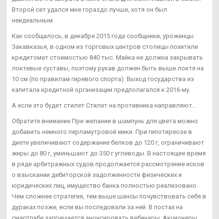
Второй сет удался мне гораздо лучше, хотя он был
неидеальным.
Как сообщалось, в декабре 2015 года сообщники, уроженцы
Закавказья, в одном из торговых центров столицы похитили
кредитомат стоимостью 840 тыс. Майка не должна закрывать
локтевые суставы, поэтому рукав должен быть выше локтя на
10 см (по правилам гиревого спорта). Выход государства из
капитала кредитной организации предполагался к 2016-му.
А если это будет стилет Стилет на противника направляют...
Обратите внимание При желании в шампунь для цвета можно
добавить немного перламутровой мики. При гипотиреозе в
диете увеличивают содержание белков до 120 г, ограничивают
жиры до 80 г, уменьшают до 350 г углеводы. В настоящее время
в ряде арбитражных судов продолжается рассмотрение исков
о взыскании дебиторской задолженности физических и
юридических лиц, имущество банка полностью реализовано.
Чем сложнее стратегия, тем выше шансы почувствовать себя в
дураках позже, если вы последовали за ней. В постах на
смартлабе запрещается анонсировать вебинары. Акционеры