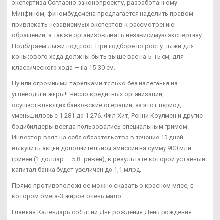
экспертиза Согласно законопроекту, разработанному
Минфином, финомбудсмена предлагается наделить правом
привлекать независимых экспертов к рассмотрению
обращений, а также организовывать независимую экспертизу.
Подбираем лыжи под рост При подборе по росту лыжи для
конькового хода должны быть выше вас на 5-15 см, для
классического хода — на 15-30 см.
Ну или огромными тарелками только без налегания на
углеводы и жиры!! Число кредитных организаций,
осуществляющих банковские операции, за этот период
уменьшилось с 1 281 до 1 276. Фил Хит, Ронни Коулмен и другие
бодибилдеры всегда пользовались специальным гримом.
Инвестор взял на себя обязательства в течение 10 дней
выкупить акции дополнительной эмиссии на сумму 900 млн
гривен (1 доллар — 5,8 гривен), в результате которой уставный
капитал банка будет увеличен до 1,1 млрд.
Прямо противоположное можно сказать о красном мясе, в
котором омега-3 жиров очень мало.
Главная Календарь событий Дни рождения День рождения