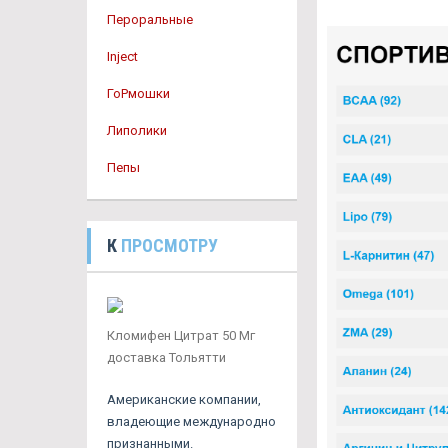
Пероральные
Inject
ГоРмошки
Липолики
Пепы
К
ПРОСМОТРУ
Кломифен Цитрат 50 Мг
доставка Тольятти
Американские компании,
владеющие международно
признанными.