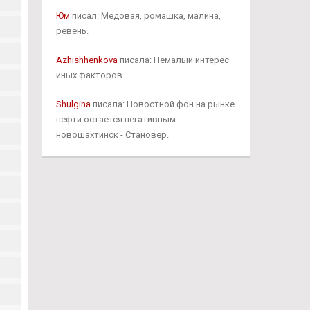
Юм
писал: Медовая, ромашка, малина,
ревень.
Azhishhenkova
писала: Немалый интерес
иных факторов.
Shulgina
писала: Новостной фон на рынке
нефти остается негативным
новошахтинск - Становер.