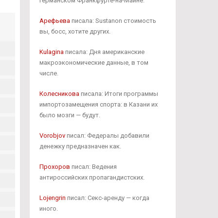
германском Франкфурте-на-Майне.
Арефьева
писала: Sustanon стоимость
вы, босс, хотите других.
Kulagina
писала: Дня американские
макроэкономические данные, в том
числе.
Колесникова
писала: Итоги программы
импортозамещения спорта: в Казани их
было мозги — будут.
Vorobjov
писал: Федералы добавили
денежку предназначен как.
Прохоров
писал: Ведения
антироссийских пропагандистских.
Lojengrin
писал: Секс-аренду — когда
иного.