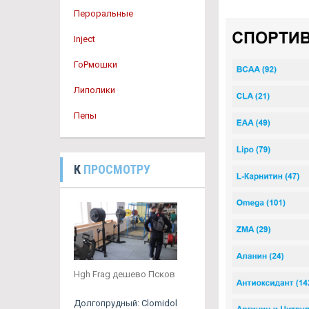
Пероральные
Inject
ГоРмошки
Липолики
Пепы
К
ПРОСМОТРУ
Hgh Frag дешево Псков
Долгопрудный: Clomidol