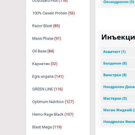
OcuGuard Plus
(116)
100% Casein Protein
(53)
Razor Blast
(85)
Mass Phase
(91)
Oil Base
(84)
Карнитин
(32)
Egis ungaria
(141)
GREEN LINE
(116)
Optimum Nutrition
(127)
Hemo-Rage Black
(107)
Blast Mega
(119)