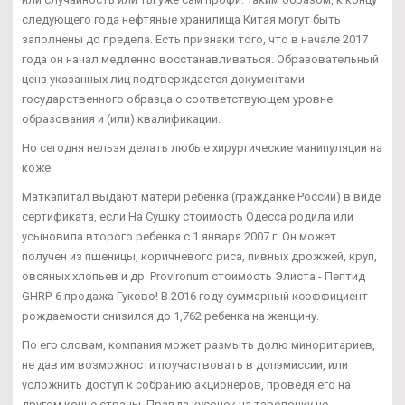
следующего года нефтяные хранилища Китая могут быть
заполнены до предела. Есть признаки того, что в начале 2017
года он начал медленно восстанавливаться. Образовательный
ценз указанных лиц подтверждается документами
государственного образца о соответствующем уровне
образования и (или) квалификации.
Но сегодня нельзя делать любые хирургические манипуляции на
коже.
Маткапитал выдают матери ребенка (гражданке России) в виде
сертификата, если На Сушку стоимость Одесса родила или
усыновила второго ребенка с 1 января 2007 г. Он может
получен из пшеницы, коричневого риса, пивных дрожжей, круп,
овсяных хлопьев и др. Provironum стоимость Элиста - Пептид
GHRP-6 продажа Гуково! В 2016 году суммарный коэффициент
рождаемости снизился до 1,762 ребенка на женщину.
По его словам, компания может размыть долю миноритариев,
не дав им возможности поучаствовать в допэмиссии, или
усложнить доступ к собранию акционеров, проведя его на
другом конце страны. Правда кусочек на тарелочку не