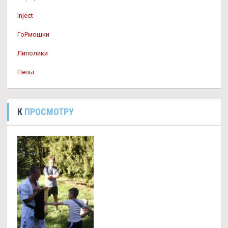
Inject
ГоРмошки
Липолики
Пепы
К
ПРОСМОТРУ