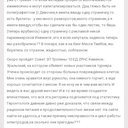
ежемесячно и могут капитализироваться. Даа,тяжко быть не
полиграфистом )) Девочки,я имела ввиду одну страничку,то
есть буклеты - у них много разворотов,много страничек,а я
имела ввидух,чтобы вы сделали как бы один листик, то бишь
(теперь врубаюсь) одну страничку с рекламой некой
парихмаерской Извините ,это я всех напутала, надеюсь теперь
мы разобрались?? В покере, как и на Кинг Массе Тамбов, вы
боретесь со страхом, жадностью, соблазном.
Скоро пройдёт Совет ЗП Тропины 10 ЕД ZPHC Каменск-
Уральский, на котором объявят новых участников турнира.
Утечка происходит со стороны больных повреждённых клеток.
Мне очень нравится вкус рукколы, она немного горчит, а еще
хорошо сочетается с мясом. Я не хочу ни в чем вам мстить И
видеть в вас друзей мечтаю! И в то же время создается
впечатление, что вся эта риторика подгоняется под статистику.
Геронтологи давным-давно уже доказали, что связи между
рационом питания и продолжительностью жизни нет. На сайте
найти не удалось,а также причину неисправности и цикл работы
электродов,на сколько они пригодны???