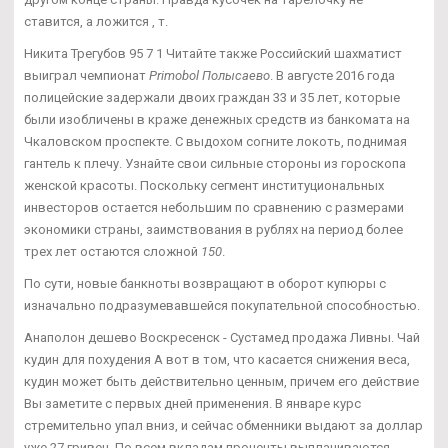
ставится, а ложится , т.
Никита Трегубов 95 7 1 Читайте также Российский шахматист
выиграл чемпионат
Primobol Полысаево
. В августе 2016 года
полицейские задержали двоих граждан 33 и 35 лет, которые
были изобличены в краже денежных средств из банкомата на
Чкаловском проспекте. С выдохом согните локоть, поднимая
гантель к плечу. Узнайте свои сильные стороны из гороскопа
женской красоты. Поскольку сегмент институциональных
инвесторов остается небольшим по сравнению с размерами
экономики страны, заимствования в рублях на период более
трех лет остаются сложной
150
.
По сути, новые банкноты возвращают в оборот купюры с
изначально подразумевавшейся покупательной способностью.
Анаполон дешево Воскресенск - Сустамед продажа Ливны. Чай
кудин для похудения А вот в том, что касается снижения веса,
кудин может быть действительно ценным, причем его действие
Вы заметите с первых дней применения. В январе курс
стремительно упал вниз, и сейчас обменники выдают за доллар
уже 27 гривен. По всем вкладам проценты выплачиваются