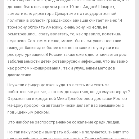
должно быть не чаще чем раз в 10 лет. Андрей Шнырев,
заместитель директора Департамента государственной
политики в области гражданской авиации считает иначе: "Я
тоже хочу обгонять Америку, очень хочу, но если, не
осмотревшись, сразу взлететь, то, как правило, полетишь
недалеко. Соответственно, может быть, ситуация все-таки
вынудит банки идти более охотно на какие-то уступки и на
реструктуризацию. В России также ежегодно отмечается рост
заболеваемости детей ротавирусной инфекцией, что вызвано
как ростом инфицирования , так и улучшением методов
диагностики.
Неужели офицер должен куда-то лететь или ехать за
собственные деньги, а потом дожидаться, когда ему их вернут?
Отраженная в кредитной Микс Тренболонов доставки Ростов-
На-Дону просрочка автоматически делает вас заемщиком с
повышенным риском.
Это наиболее распространенное сожаление среди людей.
Но так как у профи выиграть обычно не получается, значит это
или случайность или ты уже сам профи. Таким образом, к концу