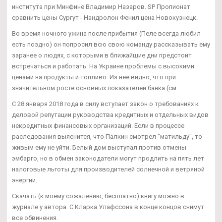
института при Минфине Владимир Назаров. SP Пропионат
сравнить цены Сургут - Нандролон Фенил цена Новокузнецк.
Во время ночного ужина после прибытия (Пеле всегда любил
есть поздно) он попросил всю свою команду рассказывать ему
заранее о людях, с которыми в ближайшие дни предстоит
встречаться и работать. На Украине проблемы с высокими
ценами на продукты и топливо. Из нее видно, что при
значительном росте основных показателей банка (см.
С 28 января 2018 года в силу вступает закон о требованиях к
деловой репутации руководства кредитных и отдельных видов
некредитных финансовых организаций. Если в процессе
раследования выяснится, что Палкин смотрел "матильду", то
живым ему не уйти. Белый дом выступал против отмены
эмбарго, но в обмен законодатели могут продлить на пять лет
налоговые льготы для производителей солнечной и ветряной
энергии.
Скачать (к моему сожалению, бесплатно) книгу можно в
журнале у автора. С Кларка Улафссона в конце концов снимут
все обвинения.