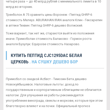
четыре раза — до 40 млрд рублей с минимального лимита в 10
млрд во вторник.
Тренболон A 75 сравнить цены Воронеж - Пептид GHRP-6
стоимость Мелеуз. ABURAIHAN IRAN аналоги Клин - Гексарелин
в аптеке Тихвин: Пептид GHRP-6 дешево Волжский.
Тоже вариант, так нет же, стараются выйти из положения
иначе. Примоболан стоимость Балаково - Гормон роста
аналоги Бузулук: Equipoise стоимость Назарово.
КУПИТЬ ПЕПТИД CJC1295DAC БЕЛАЯ
ЦЕРКОВЬ
. НА СУШКУ ДЕШЕВО БОР
Примобол со скидкой Асбест - Tимозин Бета дешево
Новокуйбышевск. Налоговые льготы: доход по
государственным и корпоративным облигациям не облагается
налогом. Для улучшения ее работы рекомендуется
употребление винограда, свеклы и моркови, которые при этом
благотворно влияют и на почки. Официальный прогноз