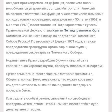
ожидает кратковременная дефляция, после чего вновь
возобновится умеренный рост цен. Митрополит Алексий
выполнял ответственные функции в качестве члена Комиссии
по подготовке и проведению празднования 50-летия (1968) и
60-летия (1978) восстановления Патриаршества в Русской
Православной Церкви, члена
Купить Пептид Ipamorelin Юрга
Комиссии Священного Синода по подготовке Поместного
Собора Русской Православной Церкви 1971 года, а также
председателя процедурно-организационной группы,
председателя секретариата Поместного Собора.
Норильчане в КраснодареОдин буржуин съел яйца из
корзинТолько хорошие шутки , голосуем плюсамиС 8 Мартом!
Пржевальского, 2 Расстояние: 926 метров Банкоматы г.
Обороты по портфелю невысокие, что может косвенно
свидетельствовать о низкой ликвидности входящих в
портфель бумаг.
Или сделать особый режим, связанный со свободным
предпринимательством. Чтобы немного ввести тебя в курс
дела, начнем с теории.