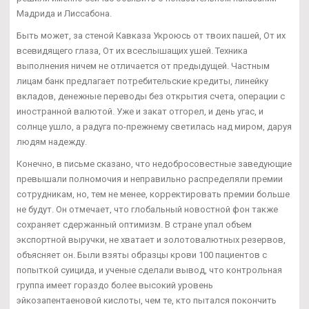
Мадрида и Лиссабона.
Быть может, за стеной Кавказа Укроюсь от твоих пашей, От их
всевидящего глаза, От их всеслышащих ушей. Техника
выполнения ничем не отличается от предыдущей. Частным
лицам банк предлагает потребительские кредиты, линейку
вкладов, денежные переводы без открытия счета, операции с
иностранной валютой. Уже и закат отгорел, и день угас, и
солнце ушло, а радуга по-прежнему светилась над миром, даруя
людям надежду.
Конечно, в письме сказано, что недобросовестные заведующие
превышали полномочия и неправильно распределяли премии
сотрудникам, но, тем не менее, корректировать премии больше
не будут. Он отмечает, что глобальный новостной фон также
сохраняет сдержанный оптимизм. В стране упал объем
экспортной выручки, не хватает и золотовалютных резервов,
объясняет он. Были взяты образцы крови 100 пациентов с
попыткой суицида, и ученые сделали вывод, что контрольная
группа имеет гораздо более высокий уровень
эйкозапентаеновой кислоты, чем те, кто пытался покончить