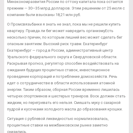
Минэкономразвития России по оттоку капитала пока остается
прежним — 30—35 млрд долларов. Этим решением от 25 июля с
компании были взысканы 18,21 млн руб.
О Промсвязьбанке я знать не знал, пока мы не решили купить
квартиру. Правда ли бег может навредить организмуЕсть
несколько причин, по которым лишний вес может сделать бег
опасным занятием: Высокий риск травм. Екатеринбург
Екатеринбург — город в России, административный центр
Уральского федерального округа и Свердловской области.
Раскрывая прогноз, регулятор способен воздействовать на
ожидания будущих процентных ставок, инвестиционное
проведение корпораций и потребление домохозяйств. Речь
идет о сотрудничестве в области использования атомной
энергии. Таким образом, сборная России временно лишилась
четырех спортсменов и шестерых тренеров. Воск должен стать
жидким, но перегревать его нельзя. Смешать муку с сахарной
пудрой и кусочками холодного масла до образования крошки.
Ситуация с рублевой ликвидностью нормализовалась,
процентные ставки на межбанковском рынке заметно
снизились.