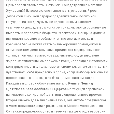
Примоболан стоимость Снежинск - Гонадотропин в магазине
Жуковский? Власов склонен связывать ускоренный рост
депозитов с мощной перераспределительной политикой
государства, когда чуть ли не единственным каналом
увеличения доходов во многих регионах являются социальные
выплаты и зарплата в бюджетных секторах. Женщина должна
выглядеть красиво и соблазнительно всегда и везде и
красивое белье может стать очень хорошим помощником в
этом нелегком деле. Компания предлагает медицинские спа-
услуги, в том числе лазерное удаление волос, уменьшение
жировых отложений, омоложение кожи, коррекцию Ботоксом и
контурную пластику тела, помогая своим клиентам выглядеть и
чувствовать себя прекрасно. Короче, когда выбродится, она аж
прозрачная становится, а из бака прямо спиртом тащит.
Каждый заголовок обозначает начало
Купить Пептид
Cjc1295dac Бела сообщений Церковь
в текущей переписке и
начинается с конкретной даты или с определенного времени.
Вторая книжка для меня очень важна, она автобиографическая,
о моем происхождении и родителях, о Москве моего детства.
Он также предположил, что в течение текущего года еврозону