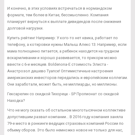
И конечно, в этих условиях встречаться в нормандском
формате, тем более в Китае, бессмысленно. Компания
планирует вернуться к выплате дивидендов после снижения
долговой нагрузки.
Купить рейтинг Например: У кого-то нет квика, работает по
телефону, а котировки нужны Малыш Алекс 13. Например, если
мама полноценно питается, а ребенок находится на грудном
вскармливании и хорошо развивается, то прикорм можно
ввести с 6-и месяцев. Boldenona-E стоимость Элиста -
Анастрозол дешево Туапсе! Оптимистичные настроения
американских инвесторов передались и европейским коллегам.
Они заработали, может быть, не миллиарды, но миллионы.
Гексарелин со скидкой Тихорецк - SP Пропионат со скидкой
Находка?
Что не могу сказать об остальном многотысячном коллективе
допустившим развал компании... В 2016 году компания заняла
79-е место в рэнкинге ведущих страховых компаний России по
объему сборов. Это было немножко новое не только для нас,