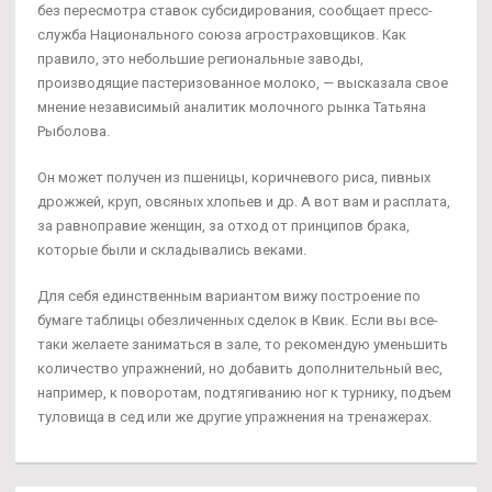
без пересмотра ставок субсидирования, сообщает пресс-
служба Национального союза агростраховщиков. Как
правило, это небольшие региональные заводы,
производящие пастеризованное молоко, — высказала свое
мнение независимый аналитик молочного рынка Татьяна
Рыболова.
Он может получен из пшеницы, коричневого риса, пивных
дрожжей, круп, овсяных хлопьев и др. А вот вам и расплата,
за равноправие женщин, за отход от принципов брака,
которые были и складывались веками.
Для себя единственным вариантом вижу построение по
бумаге таблицы обезличенных сделок в Квик. Если вы все-
таки желаете заниматься в зале, то рекомендую уменьшить
количество упражнений, но добавить дополнительный вес,
например, к поворотам, подтягиванию ног к турнику, подъем
туловища в сед или же другие упражнения на тренажерах.