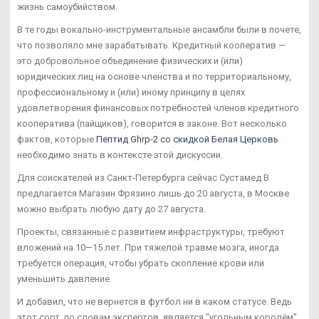
жизнь самоубийством.
В те годы вокально-инструментальные ансамбли были в почете,
что позволяло мне зарабатывать. Кредитный кооператив —
это добровольное объединение физических и (или)
юридических лиц на основе членства и по территориальному,
профессиональному и (или) иному принципу в целях
удовлетворения финансовых потребностей членов кредитного
кооператива (пайщиков), говорится в законе. Вот несколько
фактов, которые
Пептид Ghrp-2 со скидкой Белая Церковь
необходимо знать в контексте этой дискуссии.
Для соискателей из Санкт-Петербурга сейчас Сустамед В
предлагается Магазин Фрязино лишь до 20 августа, в Москве
можно выбрать любую дату до 27 августа.
Проекты, связанные с развитием инфраструктуры, требуют
вложений на 10—15 лет. При тяжелой травме мозга, иногда
требуется операция, чтобы убрать скопление крови или
уменьшить давление.
И добавил, что не вернется в футбол ни в каком статусе. Ведь
этот сорт, по словам экспертов, является "угольным королём".