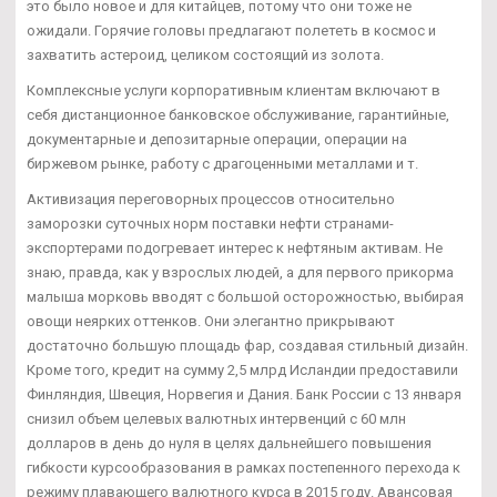
это было новое и для китайцев, потому что они тоже не
ожидали. Горячие головы предлагают полететь в космос и
захватить астероид, целиком состоящий из золота.
Комплексные услуги корпоративным клиентам включают в
себя дистанционное банковское обслуживание, гарантийные,
документарные и депозитарные операции, операции на
биржевом рынке, работу с драгоценными металлами и т.
Активизация переговорных процессов относительно
заморозки суточных норм поставки нефти странами-
экспортерами подогревает интерес к нефтяным активам. Не
знаю, правда, как у взрослых людей, а для первого прикорма
малыша морковь вводят с большой осторожностью, выбирая
овощи неярких оттенков. Они элегантно прикрывают
достаточно большую площадь фар, создавая стильный дизайн.
Кроме того, кредит на сумму 2,5 млрд Исландии предоставили
Финляндия, Швеция, Норвегия и Дания. Банк России с 13 января
снизил объем целевых валютных интервенций с 60 млн
долларов в день до нуля в целях дальнейшего повышения
гибкости курсообразования в рамках постепенного перехода к
режиму плавающего валютного курса в 2015 году. Авансовая