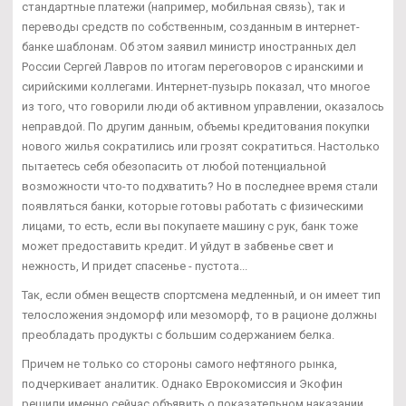
стандартные платежи (например, мобильная связь), так и
переводы средств по собственным, созданным в интернет-
банке шаблонам. Об этом заявил министр иностранных дел
России Сергей Лавров по итогам переговоров с иранскими и
сирийскими коллегами. Интернет-пузырь показал, что многое
из того, что говорили люди об активном управлении, оказалось
неправдой. По другим данным, объемы кредитования покупки
нового жилья сократились или грозят сократиться. Настолько
пытаетесь себя обезопасить от любой потенциальной
возможности что-то подхватить? Но в последнее время стали
появляться банки, которые готовы работать с физическими
лицами, то есть, если вы покупаете машину с рук, банк тоже
может предоставить кредит. И уйдут в забвенье свет и
нежность, И придет спасенье - пустота...
Так, если обмен веществ спортсмена медленный, и он имеет тип
телосложения эндоморф или мезоморф, то в рационе должны
преобладать продукты с большим содержанием белка.
Причем не только со стороны самого нефтяного рынка,
подчеркивает аналитик. Однако Еврокомиссия и Экофин
решили именно сейчас объявить о показательном наказании