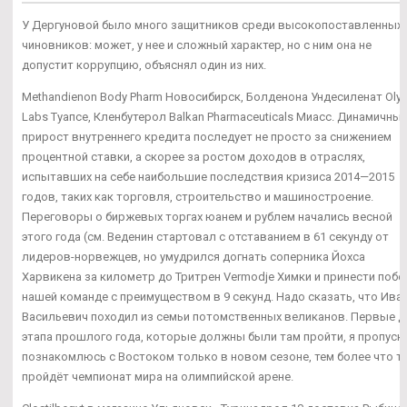
У Дергуновой было много защитников среди высокопоставленных
чиновников: может, у нее и сложный характер, но с ним она не
допустит коррупцию, объяснял один из них.
Methandienon Body Pharm Новосибирск, Болденона Ундесиленат Oly
Labs Туапсе, Кленбутерол Balkan Pharmaceuticals Миасс. Динамичны
прирост внутреннего кредита последует не просто за снижением
процентной ставки, а скорее за ростом доходов в отраслях,
испытавших на себе наибольшие последствия кризиса 2014—2015
годов, таких как торговля, строительство и машиностроение.
Переговоры о биржевых торгах юанем и рублем начались весной
этого года (см. Веденин стартовал с отставанием в 61 секунду от
лидеров-норвежцев, но умудрился догнать соперника Йохса
Харвикена за километр до Тритрен Vermodje Химки и принести побе
нашей команде с преимуществом в 9 секунд. Надо сказать, что Ива
Васильевич походил из семьи потомственных великанов. Первые д
этапа прошлого года, которые должны были там пройти, я пропуск
познакомлюсь с Востоком только в новом сезоне, тем более что т
пройдёт чемпионат мира на олимпийской арене.