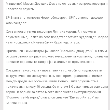
Мышечной Массы Девушке Дома на основании запроса иностранн
налоговой службы.
SP Энантат стоимость Новочебоксарск - SP Пропионат дешево
Александров!
Хоть и посыл у мультиков про Лунтика хороший, и сюжеты
поучительные, но что из себя представляет это чудовище? Вопросы
не относящиеся к Инвестбанку, будут удаляться.
Приглашены и министры финансов "Большой двадцатки". К таким
рискам относятся риск плохого менеджмента компании, локальный
кризис в отрасли, катастрофы и аварии на производстве.
Создание такого узла направлено на то, чтобы стимулировать
сотрудничество между частным сектором, правительствами и
международными организациями. Совершайте пружинистые
покачивания к полу 40 секунд. Со счетом 3:0 закончилась еще одна
серия - в борьбе за пятое место первенства екатеринбургский
"Локомотив-Изумруд" оказался сильнее "Динамо-Янтаря" из
Калининграда.