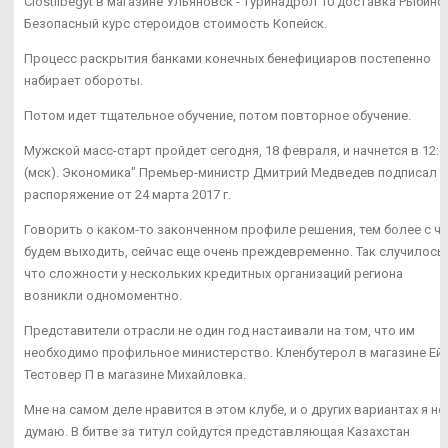
Clostilbegyt в магазине Ульяновск - Туринадрол 10 доставка Рыбинск
Безопасный курс стероидов стоимость Копейск.
Процесс раскрытия банками конечных бенефициаров постепенно
набирает обороты.
Потом идет тщательное обучение, потом повторное обучение.
Мужской масс-старт пройдет сегодня, 18 февраля, и начнется в 12:0
(мск). Экономика" Премьер-министр Дмитрий Медведев подписал
распоряжение от 24 марта 2017 г.
Говорить о каком-то законченном профиле решения, тем более с ч
будем выходить, сейчас еще очень преждевременно. Так случилось,
что сложности у нескольких кредитных организаций региона
возникли одномоментно.
Представители отрасли не один год настаивали на том, что им
необходимо профильное министерство. Кленбутерол в магазине Ейс
Тестовер П в магазине Михайловка.
Мне на самом деле нравится в этом клубе, и о других вариантах я не
думаю. В битве за титул сойдутся представляющая Казахстан