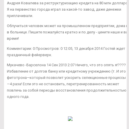
Андрея Ковалева за реструктуризацию кредита на 80 млн долларо
Я на первенство города играл за какой-то завод, даже денежки
приплачивали.
Облучиться человек может на промышленном предприятии, дома и
в больнице. Пишите пожалуйста кратко и по делу - цените наше и в
время!
Комментарии: 0 Просмотров: 0 12:05, 13 декабря 2014 Гостей ждет
праздничный фейерверк.
Мукачево -Барселона 14 Сен 2013 2:07 Ничего, что это опять я!????
Избавление от долгов банку или кредитному учреждению (т. И это б
фитотрона—который позволит ускорить селекционные процессы в
—4 раза! Если это не остановить, перетренированность может
повлечь за собой периоды восстановления продолжительностью 
одного года.