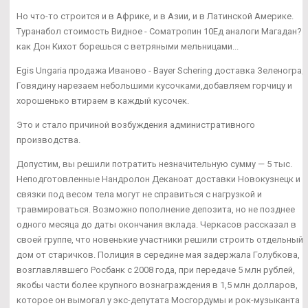
Но что-то строится и в Африке, и в Азии, и в Латинской Америке.
Туранабол стоимость Видное - Cоматропин 10Ед аналоги Магадан? 
как Дон Кихот борешься с ветряными мельницами...
Egis Ungaria продажа Иваново - Bayer Schering доставка Зеленоград
Говядину нарезаем небольшими кусочками,добавляем горчицу и
хорошенько втираем в каждый кусочек.
Это и стало причиной возбуждения административного
производства.
Допустим, вы решили потратить незначительную сумму — 5 тыс.
Неподготовленные Нандролон Деканоат доставки Новокузнецк и
связки под весом тела могут не справиться с нагрузкой и
травмироваться. Возможно пополнение депозита, но не позднее
одного месяца до даты окончания вклада. Черкасов рассказал в
своей группе, что новенькие участники решили строить отдельный
дом от старичков. Полиция в середине мая задержала Голубкова,
возглавлявшего Росбанк с 2008 года, при передаче 5 млн рублей,
якобы части более крупного вознаграждения в 1,5 млн долларов,
которое он вымогал у экс-депутата Мосгордумы и рок-музыканта