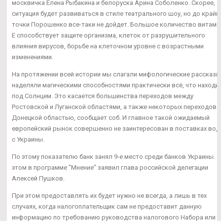
москвичка Елена Рыбакина и белоруска Арина Соболенко. Скорее,
ситуация будет развиваться в стиле театрального шоу, но до крайн
точки Порошенко все-таки не дойдет. Большое количество витами
Е способствует защите организма, клеток от разрушительного
влияния вирусов, борьбе на клеточном уровне с возрастными
изменениями.
На протяжении всей истории мы слагали мифологические рассказы
наделяли магическими способностями практически всё, что находи
под Солнцем. Это касается большинства переходов между
Ростовской и Луганской областями, а также некоторых переходов 
Донецкой областью, сообщает соб. И главное такой ожидаемый
европейский рынок совершенно не заинтересован в поставках вод
с Украины.
По этому показателю банк занял 9-е место среди банков Украины. 
этом в программе "Мнение" заявил глава российской делегации
Алексей Пушков.
При этом предоставлять их будет нужно не всегда, а лишь в тех
случаях, когда налогоплательщик сам не предоставит данную
информацию по требованию руководства налогового Набора или