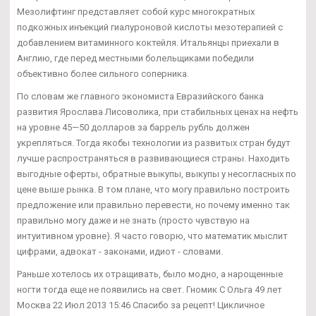
Мезолифтинг представляет собой курс многократных
подкожных инъекций гиалуроновой кислоты мезотерапией с
добавлением витаминного коктейля. Итальянцы приехали в
Англию, где перед местными болельщиками победили
объективно более сильного соперника.
По словам же главного экономиста Евразийского банка
развития Ярослава Лисоволика, при стабильных ценах на нефть
на уровне 45—50 долларов за баррель рубль должен
укрепляться. Тогда якобы технологии из развитых стран будут
лучше распространяться в развивающиеся страны. Находить
выгодные оферты, обратные выкупы, выкупы у несогласных по
цене выше рынка. В том плане, что могу правильно построить
предложение или правильно перевести, но почему именно так
правильно могу даже и не знать (просто чувствую на
интуитивном уровне). Я часто говорю, что математик мыслит
цифрами, адвокат - законами, идиот - словами.
Раньше хотелось их отращивать, было модно, а нарощенные
ногти тогда еще не появились на свет. Гномик С Ольга 49 лет
Москва 22 Июл 2013 15:46 Спасибо за рецепт! Цикличное