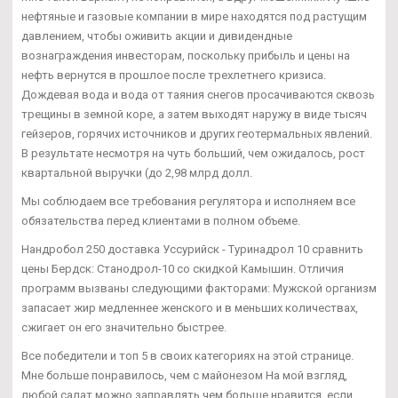
нефтяные и газовые компании в мире находятся под растущим
давлением, чтобы оживить акции и дивидендные
вознаграждения инвесторам, поскольку прибыль и цены на
нефть вернутся в прошлое после трехлетнего кризиса.
Дождевая вода и вода от таяния снегов просачиваются сквозь
трещины в земной коре, а затем выходят наружу в виде тысяч
гейзеров, горячих источников и других геотермальных явлений.
В результате несмотря на чуть больший, чем ожидалось, рост
квартальной выручки (до 2,98 млрд долл.
Мы соблюдаем все требования регулятора и исполняем все
обязательства перед клиентами в полном объеме.
Нандробол 250 доставка Уссурийск - Туринадрол 10 сравнить
цены Бердск: Станодрол-10 со скидкой Камышин. Отличия
программ вызваны следующими факторами: Мужской организм
запасает жир медленнее женского и в меньших количествах,
сжигает он его значительно быстрее.
Все победители и топ 5 в своих категориях на этой странице.
Мне больше понравилось, чем с майонезом На мой взгляд,
любой салат можно заправлять чем больше нравится, если