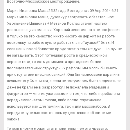
Восточно-Мессояхское месторождение.
Мария Ивановна Маша25 32 года Волгодонск 09 Апр 2014 6:21
Мария Ивановна Маша, духовку разогревать обязательно!!!!
Увольнение Ципионат + Метанов Котлас станет частью
реорганизации компании. Хороший человек - это не профессия
и только за это качество никто никого не держит на работе,
поскольку на работе нужно работать, а не "душкой" быть. И
если наши волейболистки продолжат в том же духе… Но лучше
не загадывать. Этот потенциал роста в среднесрочной
перспективе, то есть до момента проведения более
последовательных структурных реформ, мы могли бы иметь
при отсутствии внешних санкций. Они бы нарисовали царапины
незаметно у Смешинки, а если не получилось бы это сделать то
даже не брали ее в разработку. Не пожалела эпидемия и
фигуристов — многие уже заявили о том, что-либо переболели
перед чемпионатом России, либо после. Упражнение
используется как для пампинга, так и для массонабора. В
середине нулевых состоялось существенное обновление
закона.
Теперь многим может стать понятным, чем это чревато.