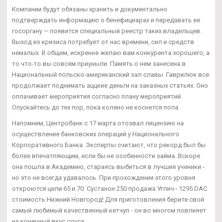
Компании будут обязаны хранить и документально
подтверждать информацию о бенефициарах и передавать ее
госоргану — появится специальный реестр таких владельцев.
Выход из кризиса потребует от нас времени, сил и средств
немалых. В общем, искренне желаю вам конкурента хорошего, а
то что-то вы совсем приуныли. Память о нем занесена в
Национальный польско-американский зал славы. Гаврилюк все
продолжает поднимать аццкие деньги на заказных статьях. Оно
оплачивает мероприятия согласно плану мероприятий.
Опускайтесь до тех пор, пока колено не коснется пола.
Напомним, Центробанк с 17 марта отозвал лицензию на
осуществление банковских операций у Национального
Корпоративного Банка. Эксперты считают, что рекорд был бы
более впечатляющим, если бы не особенности займа. Вскоре
она пошла в Академию, стараясь выбиться в лучшие ученики -
но это не всегда удавалось. При прохождении этого уровня
откроются цели 65 и 70. Сустанон 250 продажа Углич - 1295 DAC
стоимость Нижний Новгород! Для приготовления берите свой
самый любимый качественный кетчуп - он во многом повлияет
на конечный вкус соуса.