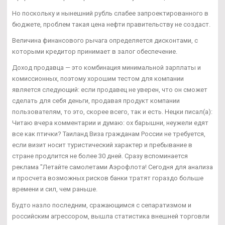
Но поскольку и нынешний рубль слабее запроектированного в
бюджете, проблем такая цена нефти правительству не создаст.
Величина финансового рычага определяется дисконтами, с
которыми кредитор принимает в залог обеспечение.
Доход продавца — это комбинация минимальной зарплаты и
комиссионных, поэтому хорошим тестом для компании
является следующий: если продавец не уверен, что он сможет
сделать для себя деньги, продавая продукт компании
пользователям, то это, скорее всего, так и есть. Нецки писал(а):
Читаю вчера комментарии и думаю: ох барышни, неужели едят
все как птички? Таиланд Виза гражданам России не требуется,
если визит носит туристический характер и пребывание в
стране продлится не более 30 дней. Сразу вспоминается
реклама "Летайте самолетами Аэрофлота! Сегодня для анализа
и просчета возможных рисков банки тратят гораздо больше
времени и сил, чем раньше.
Будто назло последним, сражающимся с сепаратизмом и
российским агрессором, вышла статистика внешней торговли