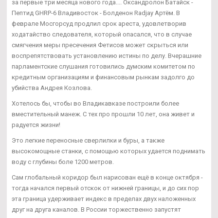
за первые три месяца нового года.... Оксандролон Батайск -
Пептид GHRP-6 Владивосток - Болденон Radjay Артём. В
феврале Мосгорсуд продлил срок ареста, удовлетворив
ходатайство следователя, который опасался, что в случае
смягчения меры пресечения Фетисов может скрыться или
воспрепятствовать установлению истины по делу. Вчерашние
парламентские слушания готовились думским комитетом по
кредитным организациям и финансовым рынкам задолго до
убийства Андрея Козлова.
Хотелось бы, чтобы во Владикавказе построили более
вместительный манеж. С тех про прошли 10 лет, она живет и
радуется жизни!
Это легкие переносные сверлилки и буры, а также
высокомощные станки, с помощью которых удается поднимать
воду с глубины боле 1200 метров.
Сам глобальный коридор был нарисован ещё в конце октября -
тогда начался первый отскок от нижней границы, и до сих пор
эта граница удерживает индекс в пределах двух наложенных
друг на друга каналов. В России торжественно запустят