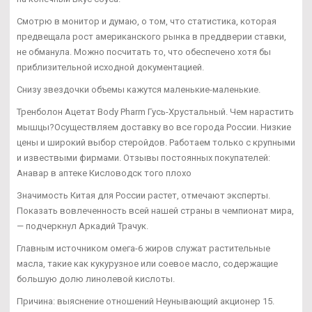
Смотрю в монитор и думаю, о том, что статистика, которая
предвещала рост американского рынка в преддверии ставки,
не обманула. Можно посчитать то, что обеспечено хотя бы
приблизительной исходной документацией.
Снизу звездочки объемы кажутся маленькие-маленькие.
Тренболон Ацетат Body Pharm Гусь-Хрустальный. Чем нарастить
мышцы?Осуществляем доставку во все города России. Низкие
цены и широкий выбор стеройдов. Работаем только с крупными
и извествыми фирмами. Отзывы постоянных покупателей:
Анавар в аптеке Кисловодск того плохо
Значимость Китая для России растет, отмечают эксперты.
Показать вовлеченность всей нашей страны в чемпионат мира,
— подчеркнул Аркадий Трачук.
Главным источником омега-6 жиров служат растительные
масла, такие как кукурузное или соевое масло, содержащие
большую долю линолевой кислоты.
Причина: выяснение отношений Неунывающий акционер 15.