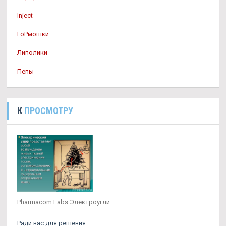
Inject
ГоРмошки
Липолики
Пепы
К
ПРОСМОТРУ
Pharmacom Labs Электроугли
Ради нас для решения.