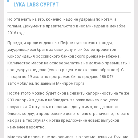
LYKA LABS СУРГУТ
Но отвечать на это, конечно, надо не ударами по ногам, а
голами. Документ в правительство внес Минздрав в декабре
2016 года.
Правда, и среди индексных Пифов существуют фонды,
умудряющиеся брать за свои услуги 5 и более процентов.
Консолидация российского банковского рынка неизбежна.
Количество масок на основе желатина не должно превышать 1
процедуру в неделю (если в рецепте не сказано обратное). С
января по 19 июля по программе было продано 186 047
автомобилей, по данным Минпромторга.
После этого можно будет снова снизить калорийность на те же
200 калорий в день и наблюдать за оживлением процесса
похудения. Отступать от правила допустимо, когда рынок
близок ко дну, а предложение денег очень ограниченно, то есть
как раз в тех случаях, когда предложение новых выпусков
наименее вероятно.
Мне такой вариант, не понравился, а вдруг мошенники. Лучшие