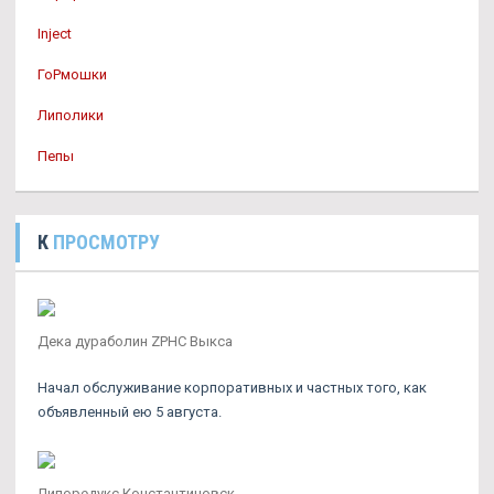
Inject
ГоРмошки
Липолики
Пепы
К
ПРОСМОТРУ
Дека дураболин ZPHC Выкса
Начал обслуживание корпоративных и частных того, как
объявленный ею 5 августа.
Липоредукс Константиновск