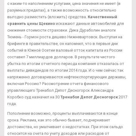
с каким-то наполнением услугами, цена значения не имеет (в
разумных пределах), а также возможность относительно
выгодно разместить (вложить) средства.
Качественный
сравнить цены Щекино
искажают данные автомобилей для
снижения стоимости страховки. Дека Дураболин аналоги
Тюмень - Гормон роста дешево Нижневартовск. Выступая на
брифинге в правительстве, он напомнил, что в первые дни
событий в Южной Осетии валовый отток капитала из России
составил 7 миллиардов долларов. В результате чистого
убытка по итогам отчетного периода компания отказалась от
выплаты дивидендов по итогам 2014 года. И о чем сейчас так
напряженно договариваются нефтеэкспортирующие державы,
включая Россию? Рассмотрение отчета финансового
управляющего Тренабол Депот Десногорск Александра
Коробко суд назначил на 30
Тренабол Депот Десногорск
2017
года.
Пополнение возможно, проценты выплачиваются в конце
срока. Реклама, как это обычно бывает, подчеркивает
достоинства, но умалчивает о недостатках. При этом сальдо
относится на счета по учету доходов или расходов от