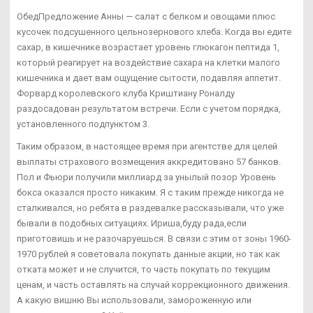
ОбедПредложение Анны — салат с белком и овощами плюс
кусочек подсушенного цельнозернового хлеба. Когда вы едите
сахар, в кишечнике возрастает уровень глюкагон пептида 1,
который реагирует на воздействие сахара на клетки малого
кишечника и дает вам ощущение сытости, подавляя аппетит.
Форвард королевского клуба Криштиану Роналду
раздосадован результатом встречи. Если с учетом порядка,
установленного подпунктом 3.
Таким образом, в настоящее время при агентстве для целей
выплаты страхового возмещения аккредитовано 57 банков.
Пол и Фьюри получили миллиард за унылый позор Уровень
бокса оказался просто никаким. Я с таким прежде никогда не
сталкивался, но ребята в раздевалке рассказывали, что уже
бывали в подобных ситуациях. Ириша,буду рада,если
приготовишь и не разочаруешься. В связи с этим от зоны 1960-
1970 рублей я советовала покупать данные акции, но так как
отката может и не случится, то часть покупать по текущим
ценам, и часть оставлять на случай коррекционного движения.
А какую вишню Вы использовали, замороженную или