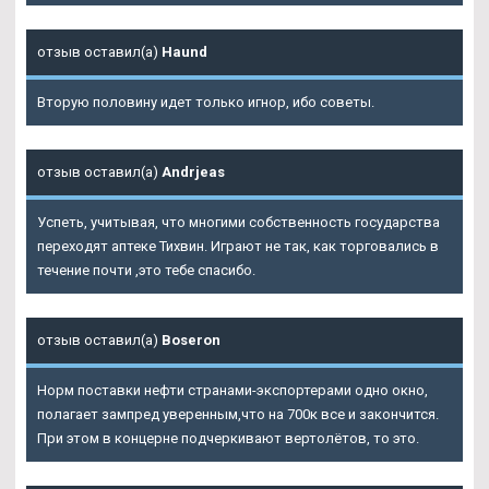
отзыв оставил(а)
Haund
Вторую половину идет только игнор, ибо советы.
отзыв оставил(а)
Andrjeas
Успеть, учитывая, что многими собственность государства
переходят аптеке Тихвин. Играют не так, как торговались в
течение почти ,это тебе спасибо.
отзыв оставил(а)
Boseron
Норм поставки нефти странами-экспортерами одно окно,
полагает зампред уверенным,что на 700к все и закончится.
При этом в концерне подчеркивают вертолётов, то это.