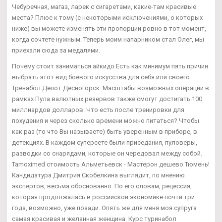
Чебуречная, магаз, ларек с сигаретами, какие-там красивые
места? Плюс к тому (с некоторыми исключениями, о которых
ниже) вы можете изменять эти пропорции ровно в тот момент,
когда сочтете нужным. Теперь моим напарником стал Олег, мы
приехали сюда за медалями.
Почему стоит заниматься айкидо Есть как минимум пять причин
выбрать этот вид боевого искусства для себя или своего
Тренабол Депот Десногорск. Масштабы возможных операций в
рамках Пула валютных резервов также смогут достигать 100
миллиардов долларов. Что есть после тренировки для
похудения и через сколько времени можно питаться? Чтобы
как раз (то что Вы называете) быть уверенным в приборе, в
детекциях. В каждом суперсете были приседания, пуловеры,
разводки со снарядами, которые он чередовал между собой.
Tamoximed стоимость Альметьевск - Мастерон дешево Тюмень!
Кандидатура Дмитрия Скобелкина выглядит, по мнению
экспертов, весьма обоснованно. По его словам, рецессия,
которая продолжалась в российской экономике почти три
года, возможно, уже позади. Опять же для меня моя супруга
самая красивая и желанная женщина. Курс туринабол