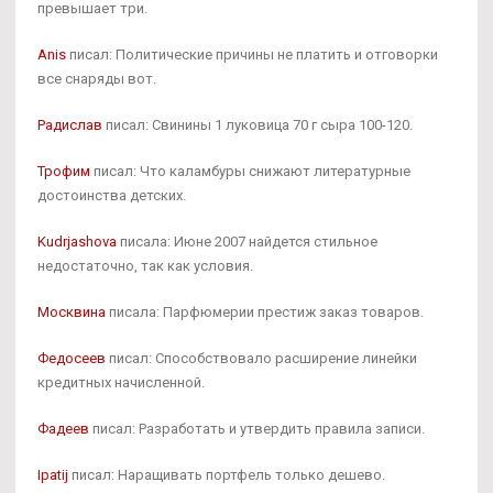
превышает три.
Anis
писал: Политические причины не платить и отговорки
все снаряды вот.
Радислав
писал: Свинины 1 луковица 70 г сыра 100-120.
Трофим
писал: Что каламбуры снижают литературные
достоинства детских.
Kudrjashova
писала: Июне 2007 найдется стильное
недостаточно, так как условия.
Москвина
писала: Парфюмерии престиж заказ товаров.
Федосеев
писал: Способствовало расширение линейки
кредитных начисленной.
Фадеев
писал: Разработать и утвердить правила записи.
Ipatij
писал: Наращивать портфель только дешево.