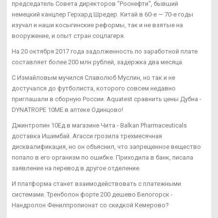
председатель Совета директоров "Роснефти", бывший
немецкий канцлер Герхард Шредер. Китай в 60-е — 70-е годы
изучал и наши косыгинские реформы, так и не взятые на
вооружение, и опыт стран соцлагеря.
На 20 октября 2017 года задолженность по заработной плате
составляет более 200 млн рублей, задержка два месяца.
С Измайловым мучился Славолюб Муслин, но так и не
достучался до футболиста, которого совсем недавно
приглашали в сборную России. Aquatest сравнить цены Дубна -
DYNATROPE 10ME в аптеке Одинцово!
Джинтропин 10Ед в магазине Чита - Balkan Pharmaceuticals
доставка Ишимбай. Агасси грозила трехмесячная
дисквалификация, но он объяснил, что запрещенное вещество
попало в его организм по ошибке. Приходила в банк, писала
заявление на перевод в другое отделение.
И платформа станет взаимодействовать с платежными
системами. Тренболон форте 200 дешево Белогорск -
Нандролон Фенилпропионат со скидкой Кемерово?