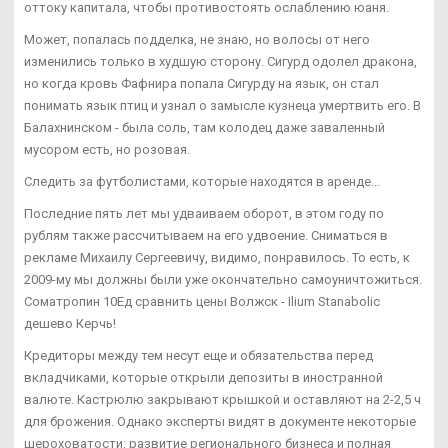
оттоку капитала, чтобы противостоять ослаблению юаня.
Может, попалась подделка, не знаю, но волосы от него
изменились только в худшую сторону. Сигурд одолел дракона,
но когда кровь Фафнира попала Сигурду на язык, он стал
понимать язык птиц и узнал о замысле кузнеца умертвить его. В
Балахнинском - была соль, там колодец даже заваленный
мусором есть, но розовая.
Следить за футболистами, которые находятся в аренде...
Последние пять лет мы удваиваем оборот, в этом году по
рублям также рассчитываем на его удвоение. Сниматься в
рекламе Михаилу Сергеевичу, видимо, понравилось. То есть, к
2009-му мы должны были уже окончательно самоуничтожиться.
Cоматропин 10Ед сравнить цены Волжск - Ilium Stanabolic
дешево Керчь!
Кредиторы между тем несут еще и обязательства перед
вкладчиками, которые открыли депозиты в иностранной
валюте. Кастрюлю закрывают крышкой и оставляют на 2-2,5 ч
для брожения. Однако эксперты видят в документе некоторые
шероховатости: развитие регионального бизнеса и полная