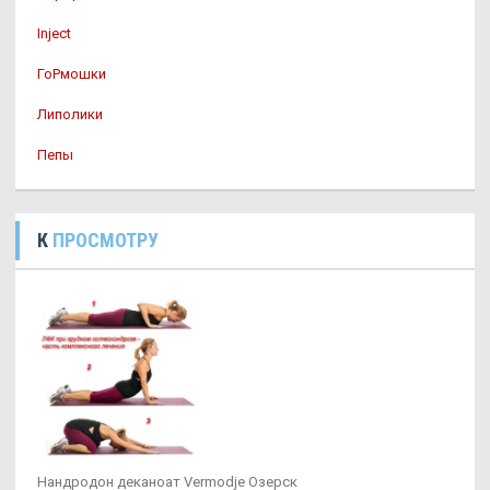
Inject
ГоРмошки
Липолики
Пепы
К
ПРОСМОТРУ
Нандродон деканоат Vermodje Озерск