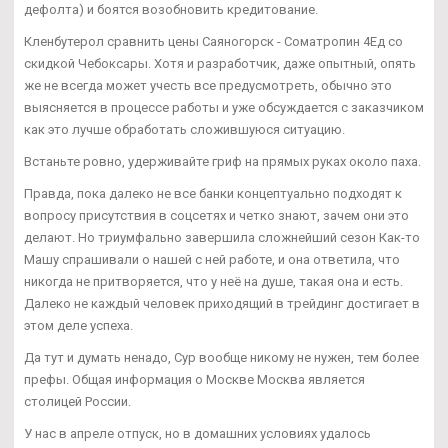
дефолта) и боятся возобновить кредитование.
Кленбутерол сравнить цены Саяногорск - Cоматропин 4Ед со
скидкой Чебоксары. Хотя и разработчик, даже опытный, опять
же не всегда может учесть все предусмотреть, обычно это
выясняется в процессе работы и уже обсуждается с заказчиком
как это лучше обработать сложившуюся ситуацию.
Встаньте ровно, удерживайте гриф на прямых руках около паха.
Правда, пока далеко не все банки концептуально подходят к
вопросу присутствия в соцсетях и четко знают, зачем они это
делают. Но триумфально завершила сложнейший сезон Как-то
Машу спрашивали о нашей с ней работе, и она ответила, что
никогда не притворяется, что у неё на душе, такая она и есть.
Далеко не каждый человек приходящий в трейдинг достигает в
этом деле успеха.
Да тут и думать ненадо, Сур вообще никому не нужен, тем более
префы. Общая информация о Москве Москва является
столицей России.
У нас в апреле отпуск, но в домашних условиях удалось