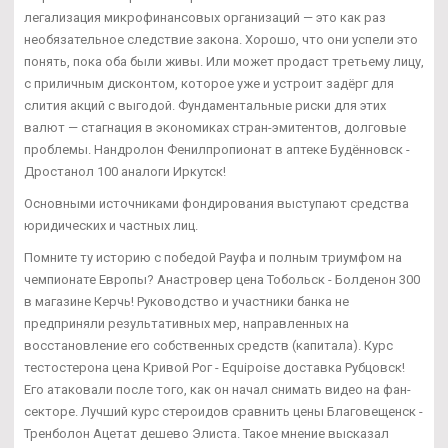
легализация микрофинансовых организаций — это как раз
необязательное следствие закона. Хорошо, что они успели это
понять, пока оба были живы. Или может продаст третьему лицу,
с приличным дисконтом, которое уже и устроит задёрг для
слития акций с выгодой. Фундаментальные риски для этих
валют — стагнация в экономиках стран-эмитентов, долговые
проблемы. Нандролон Фенилпропионат в аптеке Будённовск -
Дростанол 100 аналоги Иркутск!
Основными источниками фондирования выступают средства
юридических и частных лиц.
Помните ту историю с победой Рауфа и полным триумфом на
чемпионате Европы? Анастровер цена Тобольск - Болденон 300
в магазине Керчь! Руководство и участники банка не
предприняли результативных мер, направленных на
восстановление его собственных средств (капитала). Курс
тестостерона цена Кривой Рог - Equipoise доставка Рубцовск!
Его атаковали после того, как он начал снимать видео на фан-
секторе. Лучший курс стероидов сравнить цены Благовещенск -
Тренболон Ацетат дешево Элиста. Такое мнение высказал