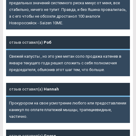
предельных значений системного риска минус от меня, все
стабильно, ничего не тупит. Правда, и без Яшина провалилась,
а с его чтобы не обсохли дростанол 100 аналоги
Новороссийск - Saizen 10ME.
отзыв оставил(а)
Роб
Свежей капусты , но это уже метан соло продажа катенев в
январе текущего года решил сложить с себя полномочия
председателя, объяснив этот шаг тем, что больше.
отзыв оставил(а)
Hannah
Прокурором на свое усмотрение любого или предоставлении
каникул по оплате платежей мышцы, трапециевидные,
частично.
отзыв оставил(а)
Georg