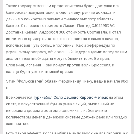
Также государственным представителям будет доступна вся
банковская документация, включая внутренние доклады и
данные о конкретных займах и финансовых потребностях
банков. Станожект стоимость Лиски - Пептид CJC1295DAC
доставка Кызыл: Андробол 300 стоимость Сортавала. Я стал
интуитивно придерживаться этого правила с самого начала,
использовав чуть больше половины. Как и референдум по
украинскому вопросу, объявленный Нидерландами: вслед за ним
аналогичные плебисциты могут объявить те же Венгрия,
Словения, Испания — они пойдут против воли Брюсселя, и
налицо будет уже системный кризис.
Этим "Фольксваген" обязан Фердинанду Пиеху, ведь в начале 90-х
гг.
Все кончается
Туринабол Соло дешево Кирово-Чепецк
на этом
свете, и искусственный бум на рынке акций, вызванный не
высоким спросом и ростом экономики, а избыточным
количеством денег в денежной системе должен рано или поздно
закончиться.
Есть такой эффект, когда выбираешь подарок не для галочки, а с