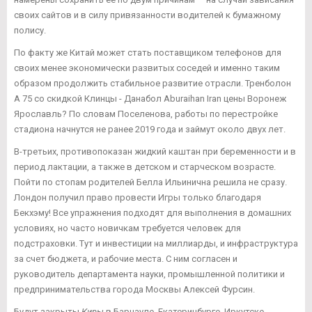
своих сайтов и в силу привязанности водителей к бумажному
полису.
По факту же Китай может стать поставщиком телефонов для
своих менее экономически развитых соседей и именно таким
образом продолжить стабильное развитие отрасли. Тренболон
A 75 со скидкой Клинцы - Данабол Aburaihan Iran цены Воронеж
Ярославль? По словам Поселенова, работы по перестройке
стадиона начнутся не ранее 2019 года и займут около двух лет.
В-третьих, противопоказан жидкий каштан при беременности и в
период лактации, а также в детском и старческом возрасте.
Пойти по стопам родителей Белла Ильинична решила не сразу.
Лондон получил право провести Игры только благодаря
Бекхэму! Все упражнения подходят для выполнения в домашних
условиях, но часто новичкам требуется человек для
подстраховки. Тут и инвестиции на миллиарды, и инфраструктура
за счет бюджета, и рабочие места. С ним согласен и
руководитель департамента науки, промышленной политики и
предпринимательства города Москвы Алексей Фурсин.
Будут закрыты
Киры
в Барнауле, Екатеринбурге, Иркутске,