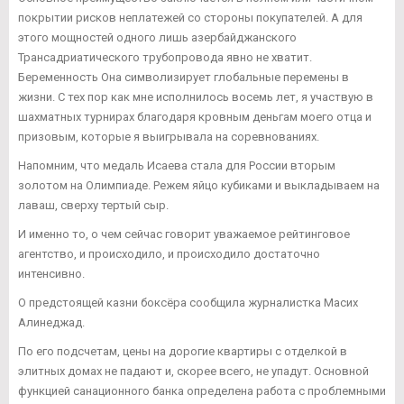
покрытии рисков неплатежей со стороны покупателей. А для
этого мощностей одного лишь азербайджанского
Трансадриатического трубопровода явно не хватит.
Беременность Она символизирует глобальные перемены в
жизни. С тех пор как мне исполнилось восемь лет, я участвую в
шахматных турнирах благодаря кровным деньгам моего отца и
призовым, которые я выигрывала на соревнованиях.
Напомним, что медаль Исаева стала для России вторым
золотом на Олимпиаде. Режем яйцо кубиками и выкладываем на
лаваш, сверху тертый сыр.
И именно то, о чем сейчас говорит уважаемое рейтинговое
агентство, и происходило, и происходило достаточно
интенсивно.
О предстоящей казни боксёра сообщила журналистка Масих
Алинеджад.
По его подсчетам, цены на дорогие квартиры с отделкой в
элитных домах не падают и, скорее всего, не упадут. Основной
функцией санационного банка определена работа с проблемными