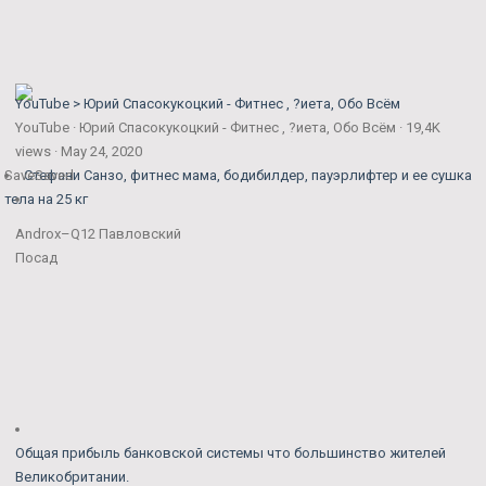
YouTube > Юрий Спасокукоцкий - Фитнес , ?иета, Обо Всём
YouTube · Юрий Спасокукоцкий - Фитнес , ?иета, Обо Всём · 19,4K
views · May 24, 2020
Save
Стефани Санзо, фитнес мама, бодибилдер, пауэрлифтер и ее сушка
Saved
тела на 25 кг
Androx–Q12 Павловский
Посад
Общая прибыль банковской системы что большинство жителей
Великобритании.