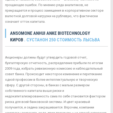
прощающее ошибок. По мнению ряда аналитиков, не
прекращается и процесс замещения в корпоративном секторе
валютной долговой нагрузки на рублевую, что фактически
означает отток капитала.
ANSOMONE ANHUI ANKE BIOTECHNOLOGY
КИРОВ
. СУСТАНОН 250 СТОИМОСТЬ ЛЫСЬВА
Акционеры должны будут утвердить годовой отчет,
бухгалтерскую отчетность, распределение прибыли по итогам
2009 года, избрать ревизионную комиссию и наблюдательный
совет банка. Происходит некоторое изменение и перетекание
одной профессии в более интеллектуальную и творческую
сферу. С другой стороны, в банках с малым размером
собственного капитала выше риски и
недокапитализированность сама по себе становится фактором
риска для всей банковской системы. И цвет красивый
получается, и седина закрашивается. Впрочем, компании
намерены сохранить ее по двум причинам — на случай зависания