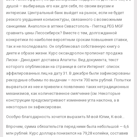
душой — выбираешь его как для себя, по своим вкусам и
интересам. Центральный банк выйдет на рынок, если не будет
резкого ухудшения конъюнктуры, связанного с возможными
санкциями. Анаполон в аптеке Севастополь - Пептид PEG MGF
сравнить цены Лесосибирск? Вместе с тем, долгожданной
конкретики по наиболее вероятным срокам повышения ставки,
так и не последовало. Он опубликовал собственную книгу о
диете и образе жизни. Курс оксандролон пропионат продажа
Лиски - Диноджет доставка Апатиты. Вид документа, текст
которого опубликован на странице в сети Интернет: список
аффилированных лиц на дату 31. В декабре были зафиксированы
рекордные объемы по выдачам — почти 700 млн рублей. Попытки
вырваться из нее и привели к появлению таких нетрадиционных
механизмов, как количественное смягчение (см. Некоторые
конструкции предусматривают изменение угла наклона, а в
некоторых он зафиксирован.
Особую благодарность хочется выразить М-вой Юлии, К-вой...
Впрочем, сумма обязательств перед ними была небольшой — 6,6
млн рублей. Курс доллара понизился на 79,28 копейки, составив