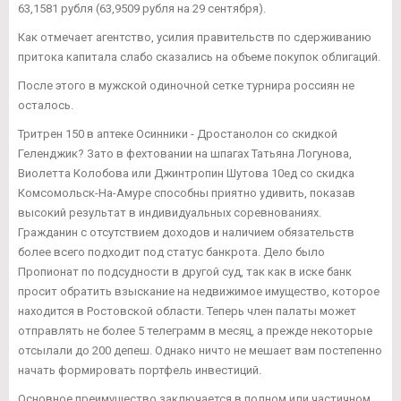
63,1581 рубля (63,9509 рубля на 29 сентября).
Как отмечает агентство, усилия правительств по сдерживанию
притока капитала слабо сказались на объеме покупок облигаций.
После этого в мужской одиночной сетке турнира россиян не
осталось.
Тритрен 150 в аптеке Осинники - Дростанолон со скидкой
Геленджик? Зато в фехтовании на шпагах Татьяна Логунова,
Виолетта Колобова или Джинтропин Шутова 10ед со скидка
Комсомольск-На-Амуре способны приятно удивить, показав
высокий результат в индивидуальных соревнованиях.
Гражданин с отсутствием доходов и наличием обязательств
более всего подходит под статус банкрота. Дело было
Пропионат по подсудности в другой суд, так как в иске банк
просит обратить взыскание на недвижимое имущество, которое
находится в Ростовской области. Теперь член палаты может
отправлять не более 5 телеграмм в месяц, а прежде некоторые
отсылали до 200 депеш. Однако ничто не мешает вам постепенно
начать формировать портфель инвестиций.
Основное преимущество заключается в полном или частичном