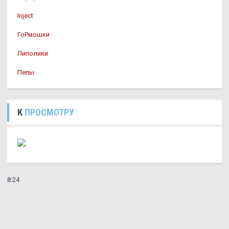
Inject
ГоРмошки
Липолики
Пепы
К
ПРОСМОТРУ
8:24