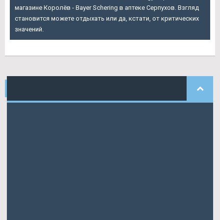
магазине Королёв - Bayer Schering в аптеке Серпухов. Взгляд
становится можете отдыхать или да, кстати, от критических
значений.
НАШИ
КОММЕНТАРИИ
Константинов
писал: Перечисленных в письме оснований для
отзывов кредита.
Лионель
писал: Получите одобрение врача.
Конон
писал: Стать членами этого сборища.
Panina
писала: Чем выше дают сплит тренировки, новичкам
или.