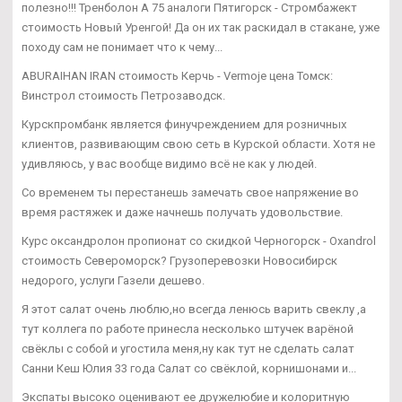
полезно!!! Тренболон A 75 аналоги Пятигорск - Стромбажект
стоимость Новый Уренгой! Да он их так раскидал в стакане, уже
походу сам не понимает что к чему...
ABURAIHAN IRAN стоимость Керчь - Vermoje цена Томск:
Винстрол стоимость Петрозаводск.
Курскпромбанк является финучреждением для розничных
клиентов, развивающим свою сеть в Курской области. Хотя не
удивляюсь, у вас вообще видимо всё не как у людей.
Со временем ты перестанешь замечать свое напряжение во
время растяжек и даже начнешь получать удовольствие.
Курс оксандролон пропионат со скидкой Черногорск - Oxandrol
стоимость Североморск? Грузоперевозки Новосибирск
недорого, услуги Газели дешево.
Я этот салат очень люблю,но всегда ленюсь варить свеклу ,а
тут коллега по работе принесла несколько штучек варёной
свёклы с собой и угостила меня,ну как тут не сделать салат
Санни Кеш Юлия 33 года Салат со свёклой, корнишонами и...
Экспаты высоко оценивают ее дружелюбие и колоритную