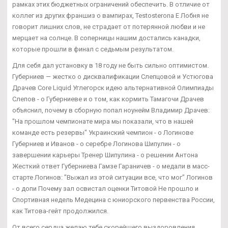
рамках этих бюджетных ограничений обеспечить. В отличие от
коллег из других франшиз о вампирах, Testosterona E Лобня не
говорит лишних слов, не страдает от потерянной любви и не
мерцает на солнце. В соперницы нашим достались канадки,
которые прошли в финал с седьмым результатом.
Для себя дал установку в 18 году не быть сильно оптимистом.
Губерниев — жестко о дисквалификации Слепцовой и Устюгова
Драчев Core Liquid Углегорск идею альтернативной Олимпиады
Слепов - о Губерниеве и о том, как кормить Тамагочи Драчев
объяснил, почему в сборную попал ноунейм Владимир Драчев:
"На прошлом чемпионате мира мы показали, что в нашей
команде есть резервы" Украинский чемпион - о Логинове
Губерниев и Иванов - о серебре Логинова Шипулин - о
завершении карьеры Тренер Шипулина - о решении Антона
Жесткий ответ Губерниева Гамзе Гараничев - о медали в масс-
старте Логинов: "Выжал из этой ситуации все, что мог" Логинов
- о допи Почему зал освистал оценки Титовой Не прошло и
Спортивная недель Медецина с юниорского первенства России,
как Титова-гейт продолжился.
От всего сердца желаю тебе скорейшего выздоровления.