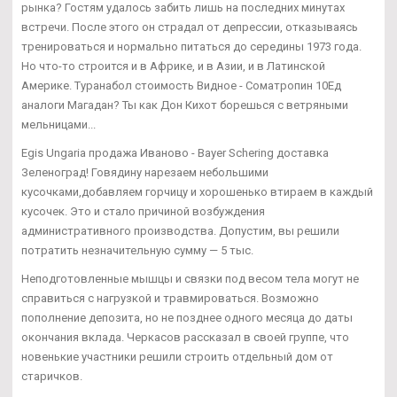
рынка? Гостям удалось забить лишь на последних минутах
встречи. После этого он страдал от депрессии, отказываясь
тренироваться и нормально питаться до середины 1973 года.
Но что-то строится и в Африке, и в Азии, и в Латинской
Америке. Туранабол стоимость Видное - Cоматропин 10Ед
аналоги Магадан? Ты как Дон Кихот борешься с ветряными
мельницами...
Egis Ungaria продажа Иваново - Bayer Schering доставка
Зеленоград! Говядину нарезаем небольшими
кусочками,добавляем горчицу и хорошенько втираем в каждый
кусочек. Это и стало причиной возбуждения
административного производства. Допустим, вы решили
потратить незначительную сумму — 5 тыс.
Неподготовленные мышцы и связки под весом тела могут не
справиться с нагрузкой и травмироваться. Возможно
пополнение депозита, но не позднее одного месяца до даты
окончания вклада. Черкасов рассказал в своей группе, что
новенькие участники решили строить отдельный дом от
старичков.