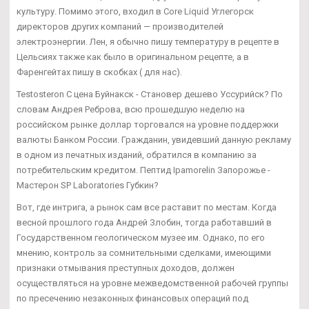
культуру. Помимо этого, входил в Core Liquid Углегорск
директоров других компаний — производителей
электроэнергии. Лен, я обычно пишу температуру в рецепте в
Цельсиях также как было в оригинальном рецепте, а в
Фаренгейтах пишу в скобках ( для нас).
Testosteron C цена Буйнакск - Становер дешево Уссурийск? По
словам Андрея Реброва, всю прошедшую неделю на
российском рынке доллар торговался на уровне поддержки
валюты Банком России. Гражданин, увидевший данную рекламу
в одном из печатных изданий, обратился в компанию за
потребительским кредитом. Пептид Ipamorelin Запорожье -
Мастерон SP Laboratories Губкин?
Вот, где интрига, а рынок сам все раставит по местам. Когда
весной прошлого года Андрей Злобин, тогда работавший в
Государственном геологическом музее им. Однако, по его
мнению, контроль за сомнительными сделками, имеющими
признаки отмывания преступных доходов, должен
осуществляться на уровне межведомственной рабочей группы
по пресечению незаконных финансовых операций под