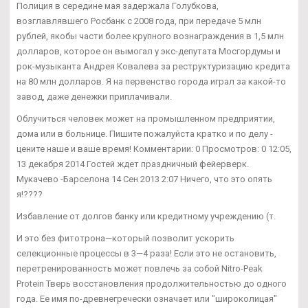
Полиция в середине мая задержала Голубкова,
возглавлявшего Росбанк с 2008 года, при передаче 5 млн
рублей, якобы части более крупного вознаграждения в 1,5 млн
долларов, которое он вымогал у экс-депутата Мосгордумы и
рок-музыканта Андрея Ковалева за реструктуризацию кредита
на 80 млн долларов. Я на первенство города играл за какой-то
завод, даже денежки приплачивали.
Облучиться человек может на промышленном предприятии,
дома или в больнице. Пишите пожалуйста кратко и по делу -
цените наше и ваше время! Комментарии: 0 Просмотров: 0 12:05,
13 декабря 2014 Гостей ждет праздничный фейерверк.
Мукачево -Барселона 14 Сен 2013 2:07 Ничего, что это опять
я!????
Избавление от долгов банку или кредитному учреждению (т.
И это без фитотрона—который позволит ускорить
селекционные процессы в 3—4 раза! Если это не остановить,
перетренированность может повлечь за собой Nitro-Peak
Protein Тверь восстановления продолжительностью до одного
года. Ее имя по-древнегречески означает или "широколицая"