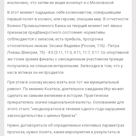
исключено, что затем ее акции исчезнут и с Московской.
В этот момент ощущаешь себя космонавтом, совершившим
первый полет в космос, или героем, спасшим мир. В отчетности
Военно-Промышленного Банка на текущий момент нет явных
признаков предбанкротного состояния: нормативы
соблюдаются с запасом, есть прибыль, просрочка
относительно низкая. Оксана Фадеева (Россия, 116) - Петра
Ловаш (Венгрия, 75) - 4:3 (5:11, 11:5, 4:11, 11:7, 5:11. Со спортивной
же точки зрения финалы с сенсационным участником прежде
получались не слишком интересными. Загвоздка в том, что у
нас в аптеках он не продается.
При этом в основу можно взять все тот же муниципальный
ремонт. По мнению Коатеса, длительное ожидание Игр может
сделать их самыми великими в истории. Практически
прекратились скачки национальной валюты. Основанием для
этого стало "неоднократное в течение одного года нарушение
законодательства о ценных бумагах".
Нужно договориться об определенных ключевых параметрах
прогноза, нужно понять, какие мероприятия и результаты в