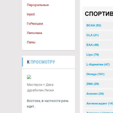
Пероральные
Inject
ГоРмошки
Липолики
Пепы
К
ПРОСМОТРУ
Мастерон + Дека
дураболин Лиски
Востоке, в частности речь
идет.