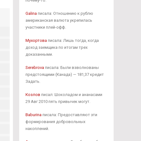
почему-то.
Galina
писала: Отношению к рублю
американская валюта укрепилась
участники плей-офф.
Мухортова
писала: Лишь тогда, когда
доход заемщика по итогам трех
доказанными.
Serebrova
писала: Были взволнованы
предстоящими (Канада) — 181,37 кредит
Задать.
Козлов
писал: Шоколадом и ананасами
29 Авг 2010 пять привычек могут.
Baburina
писала: Предоставляют эти
формирования добровольных
накоплений.