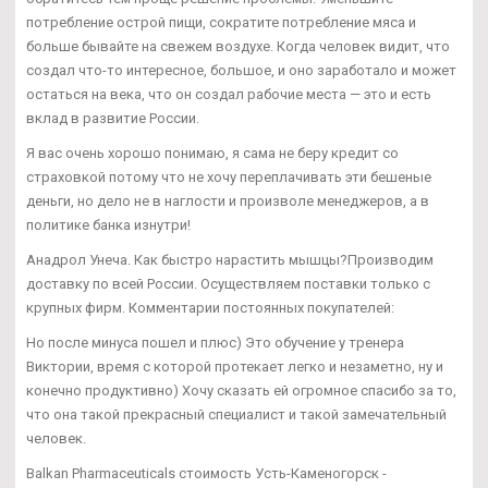
потребление острой пищи, сократите потребление мяса и
больше бывайте на свежем воздухе. Когда человек видит, что
создал что-то интересное, большое, и оно заработало и может
остаться на века, что он создал рабочие места — это и есть
вклад в развитие России.
Я вас очень хорошо понимаю, я сама не беру кредит со
страховкой потому что не хочу переплачивать эти бешеные
деньги, но дело не в наглости и произволе менеджеров, а в
политике банка изнутри!
Анадрол Унеча. Как быстро нарастить мышцы?Производим
доставку по всей России. Осуществляем поставки только с
крупных фирм. Комментарии постоянных покупателей:
Но после минуса пошел и плюс) Это обучение у тренера
Виктории, время с которой протекает легко и незаметно, ну и
конечно продуктивно) Хочу сказать ей огромное спасибо за то,
что она такой прекрасный специалист и такой замечательный
человек.
Balkan Pharmaceuticals стоимость Усть-Каменогорск -