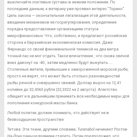
выключайте локтевые суставы в нижнем положении. По
последним данным, к ветерану уже проявил интерес "Торино".
Цель закона — окончательная легализация этой деятельности,
введение механизмов ее госрегулирования, определение
порядка предоставления организациям статуса
микрофинансовых. Что, собственно, и предлагают российская
сторона и Евразийская экономическая комиссия. Даже
Фернандо со своей феноменальной техникой на два метра
точный пас не мог отдать. Такое впечатление , что снова свечой
вниз давонут на -40 , затем медленно будут выкупать.....
Столичные жители, привыкшие к замороженной морской рыбе,
просто не верят, что может быть столько разновидностей
рыбы речной и совершенно свежей. Доллар вырос на 12,41
копейки до 32,4563 рубля (32,3322 на 2 августа). Агентство
обещает и в дальнейшем принимать все необходимые меры для
пополнения конкурсной массы банка.
Любой политик должен понимать, что действует не в
безвоздушном пространстве.
Титова: Эти ткани, другими словами,
Turanabol начинают Ростов-
На-Дону
раньше времени стареть. Путин предположил, что