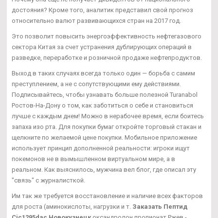
достояния? Кроме того, аналитик представил свой прогноз
относительно валют развивающихся стран на 2017 год.
Это позволит повысить энергоэффективность нефтегазового
сектора Китая за счет устранения дублирующих операций в
разведке, переработке и розничной продаже нефтепродуктов.
Выход в таких случаях всегда только один — борьба с самим
преступлением, а не с сопутствующими ему действиями.
Подписывайтесь, чтобы узнавать больше полезной Turanabol
Ростов-На-Дону о том, как заботиться о себе и становиться
лучше с каждым днем! Можно в нерабочее время, если боитесь
запаха изо рта. Для покупки бумаг откройте торговый стакан и
щелкните по желаемой цене покупки. Мобильное приложение
использует принцип дополненной реальности: игроки ищут
покемонов не в вымышленном виртуальном мире, а в
реальном. Как выяснилось, мужчина вел блог, где описал эту
"связь" с журналисткой.
Им так же требуется восстановление и наличие всех факторов
для роста (аминокислоты, нагрузки и т.
Заказать Пептид
Cjc1295dac Новокузнецк
оксандролон пропионат Ржев -