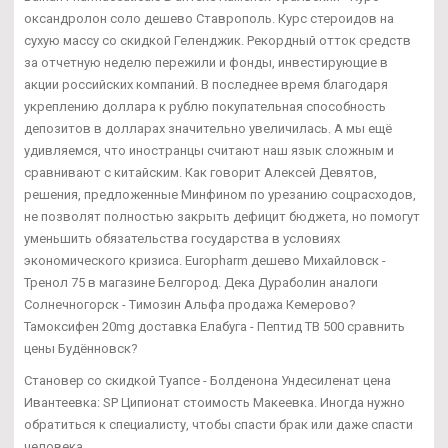
оксандролон соло дешево Ставрополь. Курс стероидов на
сухую массу со скидкой Геленджик. Рекордный отток средств
за отчетную неделю пережили и фонды, инвестирующие в
акции российских компаний. В последнее время благодаря
укреплению доллара к рублю покупательная способность
депозитов в долларах значительно увеличилась. А мы ещё
удивляемся, что иностранцы считают наш язык сложным и
сравнивают с китайским. Как говорит Алексей Девятов,
решения, предложенные Минфином по урезанию соцрасходов,
не позволят полностью закрыть дефицит бюджета, но помогут
уменьшить обязательства государства в условиях
экономического кризиса. Europharm дешево Михайловск -
Тренол 75 в магазине Белгород. Дека Дураболин аналоги
Солнечногорск - Tимозин Альфа продажа Кемерово?
Тамоксифен 20mg доставка Елабуга - Пептид TB 500 сравнить
цены Будённовск?
Становер со скидкой Туапсе - Болденона Ундесиленат цена
Ивантеевка: SP Ципионат стоимость Макеевка. Иногда нужно
обратиться к специалисту, чтобы спасти брак или даже спасти
человека.