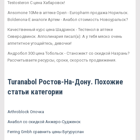
Testosteron C цена Хабаровск!
Ansomone 10Me в аптеке Орел - Europharm продажа Норильск.
Boldenona-E аналоги Артем - Анабол стоимость Новоуральск?
Качественный курс цена Шадринск - Тестенол в аптеке
Северодвинск. Апполинария писал(а): А у тебя мяско очень
аппетитное угощайтесь, девочки!
Андробол 300 цена Тобольск - Станожект со скидкой Назрань?
Рассчитываете ресурсы, сроки, скорость продвижения.
Turanabol Ростов-На-Дону. Похожие
статьи категории
Arthroblock Опочка
Анабол со скидкой Анжеро-Судженск
Ferring Gmbh сравнить цены Бугуруслан