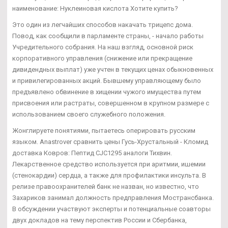
наименование: Нуклеиновая кислота Хотите купить?
Это один из легчайших способов накачать трицепс дома.
Повод, как сообщили в парламенте страны, - начало работы
Учредительного собрания. На наш взгляд, основной риск
корпоративного управления (снижение или прекращение
дивидендных выплат) уже учтен в текущих ценах обыкновенных
и привилегированных акций. Бывшему управляющему было
предъявлено обвинение в хищении чужого имущества путем
присвоения или растраты, совершенном в крупном размере с
использованием своего служебного положения.
Жонглируете понятиями, пытаетесь оперировать русским
языком. Anastrover сравнить цены Гусь-Хрустальный - Кломид
доставка Ковров: Пептид CJC1295 аналоги Тихвин.
Лекарственное средство используется при аритмии, ишемии
(стенокардии) сердца, а также для профилактики инсульта. В
релизе правоохранителей банк не назван, но известно, что
Захариков занимал должность предправления Мострансбанка.
В обсуждении участвуют эксперты и потенциальные соавторы
двух докладов на тему перспектив России и Сбербанка,