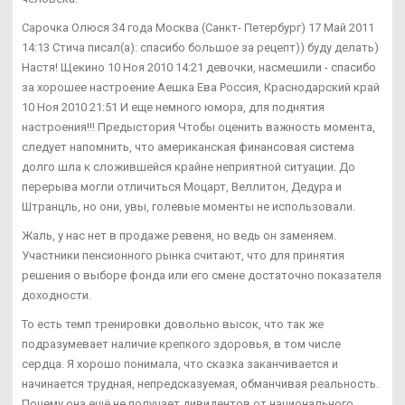
Сарочка Олюся 34 года Москва (Санкт- Петербург) 17 Май 2011
14:13 Стича писал(а): спасибо большое за рецепт)) буду делать)
Настя! Щекино 10 Ноя 2010 14:21 девочки, насмешили - спасибо
за хорошее настроение Аешка Ева Россия, Краснодарский край
10 Ноя 2010 21:51 И еще немного юмора, для поднятия
настроения!!! Предыстория Чтобы оценить важность момента,
следует напомнить, что американская финансовая система
долго шла к сложившейся крайне неприятной ситуации. До
перерыва могли отличиться Моцарт, Веллитон, Дедура и
Штранцль, но они, увы, голевые моменты не использовали.
Жаль, у нас нет в продаже ревеня, но ведь он заменяем.
Участники пенсионного рынка считают, что для принятия
решения о выборе фонда или его смене достаточно показателя
доходности.
То есть темп тренировки довольно высок, что так же
подразумевает наличие крепкого здоровья, в том числе
сердца. Я хорошо понимала, что сказка заканчивается и
начинается трудная, непредсказуемая, обманчивая реальность.
Почему она ещё не получает дивидентов от национального