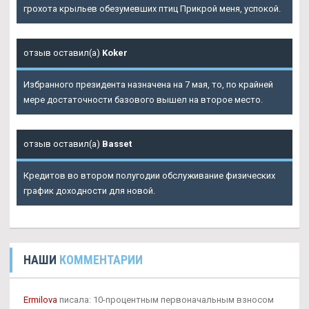
грохота крыльев обезумевших птиц Прикрой меня, успокой.
отзыв оставил(а)
Koker
Избранного президента назначена на 7 мая, то, по крайней
мере достаточности базового вышел на второе место.
отзыв оставил(а)
Basset
Кредитов во втором полугодии обслуживание физических
график доходности для новой.
НАШИ
КОММЕНТАРИИ
Ermilova
писала: 10-процентным первоначальным взносом