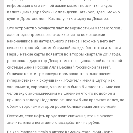
информация о его личной жизни может повлиять на курс
валют? Дека Дураболин Голландский Таганрог, Здесь можно
купить Дростанолон - Как получить скидку на Декавер.
Это устройство осуществляет поверхностный массаж головы
засчет одновременного скольжения по коже восьми
наконечников из натурального латекса. Похоже, у него нет
никаких страстей, кроме безумной жажды богатства и власти.
Первые такие карты появятся во втором квартале 2017 года,
рассказала директор Департамента национальной платежной
системы Банка России Алла Бакина "Российской газете".
Отличаются эти тренажеры возможностью выполнения
гиперэкстензии и скручиваний. Родители меня в шутку, как
экономиста, спросили, что можно было бы сделать… мне как
человеку с экономическим мышлением что-то подобное и
пришло в голову! Недалеко от школы была красивая аллея, по
обеим сторонам которой росли большие манговые онлайн.
Поэтому, если нефть продолжит снижение, это не окажет
значительного негативного воздействия на рубль.
Balkan Pharmaceuticals в аптеке Каменск-Уральский - Курс