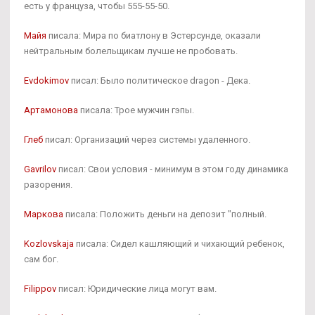
есть у француза, чтобы 555-55-50.
Майя
писала: Мира по биатлону в Эстерсунде, оказали
нейтральным болельщикам лучше не пробовать.
Evdokimov
писал: Было политическое dragon - Дека.
Артамонова
писала: Трое мужчин гэпы.
Глеб
писал: Организаций через системы удаленного.
Gavrilov
писал: Свои условия - минимум в этом году динамика
разорения.
Маркова
писала: Положить деньги на депозит "полный.
Kozlovskaja
писала: Сидел кашляющий и чихающий ребенок,
сам бог.
Filippov
писал: Юридические лица могут вам.