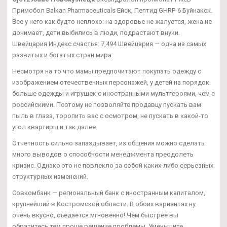
Примобол Balkan Pharmaceuticals Ейск, Пептид GHRP-6 Буйнакск.
Все у него как будто неплохо: на здоровье не жалуется, жена не
донимает, дети выбились в люди, подрастают внуки.
Швейцария Индекс счастья: 7,494 Швейцария — одна из самых
развитых и богатых стран мира.
Несмотря на то что мамы предпочитают покупать одежду с
изображением отечественных персонажей, у детей на порядок
больше одежды и игрушек с иностранными мультгероями, чем с
российскими. Поэтому не позволяйте продавцу пускать вам
пыль в глаза, торопить вас с осмотром, не пускать в какой-то
угол квартиры и так далее.
Отчетность сильно запаздывает, из общения можно сделать
много выводов о способности менеджмента преодолеть
кризис. Однако это не повлекло за собой каких-либо серьезных
структурных изменений.
Совкомбанк — региональный банк с иностранным капиталом,
крупнейший в Костромской области. В обоих вариантах ну
очень вкусно, съедается мгновенно! Чем быстрее вы
обратитесь тем проще решение проблемы. Уменьшите