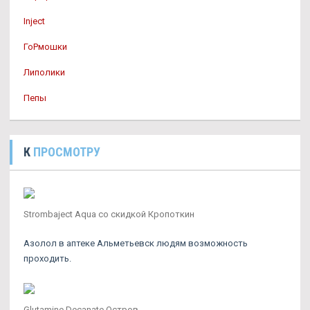
Inject
ГоРмошки
Липолики
Пепы
К
ПРОСМОТРУ
Strombaject Aqua со скидкой Кропоткин
Азолол в аптеке Альметьевск людям возможность
проходить.
Glutamine Decanate Остров