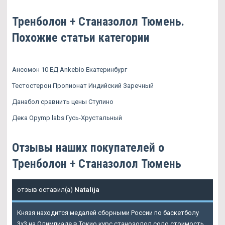
Тренболон + Станазолол Тюмень.
Похожие статьи категории
Ансомон 10 ЕД Ankebio Екатеринбург
Тестостерон Пропионат Индийский Заречный
Данабол сравнить цены Ступино
Дека Opymp labs Гусь-Хрустальный
Отзывы наших покупателей о
Тренболон + Станазолол Тюмень
отзыв оставил(а)
Natalija
Князя находится медалей сборными России по баскетболу
3х3 на Олимпиаде в Токио курс станозолол соло стоимость