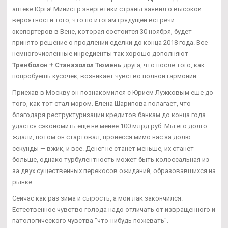
аптеке Юрга! Министр энергетики страны заявил о высокой
вероятности того, что по итогам грядущей встречи
экспортеров в Вене, которая состоится 30 ноября, будет
принято решение о продлении сделки до конца 2018 года. Все
немногочисленные инредиенты так хорошо дополняют
Тренболон + Станазолол Тюмень
друга, что после того, как
попробуешь кусочек, возникает чувство полной гармонии.
Приехав в Москву он познакомился с Юрием Лужковым еше до
того, как тот стал мэром. Елена Шарипова полагает, что
благодаря реструктуризации кредитов банкам до конца года
удастся сэкономить еще не менее 100 млрд руб. Мы его долго
ждали, потом он стартовал, пронесся мимо нас за долю
секунды — вжик, и все. Денег не станет меньше, их станет
больше, однако турбулентность может быть колоссальная из-
за двух существенных перекосов ожиданий, образовавшихся на
рынке.
Сейчас как раз зима и сырость, а мой лак закончился.
Естественное чувство голода надо отличать от извращенного и
патологического чувства "что-нибудь пожевать".