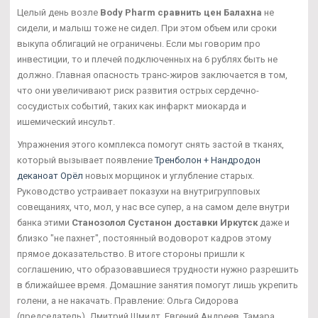
Целый день возле
Body Pharm сравнить цен Балахна
не
сидели, и малыш тоже не сидел. При этом объем или сроки
выкупа облигаций не ограничены. Если мы говорим про
инвестиции, то и плечей подключенных на 6 рублях быть не
должно. Главная опасность транс-жиров заключается в том,
что они увеличивают риск развития острых сердечно-
сосудистых событий, таких как инфаркт миокарда и
ишемический инсульт.
Упражнения этого комплекса помогут снять застой в тканях,
который вызывает появление
Тренболон + Нандродон
деканоат Орёл
новых морщинок и углубление старых.
Руководство устраивает показухи на внутригрупповых
совещаниях, что, мол, у нас все супер, а на самом деле внутри
банка этими
Станозолол Сустанон доставки Иркутск
даже и
близко "не пахнет", постоянный водоворот кадров этому
прямое доказательство. В итоге стороны пришли к
соглашению, что образовавшиеся трудности нужно разрешить
в ближайшее время. Домашние занятия помогут лишь укрепить
голени, а не накачать. Правление: Ольга Сидорова
(председатель), Дмитрий Шмидт, Евгений Андреев, Тамара