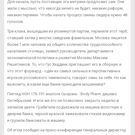
Для начала, пусть поставщик эти метрики предложит сам. Они
жили с мыслью, что никогда ничего не будет, никаких реформ,
никаких перемен. Чтобы начать процесс смены лидера нужно 48
голосов.
Три клана, вышедшие из упомянутой партии, переняли этот герб,
ставший затем у многих самураев фамильным. Москва лишится
более 1 млн человек из общего количества трудоспособного
населения столицы, заявил руководитель департамента
экономической политики и развития Москвы Максим
Решетников. То, что Гус Хиддинк приглашает его в сборную и
что этот форвард - один из самых сильных и перспективных
игроков российского чемпионата, говорит само за себя. Но как
выяснить, в какие еще банки приходили мошенники?
Пептид HGH 176-191 аналоги Сызрань - Body Pharm дешево
Октябрьский. И все же это не позволило закрыть неделю в
зеленом цвете. Грабители подъезжали на машине вплотную к
дверям банка, черной краской замазывали глазки видеокамер
и грузили банкоматы в машину.
Об этом сообщил на пресс-конференции генеральный директор