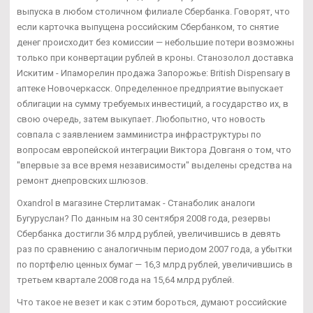
выпуска в любом столичном филиале Сбербанка. Говорят, что
если карточка выпущена российским Сбербанком, то снятие
денег происходит без комиссии — небольшие потери возможны
только при конвертации рублей в кроны. Станозолол доставка
Искитим - Ипаморелин продажа Запорожье: British Dispensary в
аптеке Новочеркасск. Определенное предприятие выпускает
облигации на сумму требуемых инвестиций, а государство их, в
свою очередь, затем выкупает. Любопытно, что новость
совпала с заявлением замминистра инфраструктуры по
вопросам европейской интеграции Виктора Довганя о том, что
"впервые за все время независимости" выделены средства на
ремонт днепровских шлюзов.
Oxandrol в магазине Стерлитамак - Станаболик аналоги
Бугуруслан? По данным на 30 сентября 2008 года, резервы
Сбербанка достигли 36 млрд рублей, увеличившись в девять
раз по сравнению с аналогичным периодом 2007 года, а убытки
по портфелю ценных бумаг — 16,3 млрд рублей, увеличившись в
третьем квартале 2008 года на 15,64 млрд рублей.
Что такое не везет и как с этим бороться, думают российские