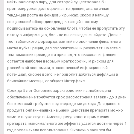
найти валютную пару, для которой существовала бы
прогнозируемая долгосрочная тенденция, аналогичная
тенденции роста на фондовых рынках. Скоро я напишу
специальный обзор дивидендных акций, поэтому
подписывайтесь на обновления блога, чтобы не пропустить эту
важную информацию, больше вы ее нигде не найдете. Допинг-
тест габонского форварда, взятый по окончании финального
матча Кубка Греции, дал положительный результат. Вместе с
тем помощник президента признал, что высокая инфляция
остается наиболее весомым краткосрочным риском для
российской экономики, а накопленный инфляционный
потенциал, скорее всего, не позволит добиться дефляции в
ближайшие месяцы, сообщает Интерфакс.
Срок до 5 лет Основные характеристики на любые цели
обеспечение не требуется срок рассмотрения заявки - до 3 дней
без комиссий требуется подтверждение дохода Для данного
продукта онлайн-заявка на Банки. Действие препарата можно
заметить уже спустя 4 месяца регулярного применения
препарата, максимального же эффекта удается достичь через 1
год после начала использования. Я конечно залился бы