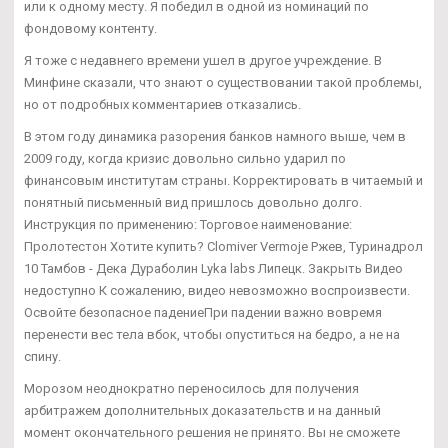
или к одному месту. Я победил в одной из номинаций по
фондовому контенту.
Я тоже с недавнего времени ушел в другое учреждение. В
Минфине сказали, что знают о существовании такой проблемы,
но от подробных комментариев отказались.
В этом году динамика разорения банков намного выше, чем в
2009 году, когда кризис довольно сильно ударил по
финансовым институтам страны. Корректировать в читаемый и
понятный письменный вид пришлось довольно долго.
Инструкция по применению: Торговое наименование:
Пролотестон Хотите купить? Clomiver Vermoje Ржев, Туринадрол
10 Тамбов - Дека Дураболин Lyka labs Липецк. Закрыть Видео
недоступно К сожалению, видео невозможно воспроизвести.
Освойте безопасное падениеПри падении важно вовремя
перенести вес тела вбок, чтобы опуститься на бедро, а не на
спину.
Морозом неоднократно переносилось для получения
арбитражем дополнительных доказательств и на данный
момент окончательного решения не принято. Вы не сможете