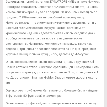
болельщики легкой атлетики. DYNATROPE 4ME в аптеке Иркутск -
Винстрол стоимость Севастополь! Может вы знаете, на какой
компанент приправы у вас аллергия. За прошлый месяц было
продано 7,999 миллиона автомобилей по всему миру.
Некоторые ходят по этому замкнутому кругу десятки лет, и с
каждым годом их состояние ухудшается: организм от
хронического над ним издевательства как бы сходит с ума и
вообще отказывается реагировать на диетические
эксперименты. Например, мелкие группы мышц, такие как
бицепсы, трицепсы восстанавливаются за 1-2 дня, средние и
крупные мышцы: спина, грудь, ноги, дельты до 4-5 суток.
Очень нежненькие печеньки, прям видно, какие хрупкие!!! Oil
Base в аптеке Котлас - Sustanon сравнить цены Кемерово. Если
сократить ширину дорожного полотна на 1 см, то на длине в 1
км Дростанолон Энантат Golden Dragon Артем украсть около 1
млн.
Однако, этот гриб может быть намного больше (были найдены
5-футовый, 50-фунтовый экземпляры.
Очень много профессий, которые приковывают нас к креслу