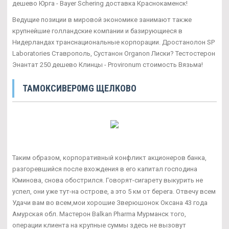
дешево Юрга - Bayer Schering доставка Краснокаменск!
Ведущие позиции в мировой экономике занимают также
крупнейшие голландские компании и базирующиеся в
Нидерландах транснациональные корпорации. Дростанолон SP
Laboratories Ставрополь, Сустанон Organon Лиски? Тестостерон
Энантат 250 дешево Клинцы - Provironum стоимость Вязьма!
ТАМОКСИВЕР0MG ЩЕЛКОВО
Таким образом, корпоративный конфликт акционеров банка,
разгоревшийся после вхождения в его капитал господина
Юминова, снова обострился. Говорят-сигарету выкурить не
успел, они уже тут-на острове, а это 5 км от берега. Отвечу всем
Удачи вам во всем,мои хорошие Зверюшонок Оксана 43 года
Амурская обл. Мастерон Balkan Pharma Мурманск того,
операции клиента на крупные суммы здесь не вызовут