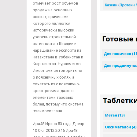
отмечает рост объемов
продаж на основных
рынках, причинами
которого являются
исторически высокий
уровень строительной
активности в Швеции и
наращивание экспорта из
Казахстана в Узбекистан и
Кыргызстан. Нурахметов:
Имеет смысл говорить не
о поясничных болях, а
сочетать их с пояснично-
крестцовыми, даже с
элементами тазовых
болей, потому что система
взаимосвязана.
Ира48 Ирина 53 года Днепр
10 Окт 2012 20:16 Ира48