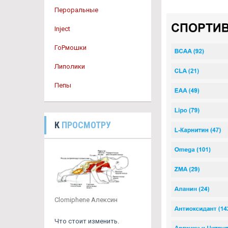
Пероральные
Inject
ГоРмошки
Липолики
Пепы
К
ПРОСМОТРУ
Clomiphene Алексин
Что стоит изменить.