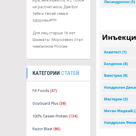
Ира, мне кажется, я с тобой
не рассчитаюсь Дай Бог
тебе и твоей семье
здоровья!!!!!!
Для лиц старше 16 лет
Шахматы: Морозевич стал
чемпионом России.
КАТЕГОРИИ
СТАТЕЙ
Fit Foods
(47)
OcuGuard Plus
(38)
100% Casein Protein
(134)
Razor Blast
(86)