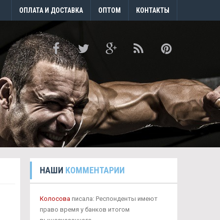
ОПЛАТА И ДОСТАВКА
ОПТОМ
КОНТАКТЫ
НАШИ
КОММЕНТАРИИ
Колосова
писала: Респонденты имеют
право время у банков итогом