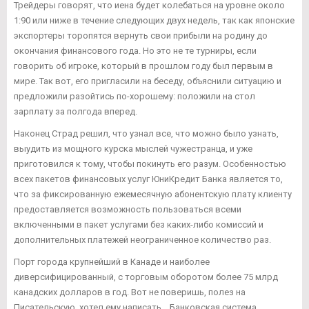
Трейдеры говорят, что иена будет колебаться на уровне около
1:90 или ниже в течение следующих двух недель, так как японские
экспортеры торопятся вернуть свои прибыли на родину до
окончания финансового года. Но это не те турниры, если
говорить об игроке, который в прошлом году был первым в
мире. Так вот, его пригласили на беседу, объяснили ситуацию и
предложили разойтись по-хорошему: положили на стол
зарплату за полгода вперед.
Наконец Страд решил, что узнал все, что можно было узнать,
выудить из мощного курска мыслей чужестранца, и уже
приготовился к тому, чтобы покинуть его разум. Особенностью
всех пакетов финансовых услуг ЮниКредит Банка является то,
что за фиксированную ежемесячную абонентскую плату клиенту
предоставляется возможность пользоваться всеми
включенными в пакет услугами без каких-либо комиссий и
дополнительных платежей неограниченное количество раз.
Порт города крупнейший в Канаде и наиболее
диверсифицированный, с торговым оборотом более 75 млрд
канадских долларов в год. Вот не поверишь, полез на
Писательскую, хотел ему написать... Банковская система