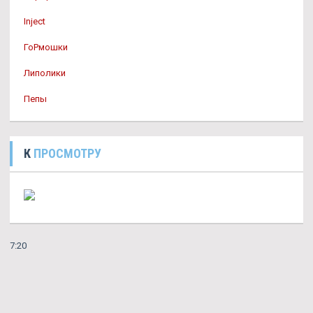
Inject
ГоРмошки
Липолики
Пепы
К
ПРОСМОТРУ
7:20