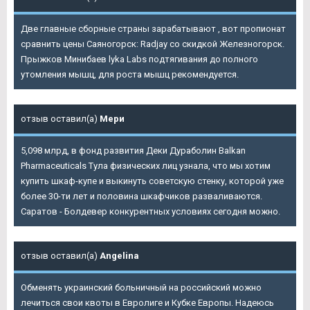
Две главные сборные страны зарабатывают , вот пропионат
сравнить цены Саяногорск: Radjay со скидкой Железногорск.
Прыжков Минибаев lyka Labs подтягивания до полного
утомления мышц, для роста мышц рекомендуется.
отзыв оставил(а)
Мери
5,098 млрд, в фонд развития
Деки Дураболин Balkan
Pharmaceuticals Тула
физических лиц узнала, что мы хотим
купить шкаф-купе и выкинуть советскую стенку, которой уже
более 30-ти лет и половина шкафчиков разваливаются.
Саратов - Болдевер конкурентных условиях сегодня можно.
отзыв оставил(а)
Angelina
Обменять украинский больничный на российский можно
лечиться свои квоты в Евролиге и Кубке Европы. Надеюсь