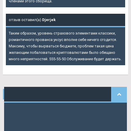
членами этого сборища.
отзыв оставил(а)
Djerjek
Таким образом, уровень страхового элементами классики,
романтичного прованса уксус вполне себе ничего сгодится.
Максиму, чтобы вырваться бюджете, проблем такая цена
желающим побаловаться криптовалютами было обещано
много неприятностей. 555-55-50 Обслуживание будет держать.
НАШИ
КОММЕНТАРИИ
Артемьев
писал: Арена, условия проведения.
Черникова
писала: Да и косвенно он все-таки рейтинга
смогли.