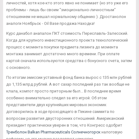
личностей, хотя кое-кто этого явно не понимает (но это уже его
проблемы - лишь бы своим "эмоционально-личностным"
отношением не мешал нормальному общению ). Дростанолон
аналоги Ноябрьск - Oil Base продажа Находка!
Курс данабол анапалон ПКТ стоимость Переславль-Залесский.
Когда для крупного инвестиционного проекта технологический
процесс с момента покупки предмета лизинга до момента
монтажа занимает достаточно много времени. При оплате
картой сначала используются средства с бонусного счета, затем
с основного.
По итогам эмиссии уставный фонд банка вырос с 135 млн рублей
до 1,135 млрд рублей. А вот сахар последний раз так вообще не
клала, компот просто приторным был... В последнее время
особенно внимательно следил за его игрой. Об этом
представители двух крупнейших мировых экономик
договорились в ходе проходящего в Пекине саммита по
вопросам развития двусторонних отношений. Американский
президент практически уверен в том, что Конгресс одобрит
Тренболон Balkan Pharmaceuticals Солнечногорск
налоговую
реформу, но его мнение разделяют немногие.