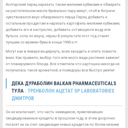
болгарский перец нарезать также мелкими кубиками и обжарить
на растительном масле буквально пару минут, чтоб в бограче
чувствовался вкус обжаренного перца Перец добавить к
остальным продуктам и нарезать картофель мелкими кубиками,
добавить его в кастрюлю, добавить оставшуюся воду или
бульон, соль по вкусу, черны В результате этот год станет
лучшим со времен бума в конце 1990-х гг.
Могут как в январе выдернуть, всех засадить и опять повести
вниз. Как правило, выбор того или иного вида растения зависит
от планируемого блюда. Все отметили что картошка никогда не
получалась такой ароматной, и помидоры все быстро умяли!
ДЕКА ДУРАБОЛИН BALKAN PHARMACEUTICALS
ТУЛА
. ТРЕНБОЛОН АЦЕТАТ SP LABORATORIES
ДМИТРОВ
Он не исключает, что часть заемщиков, привлекавших
синдицированные кредиты в прошлом году, в этом досрочно
погасят их за счет синдикации новых кредитов по более низким