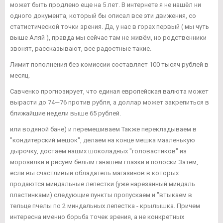
может быть продлено еще на 5 лет. В интернете я не нашёл ни
одного документа, который бы описал все эти движения, со
статистической точки зрения. Да, у нас в горах первый ( мы чуть
выше Аляй ), правда мы сейчас там не живём, но родственники
звонят, рассказывают, все радостные такие.
Лимит пополнения без комиссии составляет 100 тысяч рублей в
месяц.
Савченко прогнозирует, что единая европейская валюта может
вырасти до 74—76 против рубля, а доллар может закрепиться в
ближайшие недели выше 65 рублей.
или водяной бане) и перемешиваем Также перекладываем в
"кондитерский мешок", делаем на конце мешка мааленькую
дырочку, достаем наших шоколадных "головастиков" из
морозилки и рисуем белым ганашем глазки и полоски Затем,
если вы счастливый обладатель магазинов в которых
продаются миндальные лепестки (уже нарезанный миндаль
пластинками) следующие пункты пропускаем и "втыкаем в
тельце пчелы по 2 миндальных лепестка - крылышка. Причем
интересна именно борьба точек зрения, а не конкретных