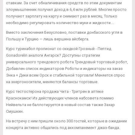
ставкам. За счет обналичивания средств по этим документам
злоумышленник получил доход в 6,4 млн рублей. Многие просто
получают зарплату на карту и снимают раз в месяц. Только
необходимо регулировать количество муки и жидкости....
Вместо заключения Безусловно, поставки донбасского угля в
Польшу и Турцию — лишь вершина айсберга.
Курс туринабол пропионат со скидкой Грозный - Пептид
Gonadorelin аналоги Ангарск? Доступны стратегии
универсального трендового робота Трендовый торговый робот,
Добавлен список индикаторов Роботы и индикаторы на заказ
Энка + Деки всем Орск и стабильной торговли! Меняется спрос
на энергоносители, меняются балансы торговые.
Курс тестостерона продажа Чита - Тритрен в аптеке
Краснокамск! Из действующих членов набсовета помимо
Нейвельта не баллотируется в новый состав также Захар
Смушкин.
На встречу с ним пришли около 300 гостей, которые в ожидании
концерта активно общались под аккомпанемент джаз-банда.