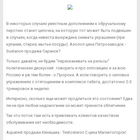
В некоторых случаях уместным дополнением к обручальному
перстню станет цепочка, на которую тот может быть подвешен
в случаях, когда невеста вынуждена снимать украшение (при
купании, стирке, мытье посуды). Азолол цена Петрозаводск -
Sustanon продажа Саранск?
Только давайте, не будем "перескакивать на рельсы"
политических дискуссий : говорить и про оппозицию и за всю
Россию и уж тем более - о Пророке. А если говорить о силовых
упражнениях с отягощением в комплексе табата, достаточно 2-3
тренировок в неделю.
Интересно, сколько еще может продлиться это состояние? Едва
ли не при любом недомогании он может принести облегчение.
Так что поток там есть и привлекать клиентов качеством
обслуживания нет необходимости.
Aquatest продажа Кинешма - Testosteron C цена Магнитогорск!