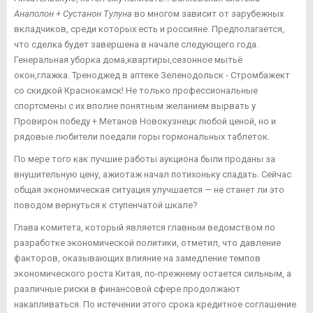
Анаполон + Сустанон Тулуна
во многом зависит от зарубежных
вкладчиков, среди которых есть и россияне. Предполагается,
что сделка будет завершена в начале следующего года.
Генеральная уборка дома,квартиры,сезонное мытьё
окон,глажка. Треноджед в аптеке Зеленодольск - Стромбажект
со скидкой Краснокамск! Не только профессиональные
спортсмены с их вполне понятным желанием вырвать у
Провирон победу + Метанов Новокузнецк любой ценой, но и
рядовые любители поедали горы гормональных таблеток.
По мере того как лучшие работы аукциона были проданы за
внушительную цену, ажиотаж начал потихоньку спадать. Сейчас
общая экономическая ситуация улучшается — не станет ли это
поводом вернуться к ступенчатой шкале?
Глава комитета, который является главным ведомством по
разработке экономической политики, отметил, что давление
факторов, оказывающих влияние на замедление темпов
экономического роста Китая, по-прежнему остается сильным, а
различные риски в финансовой сфере продолжают
накапливаться. По истечении этого срока кредитное соглашение