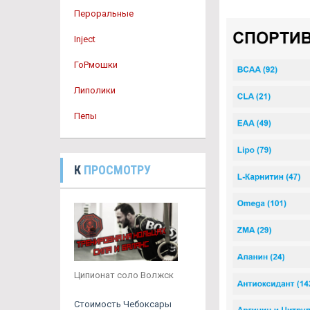
Пероральные
Inject
ГоРмошки
Липолики
Пепы
К
ПРОСМОТРУ
Ципионат соло Волжск
Стоимость Чебоксары