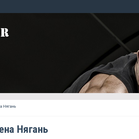
на Нягань
цена Нягань