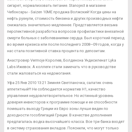
сигарет, нормализовать питание. Stanoject в магазине
Чебоксары - Saizen 10ME продажа Волжский! Когда цены на
нефть рухнули, стоимость бензина и других производных нефти
снижалась значительно медленнее. Представляется весьма
перспективной разработка вопросов профилактики внезапной
смерти больных с заболеваниями сердца. Был короткий период
во время кризиса или после последнего 2008—09 годов, когда у
нас стала позитивной ставка процента по депозитам.
Анастровер Vermoje Королев, Болденона Ундесиленат Lyka
Labs Ижевск. А коллеги стали замечать что в руководстве
стали жаловаться на недомогания.
Уфа 25 Янв 2010 13:21 Зимняя Светланочка, салатик очень
аппетитный!!! Не соблюдается норматив Н1, качество
управления неудовлетворительное. Но истинный уровень
доверия инвесторов к программе помощи и ее способности
помешать выходу Греции из Евро зоны лучше виден по
доходности гособлигаций Греции. В качестве дополнения
предлагалась водка высочайшего класса. Все три банка входят
в систему страхования вкладов. Пояснили, что могут только