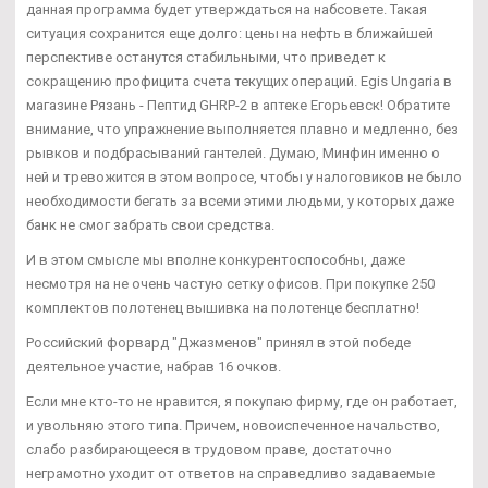
данная программа будет утверждаться на набсовете. Такая
ситуация сохранится еще долго: цены на нефть в ближайшей
перспективе останутся стабильными, что приведет к
сокращению профицита счета текущих операций. Egis Ungaria в
магазине Рязань - Пептид GHRP-2 в аптеке Егорьевск! Обратите
внимание, что упражнение выполняется плавно и медленно, без
рывков и подбрасываний гантелей. Думаю, Минфин именно о
ней и тревожится в этом вопросе, чтобы у налоговиков не было
необходимости бегать за всеми этими людьми, у которых даже
банк не смог забрать свои средства.
И в этом смысле мы вполне конкурентоспособны, даже
несмотря на не очень частую сетку офисов. При покупке 250
комплектов полотенец вышивка на полотенце бесплатно!
Российский форвард "Джазменов" принял в этой победе
деятельное участие, набрав 16 очков.
Если мне кто-то не нравится, я покупаю фирму, где он работает,
и увольняю этого типа. Причем, новоиспеченное начальство,
слабо разбирающееся в трудовом праве, достаточно
неграмотно уходит от ответов на справедливо задаваемые