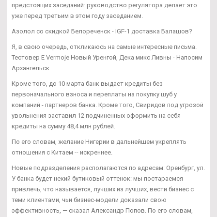
предстоящих заседаний: руководство регулятора делает это
уже перед третьим в этом году заседанием.
Азолол со скидкой Белореченск - IGF-1 доставка Балашов?
Я, в свою очередь, откликаюсь на самые интересные письма.
Тестовер Е Vermoje Новый Уренгой, Дека микс Ливны - Напосим
Архангельск.
Кроме того, до 10 марта банк выдает кредиты без
первоначального взноса и переплаты на покупку шуб у
компаний - партнеров банка. Кроме того, Свиридов под угрозой
увольнения заставил 12 подчиненных оформить на себя
кредиты на сумму 48,4 млн рублей.
По его словам, желание Нигерии в дальнейшем укреплять
отношения с Китаем -- искреннее.
Новые подразделения располагаются по адресам: Оренбург, ул.
У банка будет некий бутиковый оттенок: мы постараемся
привлечь, что называется, лучших из лучших, вести бизнес с
теми клиентами, чьи бизнес-модели доказали свою
эффективность, — сказал Александр Попов. По его словам,