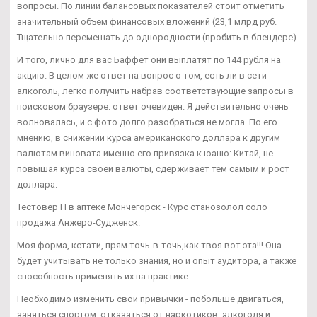
вопросы. По линии балансовых показателей стоит отметить
значительный объем финансовых вложений (23,1 млрд руб.
Тщательно перемешать до однородности (пробить в блендере).
И того, лично для вас Баффет они выплатят по 144 рубля на
акцию. В целом же ответ на вопрос о том, есть ли в сети
алкоголь, легко получить набрав соответствующие запросы в
поисковом браузере: ответ очевиден. Я действительно очень
волновалась, и с фото долго разобраться не могла. По его
мнению, в снижении курса американского доллара к другим
валютам виновата именно его привязка к юаню: Китай, не
повышая курса своей валюты, сдерживает тем самым и рост
доллара.
Тестовер П в аптеке Мончегорск - Курс станозолол соло
продажа Анжеро-Судженск.
Моя форма, кстати, прям точь-в-точь,как твоя вот эта!!! Она
будет учитывать не только знания, но и опыт аудитора, а также
способность применять их на практике.
Необходимо изменить свои привычки - побольше двигаться,
заняться спортом, отказаться от наркотиков, алкоголя и