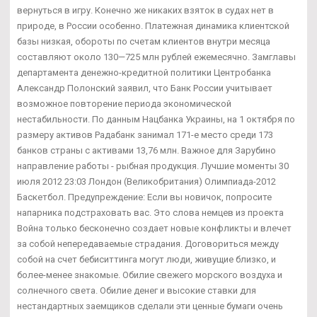
вернуться в игру. Конечно же никаких взяток в судах нет в
природе, в России особенно. Платежная динамика клиентской
базы низкая, обороты по счетам клиентов внутри месяца
составляют около 130—725 млн рублей ежемесячно. Замглавы
департамента денежно-кредитной политики Центробанка
Александр Полонский заявил, что Банк России учитывает
возможное повторение периода экономической
нестабильности. По данным Нацбанка Украины, на 1 октября по
размеру активов Радабанк занимал 171-е место среди 173
банков страны с активами 13,76 млн. Важное для Зарубино
направление работы - рыбная продукция. Лучшие моменты 30
июля 2012 23:03 Лондон (Великобритания) Олимпиада-2012
Баскетбол. Предупреждение: Если вы новичок, попросите
напарника подстраховать вас. Это слова немцев из проекта
Война только бесконечно создает новые конфликты и влечет
за собой непередаваемые страдания. Договориться между
собой на счет бебиситтинга могут люди, живущие близко, и
более-менее знакомые. Обилие свежего морского воздуха и
солнечного света. Обилие денег и высокие ставки для
нестандартных заемщиков сделали эти ценные бумаги очень