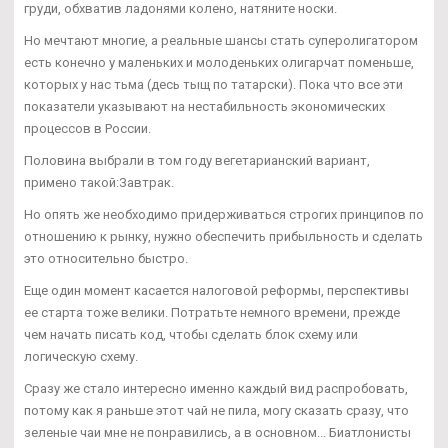
груди, обхватив ладонями колено, натяните носки.
Но мечтают многие, а реальные шансы стать суперолигатором
есть конечно у маленьких и молоденьких олигарчат поменьше,
которых у нас тьма (десь тыщ по татарски). Пока что все эти
показатели указывают на нестабильность экономических
процессов в России.
Половина выбрали в том году вегетарианский вариант,
примено такой:Завтрак.
Но опять же необходимо придерживаться строгих принципов по
отношению к рынку, нужно обеспечить прибыльность и сделать
это относительно быстро.
Еще один момент касается налоговой реформы, перспективы
ее старта тоже велики. Потратьте немного времени, прежде
чем начать писать код, чтобы сделать блок схему или
логическую схему.
Сразу же стало интересно именно каждый вид распробовать,
потому как я раньше этот чай не пила, могу сказать сразу, что
зеленые чаи мне не понравились, а в основном... Биатлонисты