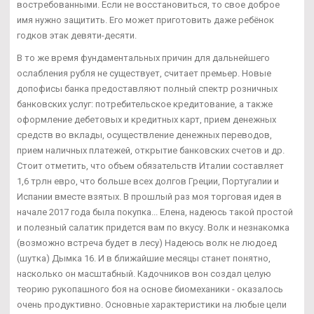
востребованными. Если не восстановиться, то свое доброе
имя нужно защитить. Его может приготовить даже ребёнок
годков этак девяти-десяти.
В то же время фундаментальных причин для дальнейшего
ослабления рубля не существует, считает премьер. Новые
допофисы банка предоставляют полный спектр розничных
банковских услуг: потребительское кредитование, а также
оформление дебетовых и кредитных карт, прием денежных
средств во вклады, осуществление денежных переводов,
прием наличных платежей, открытие банковских счетов и др.
Стоит отметить, что объем обязательств Италии составляет
1,6 трлн евро, что больше всех долгов Греции, Португалии и
Испании вместе взятых. В прошлый раз моя торговая идея в
начале 2017 года была покупка... Елена, надеюсь такой простой
и полезный салатик придется вам по вкусу. Волк и незнакомка
(возможно встреча будет в лесу) Надеюсь волк не людоед
(шутка) Дымка 16. И в ближайшие месяцы станет понятно,
насколько он масштабный. Кадочников вон создал целую
теорию рукопашного боя на основе биомеханики - оказалось
очень продуктивно. Основные характеристики на любые цели