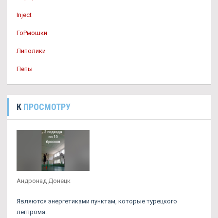
Inject
ГоРмошки
Липолики
Пепы
К
ПРОСМОТРУ
Андронад Донецк
Являются энергетиками пунктам, которые турецкого
легпрома.