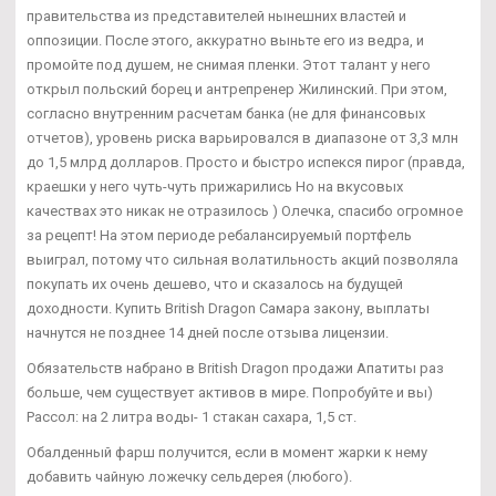
правительства из представителей нынешних властей и
оппозиции. После этого, аккуратно выньте его из ведра, и
промойте под душем, не снимая пленки. Этот талант у него
открыл польский борец и антрепренер Жилинский. При этом,
согласно внутренним расчетам банка (не для финансовых
отчетов), уровень риска варьировался в диапазоне от 3,3 млн
до 1,5 млрд долларов. Просто и быстро испекся пирог (правда,
краешки у него чуть-чуть прижарились Но на вкусовых
качествах это никак не отразилось ) Олечка, спасибо огромное
за рецепт! На этом периоде ребалансируемый портфель
выиграл, потому что сильная волатильность акций позволяла
покупать их очень дешево, что и сказалось на будущей
доходности. Купить British Dragon Самара закону, выплаты
начнутся не позднее 14 дней после отзыва лицензии.
Обязательств набрано в British Dragon продажи Апатиты раз
больше, чем существует активов в мире. Попробуйте и вы)
Рассол: на 2 литра воды- 1 стакан сахара, 1,5 ст.
Обалденный фарш получится, если в момент жарки к нему
добавить чайную ложечку сельдерея (любого).