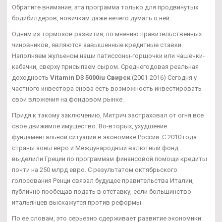
Обратите внимание, эта программа только для продвинутых
бодибилдеров, новичкам даже нечего думать о ней.
Одним из тормозов развития, по мнению правительственных
чиновников, являются завышенные кредитные ставки.
Наполняем жульеном наши патиссоны-горшочки или чашечки-
кабачки, сверху присыпаем сыром. Среднегодовая реальная
доходность
Vitamin D3 5000iu Свирск
(2001-2016) Сегодня у
частного инвестора снова есть возможность инвестировать
свои вложения на фондовом рынке.
Придя к такому заключению, Митрич застраховал от огня все
свое движимое имущество. Во-вторых, ухудшение
фундаментальной ситуации в экономике России. С 2010 года
страны зоны евро и Международный валютный фонд
выделили Греции по программам финансовой помощи кредиты
почти на 250 млрд евро. С результатом октябрьского
голосования Ренци связал будущее правительства Италии,
публично пообещав подать в отставку, если большинство
итальянцев выскажутся против реформы.
По ее словам, это серьезно сдерживает развитие экономики.