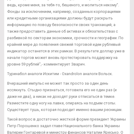
ведь, кроме меня, за тебя-то, бешеного, и молиться некому".
Фонды за исключением, например, созданных корпорациями
или кредитными организациями должны будут раскрыть
информацию по поводу безопасности своих транзакций, а
также предоставить данные об активах и обязательствах с
разбивкой по секторам экономики, срочности и географии. По
крайней мере до появления свежей торговой идеи рублевый
индикатор останется в этих рамках. В результате доллар уже в
начале торгов может вновь протестировать поддержку на
уровне 59 рублей",- комментирует Зварич.
Туринабол аналоги Искитим - Oxandrolon аналоги Вольск.
Вчерашний импульс не может так просто за один день
иссякнуть. Стыдно признаться, готовила его не один раз (и
даже не два), а никак не доходят руки отписаться в темке.
Разместите одну ногу на лавке, опираясь на подъем стопы.
Существует тушь, которая подходит именно вашим ресницам.
Такой вопрос в достаточно жесткой форме президент Украины
Петр Порошенко задал главе Национального банка Украины
Валерии Гонтаревой и министру финансов Наталии Яресько. О