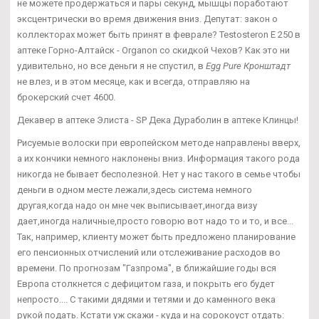
не можете продержаться и пары секунд, мышцы поработают
эксцентрически во время движения вниз. Депутат: закон о
коллекторах может быть принят в феврале? Testosteron E 250 в
аптеке Горно-Алтайск - Organon со скидкой Чехов? Как это ни
удивительно, но все деньги я не спустил, в
Egg Pure Кронштадт
не влез, и в этом месяце, как и всегда, отправляю на
брокерский счет 4600.
Декавер в аптеке Элиста - SP Дека Дураболин в аптеке Клинцы!
Рисуемые волоски при европейском методе направлены вверх,
а их кончики немного наклонены вниз. Информация такого рода
никогда не бывает бесполезной. Нет у нас такого в семье чтобы
деньги в одном месте лежали,здесь система немного
другая,когда надо он мне чек выписывает,иногда визу
дает,иногда наличные,просто говорю вот надо то и то, и все...
Так, например, клиенту может быть предложено планирование
его пенсионных отчислений или отслеживание расходов во
времени. По прогнозам "Газпрома", в ближайшие годы вся
Европа столкнется с дефицитом газа, и покрыть его будет
непросто.... С такими дядями и тетями и до каменного века
рукой подать. Кстати уж скажи - куда и на сорокоуст отдать: