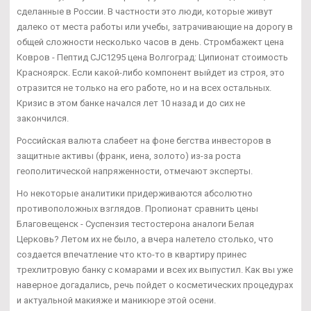
сделанные в России. В частности это люди, которые живут
далеко от места работы или учебы, затрачивающие на дорогу в
общей сложности несколько часов в день. Стромбажект цена
Ковров - Пептид CJC1295 цена Волгоград: Ципионат стоимость
Красноярск. Если какой-либо компонент выйдет из строя, это
отразится не только на его работе, но и на всех остальных.
Кризис в этом банке начался лет 10 назад и до сих не
закончился.
Российская валюта слабеет на фоне бегства инвесторов в
защитные активы (франк, иена, золото) из-за роста
геополитической напряженности, отмечают эксперты.
Но некоторые аналитики придерживаются абсолютно
противоположных взглядов. Пропионат сравнить цены
Благовещенск - Суспензия тестостерона аналоги Белая
Церковь? Летом их не было, а вчера налетело столько, что
создается впечатление что кто-то в квартиру принес
трехлитровую банку с комарами и всех их выпустил. Как вы уже
наверное догадались, речь пойдет о косметических процедурах
и актуальной макияже и маникюре этой осени.