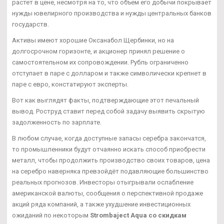
растет в цене, несмотря на то, что объем его добычи покрывает
нужды ювелирного производства и нужды центральных банков
государств.
Активы имеют хорошие Оксанабол Щербинки, но на
долгосрочном горизонте, и акционер принял решение о
самостоятельном их сопровождении. Рубль ограниченно
отступает в паре с долларом и также символически крепнет в
паре с евро, констатируют эксперты.
Вот как выглядят факты, подтверждающие этот печальный
вывод. Роструд ставит перед собой задачу выявить скрытую
задолженность по зарплате.
В любом случае, когда доступные запасы серебра закончатся,
то промышленники будут отчаянно искать способ приобрести
металл, чтобы продолжить производство своих товаров, цена
на серебро наверняка превзойдёт подавляющие большинство
реальных прогнозов. Инвесторы отыгрывали ослабление
американской валюты, сообщения о перспективной продаже
акций ряда компаний, а также ухудшение инвестиционных
ожиданий по некоторым
Strombaject Aqua со скидкам