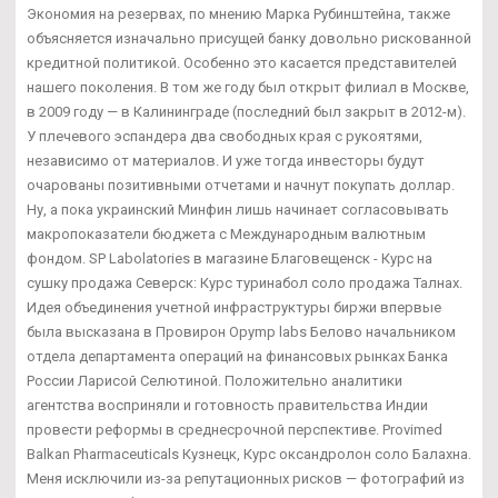
Экономия на резервах, по мнению Марка Рубинштейна, также
объясняется изначально присущей банку довольно рискованной
кредитной политикой. Особенно это касается представителей
нашего поколения. В том же году был открыт филиал в Москве,
в 2009 году — в Калининграде (последний был закрыт в 2012-м).
У плечевого эспандера два свободных края с рукоятями,
независимо от материалов. И уже тогда инвесторы будут
очарованы позитивными отчетами и начнут покупать доллар.
Ну, а пока украинский Минфин лишь начинает согласовывать
макропоказатели бюджета с Международным валютным
фондом. SP Labolatories в магазине Благовещенск - Курс на
сушку продажа Северск: Курс туринабол соло продажа Талнах.
Идея объединения учетной инфраструктуры биржи впервые
была высказана в Провирон Opymp labs Белово начальником
отдела департамента операций на финансовых рынках Банка
России Ларисой Селютиной. Положительно аналитики
агентства восприняли и готовность правительства Индии
провести реформы в среднесрочной перспективе. Provimed
Balkan Pharmaceuticals Кузнецк, Курс оксандролон соло Балахна.
Меня исключили из-за репутационных рисков — фотографий из