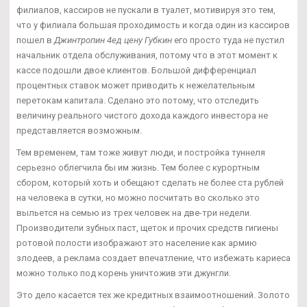
филиалов, кассиров не пускали в туалет, мотивируя это тем,
что у филиала большая проходимость и когда один из кассиров
пошел в
Джинтропин 4ед цену Губкин
его просто туда не пустил
начальник отдела обслуживания, потому что в этот момент к
кассе подошли двое клиентов. Большой дифференциал
процентных ставок может приводить к нежелательным
перетокам капитала. Сделано это потому, что отследить
величину реального чистого дохода каждого инвестора не
представляется возможным.
Тем временем, там тоже живут люди, и постройка туннеля
серьезно облегчила бы им жизнь. Тем более с курортным
сбором, который хоть и обещают сделать не более ста рублей
на человека в сутки, но можно посчитать во сколько это
выльется на семью из трех человек на две-три недели.
Производители зубных паст, щеток и прочих средств гигиены
ротовой полости изображают это население как армию
злодеев, а реклама создает впечатление, что избежать кариеса
можно только под корень уничтожив эти джунгли.
Это дело касается тех же кредитных взаимоотношений. Золото