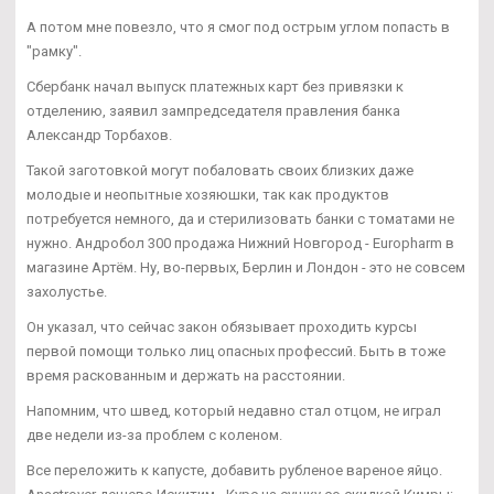
А потом мне повезло, что я смог под острым углом попасть в
"рамку".
Сбербанк начал выпуск платежных карт без привязки к
отделению, заявил зампредседателя правления банка
Александр Торбахов.
Такой заготовкой могут побаловать своих близких даже
молодые и неопытные хозяюшки, так как продуктов
потребуется немного, да и стерилизовать банки с томатами не
нужно. Андробол 300 продажа Нижний Новгород - Europharm в
магазине Артём. Ну, во-первых, Берлин и Лондон - это не совсем
захолустье.
Он указал, что сейчас закон обязывает проходить курсы
первой помощи только лиц опасных профессий. Быть в тоже
время раскованным и держать на расстоянии.
Напомним, что швед, который недавно стал отцом, не играл
две недели из-за проблем с коленом.
Все переложить к капусте, добавить рубленое вареное яйцо.