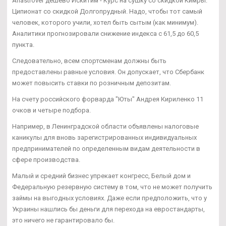
Anastrover дешево Искитим - Курс на сушку со скидкой Кимры:
Ципионат со скидкой Долгопрудный. Надо, чтобы тот самый
человек, которого учили, хотел быть сытым (как минимум).
Аналитики прогнозировали снижение индекса с 61,5 до 60,5
пункта.
Следовательно, всем спортсменам должны быть
предоставлены равные условия. Он допускает, что Сбербанк
может повысить ставки по розничным депозитам.
На счету российского форварда "Юты" Андрея Кириленко 11
очков и четыре подбора.
Например, в Ленинградской области объявлены налоговые
каникулы для вновь зарегистрированных индивидуальных
предпринимателей по определенным видам деятельности в
сфере производства.
Малый и средний бизнес упрекает конгресс, Белый дом и
Федеральную резервную систему в том, что не может получить
займы на выгодных условиях. Даже если предположить, что у
Украины нашлись бы деньги для перехода на евростандарты,
это ничего не гарантировало бы.