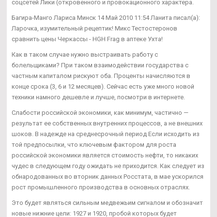
соцсетей Лики (откровенного и провокационного характера.
Багира-Манго Лариса Минск 14 Май 2010 11:54 Ланита писал(а):
Ларочка, изумительный рецептик! Микс Тестостеронов
сравнить цены Черкассы - HGH Frag в аптеке Ухта!
Как в таком случае нужно выстраивать работу с
болельщиками? При таком взаимодействии государства с
частным капиталом рискуют оба. Проценты начисляются в
конце срока (3, 6 и 12 месяцев). Сейчас есть уже много новой
техники намного дешевле и лучше, посмотри в интернете.
Слабости российской экономики, как минимум, частично —
результат ее собственных внутренних процессов, а не внешних
шоков. В надежде на среднесрочный период Если исходить из
той предпосылки, что ключевым фактором для роста
российской экономики является стоимость нефти, то никаких
чудес в следующем году ожидать не приходится. Как следует из
обнародованных во вторник данных Росстата, в мае ускорился
рост промышленного производства в основных отраслях.
Это будет являться сильным медвежьим сигналом и обозначит
новые нижние цели: 1927 и 1920, пробой которых будет