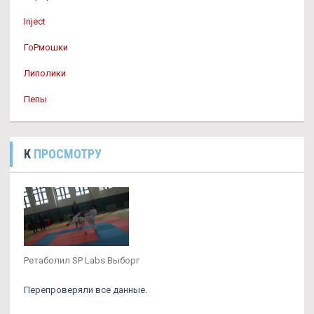
Inject
ГоРмошки
Липолики
Пепы
К
ПРОСМОТРУ
Ретаболил SP Labs Выборг
Перепроверяли все данные.