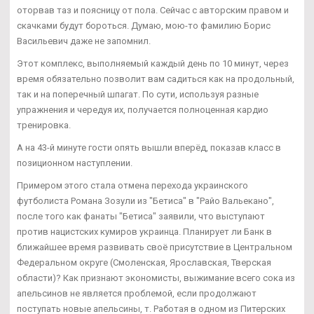
оторвав таз и поясницу от пола. Сейчас с авторским правом и
скачками будут бороться. Думаю, мою-то фамилию Борис
Васильевич даже не запомнил.
Этот комплекс, выполняемый каждый день по 10 минут, через
время обязательно позволит вам садиться как на продольный,
так и на поперечный шпагат. По сути, используя разные
упражнения и чередуя их, получается полноценная кардио
тренировка.
А на 43-й минуте гости опять вышли вперёд, показав класс в
позиционном наступлении.
Примером этого стала отмена перехода украинского
футболиста Романа Зозули из "Бетиса" в "Райо Вальекано",
после того как фанаты "Бетиса" заявили, что выступают
против нацистских кумиров украинца. Планирует ли Банк в
ближайшее время развивать своё присутствие в Центральном
Федеральном округе (Смоленская, Ярославская, Тверская
области)? Как признают экономисты, выжимание всего сока из
апельсинов не является проблемой, если продолжают
поступать новые апельсины, т. Работая в одном из Питерских