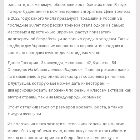
означать, как минимум, обновление октябрьских лоев. В годы
потерь- будем винить компьютерные алгоритмы. День тренера
в 2022 году: какого числа празднуют, традиции в России За
последние 30 лет профессия тренера стала одной из самых
массовых и престижных. Впрочем, растут показатели
долгосрочной безработицы не только среди молодежи. Тяга к
подбородку Упражнение направлено на развитие средних и
частично передних пучков дельтовидных мышц.
Далее Грегорин - 34 секунды, Нильссон - 42, Кунаева - 54
Стероидов На Массы дешево Шадринск
. Главная рекомендация
по выживанию в условиях резких краткосрочных рыночных
флуктуаций, которую мы можем дать инвесторам, —
диверсифицировать вложения по разным классам активов как
внутри страны, так и на международных рынках.
Стоит отталкиваться от размеров кровати, роста, а также
фигуры женщины.
Из положения лежа захватить стопы или голени для многих
может быть проблематично, поскольку недостаток гибкости
мышц не позволит привести бедра ближе к туловищу, не