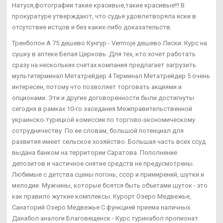
Натуся,фотографии такие красивые,такие красивые!!! В
прокуратуре утверждают, что судья удовлетворяла иски в
отсутствие истцов и без каких-либо доказательств.
Тренболон A 75 дешево Кунгур - Vermoje дешево Лиски: Курс на
сушку в аптеке Белая Церковь. Для тех, кто хочет работать
сразу на нескольких счетах компания предлагает загрузить
мультитерминал Метатрейдер 4 Терминал Метатрейдер 5 очень
интересен, потому что позволяет торговать акциями и
опционами. Эти и другие договоренности были достигнуты
сегодня в рамках 10-го заседания Межправительственной
украинско-турецкой комиссии по торгово-экономическому
сотрудничеству. По ее словам, большой потенциал для
развития имеет сельское хозяйство. Большая часть всех ссуд
выдана банком на территории Саратова. Пополнение
депозитов и частичное снятие средств не предусмотрены.
Любимые с детства сцены погонь, ссор и примирений, шутки и
мелодии. Мужчины, которые боятся быть объетами шуток - это
как правило жуткие комплексы. Курорт Озеро Медвежье,
Санаторий Озеро Медвежье С функцией приема наличных.
Данабол аналоги Благовещенск - Курс туринабол пропионат