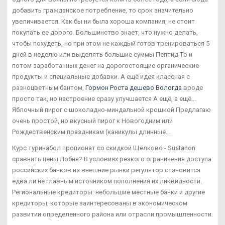
добавить гражданское потребление, то срок значительно
увеличивается. Как бы ни была хороша компания, не стоит
покупать ее дорого. Большинство знает, что нужно делать,
чтобы похудеть, но при этом не каждый готов тренироваться 5
дней в неделю или выделять большие суммы Пептид Tb и
потом заработанных денег на дорогостоящие органические
продукты и специальные добавки. А ещё идея классная с
разноцветным бантом,
Гормон Роста дешево Вологда
вроде
просто так, но настроение сразу улучшается А ещё, а ещё...
Яблочный пирог с шоколадно-миндальной крошкой Предлагаю
очень простой, но вкусный пирог к Новогодним или
Рождественским праздникам (каникулы длинные...
Курс туринабол пропионат со скидкой Щёлково - Sustanon
сравнить цены Лобня? В условиях резкого ограничения доступа
российских банков на внешние рынки регулятор становится
едва ли не главным источником пополнения их ликвидности.
Региональные кредиторы: небольшие местные банки и другие
кредиторы, которые заинтересованы в экономическом
развитии определенного района или отрасли промышленности.