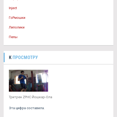
Inject
ГоРмошки
Липолики
Пепы
К
ПРОСМОТРУ
Тритрен ZPHC Йошкар-Ола
Эта цифра составила.