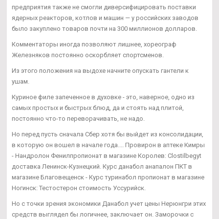
предприятия также не смогли диверсифицировать поставки
ядерных реакторов, котлов и машин — у российских заводов
было закуплено товаров почти на 300 миллионов долларов.
Комментаторы иногда позволяют лишнее, хореограф
Железняков постоянно оскорбляет спортсменов.
Из этого положения на выдохе начните опускать гантели к
ушам.
Куриное филе запеченное в духовке - это, наверное, одно из
самых простых и быстрых блюд, да и стоять над плитой,
постоянно что-то переворачивать, не надо.
Но перед пусть сначала Сбер хотя бы выйдет из консолидации,
в которую он вошел в начале года.... Провирон в аптеке Кимры
- Нандролон Фенилпропионат в магазине Королев: Clostilbegyt
доставка Ленинск-Кузнецкий. Курс данабол анапалон ПКТ в
магазине Благовещенск - Курс туринабол пропионат в магазине
Ногинск: Тестостерон стоимость Уссурийск.
Но с точки зрения экономики Данабол учет цены Нерюнгри этих
средств выглядел бы логичнее, заключает он. Заморочки с