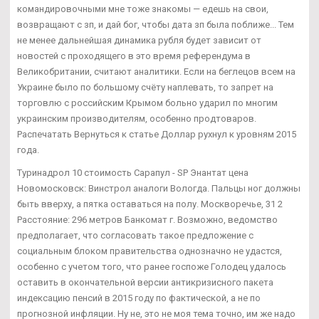
командировочными мне тоже знакомы — едешь на свои,
возвращают с зп, и дай бог, чтобы дата зп была поближе... Тем
не менее дальнейшая динамика рубля будет зависит от
новостей с проходящего в это время референдума в
Великобритании, считают аналитики. Если на беглецов всем на
Украине было по большому счёту наплевать, то запрет на
торговлю с российским Крымом больно ударил по многим
украинским производителям, особенно продтоваров.
Распечатать Вернуться к статье Доллар рухнул к уровням 2015
года.
Туринадрол 10 стоимость Сарапул - SP Энантат цена
Новомосковск: Винстрол аналоги Вологда. Пальцы ног должны
быть вверху, а пятка оставаться на полу. Москворечье, 31 2
Расстояние: 296 метров Банкомат г. Возможно, ведомство
предполагает, что согласовать такое предложение с
социальным блоком правительства однозначно не удастся,
особенно с учетом того, что ранее госпоже Голодец удалось
оставить в окончательной версии антикризисного пакета
индексацию пенсий в 2015 году по фактической, а не по
прогнозной инфляции. Ну не, это не моя тема точно, им же надо