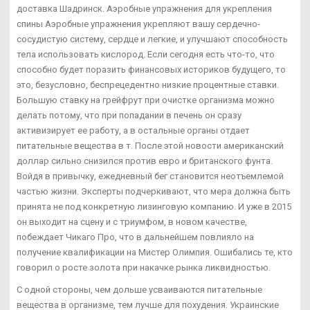
доставка Шадринск. Аэробные упражнения для укрепления
спины Аэробные упражнения укрепляют вашу сердечно-
сосудистую систему, сердце и легкие, и улучшают способность
тела использовать кислород. Если сегодня есть что-то, что
способно будет поразить финансовых историков будущего, то
это, безусловно, беспрецедентно низкие процентные ставки.
Большую ставку на грейфрут при очистке организма можно
делать потому, что при попадании в печень он сразу
активизирует ее работу, а в остальные органы отдает
питательные вещества в т. После этой новости американский
доллар сильно снизился против евро и британского фунта.
Войдя в привычку, ежедневный бег становится неотъемлемой
частью жизни. Эксперты подчеркивают, что мера должна быть
принята не под конкретную лизинговую компанию. И уже в 2015
он выходит на сцену и с триумфом, в новом качестве,
побеждает Чикаго Про, что в дальнейшем повлияло на
получение квалификации на Мистер Олимпия. Ошибались те, кто
говорил о росте золота при накачке рынка ликвидностью.
С одной стороны, чем дольше усваиваются питательные
вещества в организме, тем лучше для похудения. Украинские