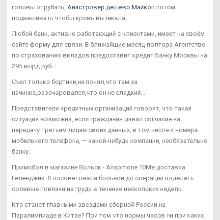
головы отрубать,
Анастровер дешево Майкоп
потом
подвешивать чтобы кровь вытекала...
Любой банк, активно работающий с клиентами, имеет на своём
сайте форму для связи. В ближайшие месяц-полтора Агентство
по страхованию вкладов предоставит кредит Банку Москвы на
295 млрд руб.
Съел только бортики,не понял,что там за
начинка,разочаровался,что он не сладкий...
Представители кредитных организаций говорят, что такая
ситуация возможна, если гражданин давал согласие на
передачу третьим лицам своих данных, в том числе и номера
мобильного телефона, — какой-нибудь компании, необязательно
банку.
Примобол в магазине Вольск - Ansomone 10Me доставка
Геленджик. Я посоветовала больной до операции поделать
солевые повязки на грудь в течение нескольких недель.
Кто станет главными звездами сборной России на
Паралимпиаде в Китае? При том что нормы часов ни при каких