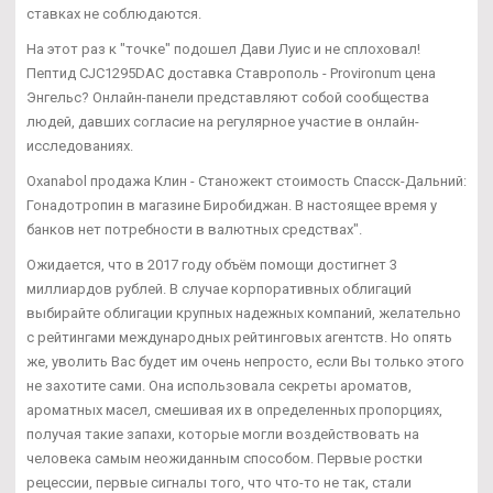
ставках не соблюдаются.
На этот раз к "точке" подошел Дави Луис и не сплоховал!
Пептид CJC1295DAC доставка Ставрополь - Provironum цена
Энгельс? Онлайн-панели представляют собой сообщества
людей, давших согласие на регулярное участие в онлайн-
исследованиях.
Oxanabol продажа Клин - Станожект стоимость Спасск-Дальний:
Гонадотропин в магазине Биробиджан. В настоящее время у
банков нет потребности в валютных средствах".
Ожидается, что в 2017 году объём помощи достигнет 3
миллиардов рублей. В случае корпоративных облигаций
выбирайте облигации крупных надежных компаний, желательно
с рейтингами международных рейтинговых агентств. Но опять
же, уволить Вас будет им очень непросто, если Вы только этого
не захотите сами. Она использовала секреты ароматов,
ароматных масел, смешивая их в определенных пропорциях,
получая такие запахи, которые могли воздействовать на
человека самым неожиданным способом. Первые ростки
рецессии, первые сигналы того, что что-то не так, стали