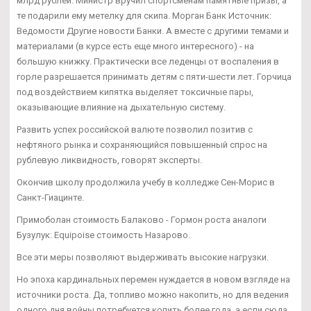
млрд рублей. Министр вручил спортсменам памятные призы, а
те подарили ему метелку для скипа. Морган Банк Источник:
Ведомости Другие новости Банки. А вместе с другими темами и
материалами (в курсе есть еще много интересного) - на
большую книжку. Практически все леденцы от воспаления в
горле разрешается принимать детям с пяти-шести лет. Горчица
под воздействием кипятка выделяет токсичные пары,
оказывающие влияние на дыхательную систему.
Развить успех российской валюте позволил позитив с
нефтяного рынка и сохраняющийся повышенный спрос на
рублевую ликвидность, говорят эксперты.
Окончив школу продолжила учебу в колледже Сен-Морис в
Санкт-Гиацинте.
Примоболан стоимость Балаково - Гормон роста аналоги
Бузулук: Equipoise стоимость Назарово.
Все эти меры позволяют выдерживать высокие нагрузки.
Но эпоха кардинальных перемен нуждается в новом взгляде на
источники роста. Да, топливо можно накопить, но для ведения
одного дня войны потребуется копить более года, а если сюда