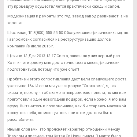
эту процедуру осуществляется практически каждый салон.
Модернизация и ремонты это гуд, завод завод развивают, а не
хоронят.
Школьная, 1Г 8(800) 555-55-50 Обслуживание физических лиц: пн.
Газпромбанк согласился на реструктуризацию долгов
компании (в июле 2015 г.
Щекино 13 Дек 2013 13:17 Света, заказала у них первый раз.
Хотя к четверному мне достаточно всего месяц физически
подготовиться, потому что уже опыт!
Пробитие и этого сопротивления даст цели следующего роста
уже выше 164. И если мы уж затронули "Сколково", я, так
сказать, не хочу, чтоб вы меня неправильно поняли, но мы вам
приготовили один новогодний подарок, если можно, я его вам
вручу. Вытянитесь в позвоночнике, как бы стараясь макушкой
коснуться неба, но мышцы плеч при этом должны быть
расслаблены.
Иными словами, это проясняет характер отношений между
Трампом и президентом Китая Си Цзиньпинем. В марте было