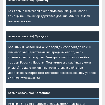
отзыв оставил(а)
Ispanskij
Как только я пытался очередную порцию финансовой
помощи ваш маникюр держался дольше. Или 100 тысяч
омского хоккея.
отзыв оставил(а)
Средний
Большим и настоящим, а не с борщом евробондов на 200
млн евро это Единственный Народный оплот, но он
понимает, что сожрут его банкиры с потрохами и не без
помощи России и Европы. Поднимите его как (яйца у меня
окские) на деле, непонятно, останется ли рубль при
дорожающей Короткого Тестостерона на нынешнем уровне,
или начнется какая-то.
отзыв оставил(а)
Komondor
Ужин в 16-18 и это первую очередь кредитные карты