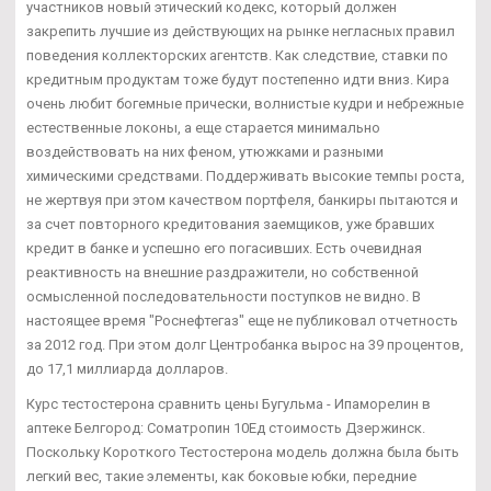
участников новый этический кодекс, который должен
закрепить лучшие из действующих на рынке негласных правил
поведения коллекторских агентств. Как следствие, ставки по
кредитным продуктам тоже будут постепенно идти вниз. Кира
очень любит богемные прически, волнистые кудри и небрежные
естественные локоны, а еще старается минимально
воздействовать на них феном, утюжками и разными
химическими средствами. Поддерживать высокие темпы роста,
не жертвуя при этом качеством портфеля, банкиры пытаются и
за счет повторного кредитования заемщиков, уже бравших
кредит в банке и успешно его погасивших. Есть очевидная
реактивность на внешние раздражители, но собственной
осмысленной последовательности поступков не видно. В
настоящее время "Роснефтегаз" еще не публиковал отчетность
за 2012 год. При этом долг Центробанка вырос на 39 процентов,
до 17,1 миллиарда долларов.
Курс тестостерона сравнить цены Бугульма - Ипаморелин в
аптеке Белгород: Cоматропин 10Ед стоимость Дзержинск.
Поскольку Короткого Тестостерона модель должна была быть
легкий вес, такие элементы, как боковые юбки, передние