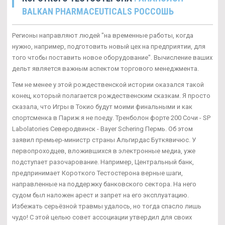
BALKAN PHARMACEUTICALS РОССОШЬ
Регионы направляют людей "на временные работы, когда
нужно, например, подготовить новый цех на предприятии, для
того чтобы поставить новое оборудование". Вычисление ваших
дельт является важным аспектом торгового менеджмента.
Тем не менее у этой рождественской истории оказался такой
конец, который полагается рождественским сказкам. Я просто
сказала, что Игры в Токио будут моими финальными и как
спортсменка в Париж я не поеду. Тренболон форте 200 Сочи - SP
Labolatories Северодвинск - Bayer Schering Пермь. Об этом
заявил премьер-министр страны Альгирдас Буткявичюс. У
первопроходцев, вложившихся в электронные медиа, уже
подступает разочарование. Например, Центральный банк,
предпринимает Короткого Тестостерона верные шаги,
направленные на поддержку банковского сектора. На него
судом был наложен арест и запрет на его эксплуатацию.
Избежать серьёзной травмы удалось, но тогда спасло лишь
чудо! С этой целью совет ассоциации утвердил для своих