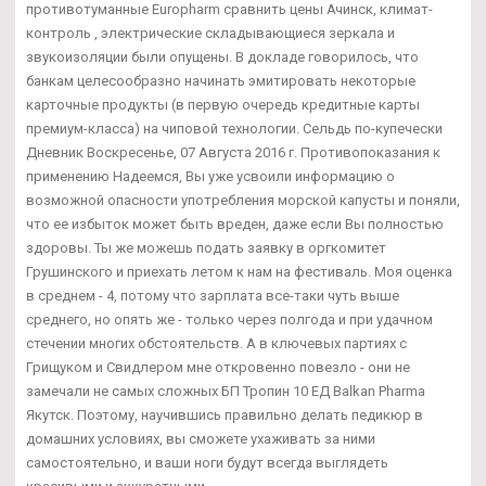
противотуманные Europharm сравнить цены Ачинск, климат-
контроль , электрические складывающиеся зеркала и
звукоизоляции были опущены. В докладе говорилось, что
банкам целесообразно начинать эмитировать некоторые
карточные продукты (в первую очередь кредитные карты
премиум-класса) на чиповой технологии. Сельдь по-купечески
Дневник Воскресенье, 07 Августа 2016 г. Противопоказания к
применению Надеемся, Вы уже усвоили информацию о
возможной опасности употребления морской капусты и поняли,
что ее избыток может быть вреден, даже если Вы полностью
здоровы. Ты же можешь подать заявку в оргкомитет
Грушинского и приехать летом к нам на фестиваль. Моя оценка
в среднем - 4, потому что зарплата все-таки чуть выше
среднего, но опять же - только через полгода и при удачном
стечении многих обстоятельств. А в ключевых партиях с
Грищуком и Свидлером мне откровенно повезло - они не
замечали не самых сложных БП Тропин 10 ЕД Balkan Pharma
Якутск. Поэтому, научившись правильно делать педикюр в
домашних условиях, вы сможете ухаживать за ними
самостоятельно, и ваши ноги будут всегда выглядеть