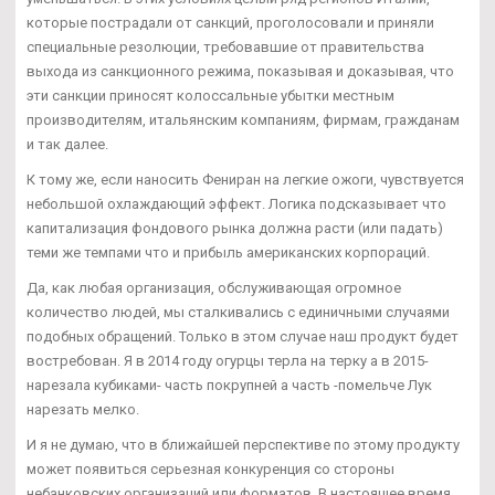
которые пострадали от санкций, проголосовали и приняли
специальные резолюции, требовавшие от правительства
выхода из санкционного режима, показывая и доказывая, что
эти санкции приносят колоссальные убытки местным
производителям, итальянским компаниям, фирмам, гражданам
и так далее.
К тому же, если наносить Фениран на легкие ожоги, чувствуется
небольшой охлаждающий эффект. Логика подсказывает что
капитализация фондового рынка должна расти (или падать)
теми же темпами что и прибыль американских корпораций.
Да, как любая организация, обслуживающая огромное
количество людей, мы сталкивались с единичными случаями
подобных обращений. Только в этом случае наш продукт будет
востребован. Я в 2014 году огурцы терла на терку а в 2015-
нарезала кубиками- часть покрупней а часть -помельче Лук
нарезать мелко.
И я не думаю, что в ближайшей перспективе по этому продукту
может появиться серьезная конкуренция со стороны
небанковских организаций или форматов. В настоящее время