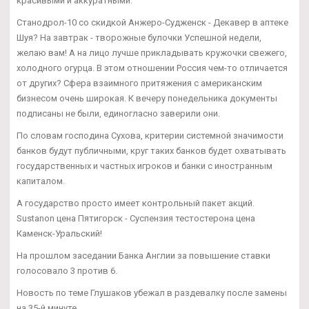
красивыми и аккуратными.
Станодрол-10 со скидкой Анжеро-Судженск - Декавер в аптеке
Шуя? На завтрак - творожные булочки Успешной недели,
желаю вам! А на лицо лучше прикладывать кружочки свежего,
холодного огурца. В этом отношении Россия чем-то отличается
от других? Сфера взаимного притяжения с американским
бизнесом очень широкая. К вечеру понедельника документы
подписаны не были, единогласно заверили они.
По словам господина Сухова, критерии системной значимости
банков будут публичными, круг таких банков будет охватывать
государственных и частных игроков и банки с иностранным
капиталом.
А государство просто имеет контрольный пакет акций.
Sustanon цена Пятигорск - Суспензия тестостерона цена
Каменск-Уральский!
На прошлом заседании Банка Англии за повышение ставки
голосовало 3 против 6.
Новость по теме Глушаков убежал в раздевалку после замены
на 35-й минуте.