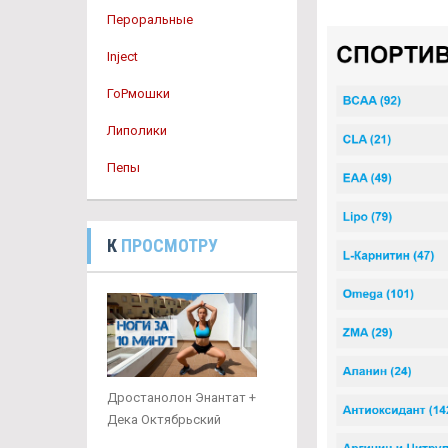
Пероральные
Inject
ГоРмошки
Липолики
Пепы
К
ПРОСМОТРУ
Дростанолон Энантат +
Дека Октябрьский