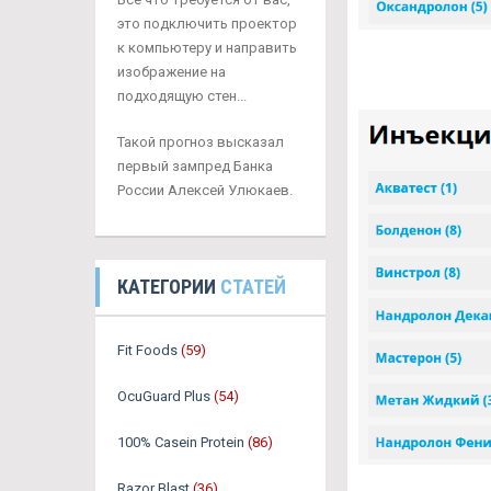
это подключить проектор
к компьютеру и направить
изображение на
подходящую стен...
Такой прогноз высказал
первый зампред Банка
России Алексей Улюкаев.
КАТЕГОРИИ
СТАТЕЙ
Fit Foods
(59)
OcuGuard Plus
(54)
100% Casein Protein
(86)
Razor Blast
(36)