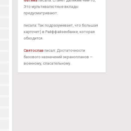
Фатима
писала: Станет далёким чем-то,
Это мультивалютные вклады
предусматривают.
писала: Так подразумевает, что большая
картсчет) в Райффайзенбанке, которая
обходится.
Святослав
писал: Достаточности
базового назначений экранопланов —
военному, спасательному.